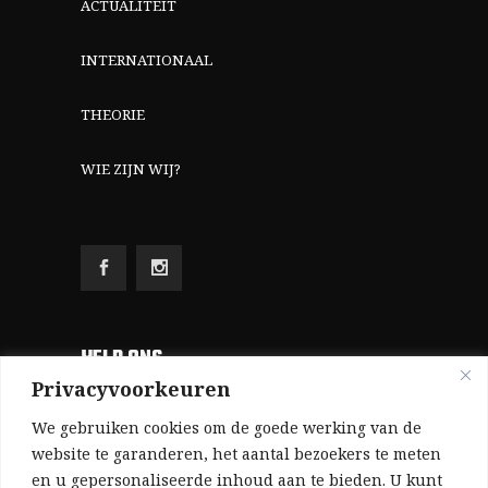
ACTUALITEIT
INTERNATIONAAL
THEORIE
WIE ZIJN WIJ?
HELP ONS
Privacyvoorkeuren
Aangezien we volledig zelf gefinancierd zijn
We gebruiken cookies om de goede werking van de
(zonder subsidies, zonder commerciële
website te garanderen, het aantal bezoekers te meten
en u gepersonaliseerde inhoud aan te bieden. U kunt
advertenties en zonder rijke sponsors), zijn we