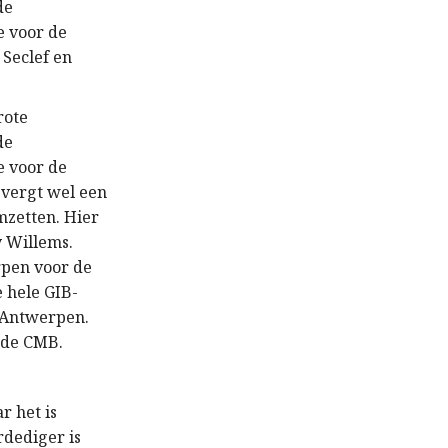
de
e voor de
 Seclef en
rote
de
e voor de
 vergt wel een
mzetten. Hier
y Willems.
rpen voor de
 hele GIB-
e Antwerpen.
r de CMB.
r het is
rdediger is