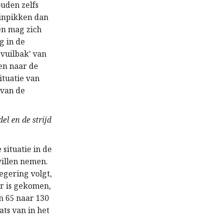
uden zelfs
l inpikken dan
en mag zich
g in de
vuilbak’ van
en naar de
ituatie van
 van de
el en de strijd
situatie in de
willen nemen.
egering volgt,
or is gekomen,
n 65 naar 130
ats van in het