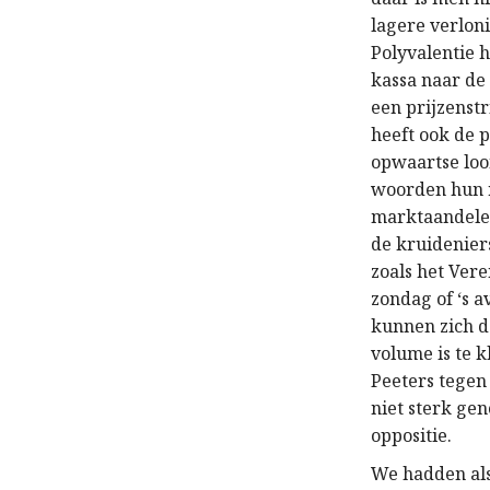
lagere verloni
Polyvalentie 
kassa naar de
een prijzenstr
heeft ook de p
opwaartse lo
woorden hun 
marktaandelen
de kruideniers
zoals het Ver
zondag of ‘s a
kunnen zich d
volume is te 
Peeters tegen
niet sterk gen
oppositie.
We hadden als