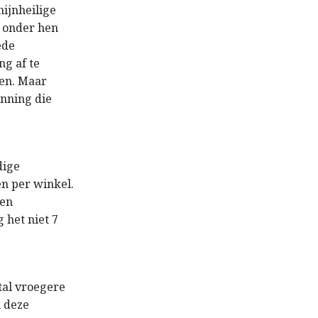
hijnheilige
r onder hen
ede
g af te
men. Maar
inning die
dige
en per winkel.
 en
 het niet 7
tal vroegere
n deze