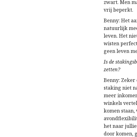
zwart. Men ma
vrij beperkt.
Benny: Het aan
natuurlijk me
leven. Het ni
wisten perfect
geen leven m
Is de stakings
zetten?
Benny: Zeker 
staking niet n
meer inkomen 
winkels verte
komen staan, 
avondflexibili
het naar julli
door komen, g