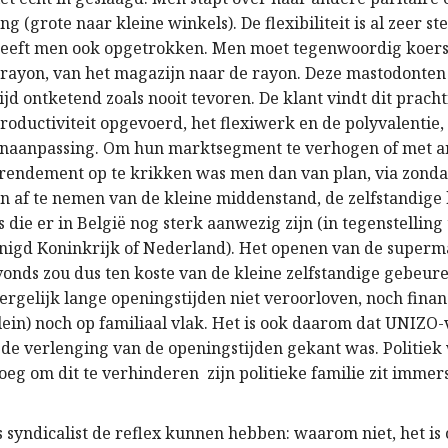
ng (grote naar kleine winkels). De flexibiliteit is al zeer st
heeft men ook opgetrokken. Men moet tegenwoordig koer
 rayon, van het magazijn naar de rayon. Deze mastodonte
ijd ontketend zoals nooit tevoren. De klant vindt dit prach
roductiviteit opgevoerd, het flexiwerk en de polyvalentie
onaanpassing. Om hun marktsegment te verhogen of met 
rendement op te krikken was men dan van plan, via zond
 af te nemen van de kleine middenstand, de zelfstandige 
 die er in België nog sterk aanwezig zijn (in tegenstelling
enigd Koninkrijk of Nederland). Het openen van de super
vonds zou dus ten koste van de kleine zelfstandige gebeur
ergelijk lange openingstijden niet veroorloven, noch finan
klein) noch op familiaal vlak. Het is ook daarom dat UNIZO
 de verlenging van de openingstijden gekant was. Politiek 
oeg om dit te verhinderen  zijn politieke familie zit immer
 syndicalist de reflex kunnen hebben: waarom niet, het is