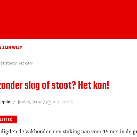
E ZIJN WIJ?
of stoot? Het kan!
onder slag of stoot? Het kan!
uquin
juni 10, 2004
0
95
LITIEK
digden de vakbonden een staking aan voor 19 mei in de g