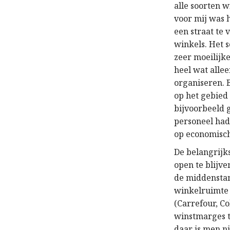
alle soorten w
voor mij was 
een straat te 
winkels. Het s
zeer moeilijke
heel wat alle
organiseren. 
op het gebied
bijvoorbeeld g
personeel had
op economisch
De belangrijk
open te blijve
de middenstan
winkelruimte 
(Carrefour, Co
winstmarges t
daar is men n