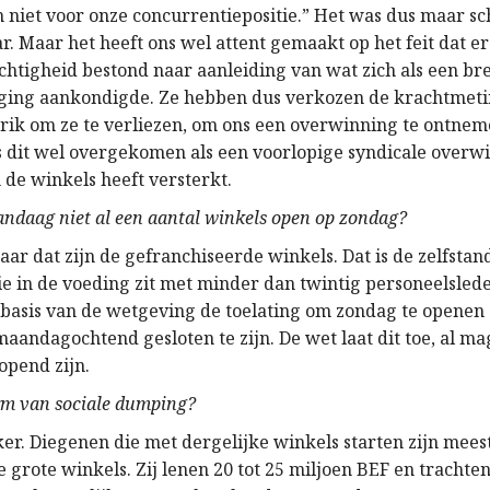
n niet voor onze concurrentiepositie.” Het was dus maar sc
r. Maar het heeft ons wel attent gemaakt op het feit dat e
htigheid bestond naar aanleiding van wat zich als een br
ing aankondigde. Ze hebben dus verkozen de krachtmetin
chrik om ze te verliezen, om ons een overwinning te ontne
s dit wel overgekomen als een voorlopige syndicale overw
n de winkels heeft versterkt.
andaag niet al een aantal winkels open op zondag?
aar dat zijn de gefranchiseerde winkels. Dat is de zelfstan
ie in de voeding zit met minder dan twintig personeelsled
 basis van de wetgeving de toelating om zondag te openen
aandagochtend gesloten te zijn. De wet laat dit toe, al mag
opend zijn.
orm van sociale dumping?
ker. Diegenen die met dergelijke winkels starten zijn mees
 grote winkels. Zij lenen 20 tot 25 miljoen BEF en trachte