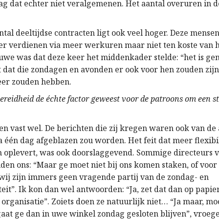
g dat echter niet veralgemenen. Het aantal overuren in d
tal deeltijdse contracten ligt ook veel hoger. Deze mensen
er verdienen via meer werkuren maar niet ten koste van h
euwe was dat deze keer het middenkader stelde: “het is gen
 dat die zondagen en avonden er ook voor hen zouden zijn,
eer zouden hebben.
bereidheid de échte factor geweest voor de patroons om een st
en vast wel. De berichten die zij kregen waren ook van de
a één dag afgeblazen zou worden. Het feit dat meer flexibil
oplevert, was ook doorslaggevend. Sommige directeurs v
lden ons: “Maar ge moet niet bij ons komen staken, of voo
wij zijn immers geen vragende partij van de zondag- en
teit”. Ik kon dan wel antwoorden: “Ja, zet dat dan op papie
e organisatie”. Zoiets doen ze natuurlijk niet… “Ja maar, mo
aat ge dan in uwe winkel zondag gesloten blijven”, vroege