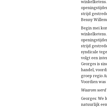
winkelketens.
openingstijde
strijd gestre
Benny Willems
Begin mei kon
winkelketens.
openingstijde
strijd gestred
syndicale teg
volgt een int
Georges is si
handel, voord
groep regio A
Voordien was h
Waarom werd d
Georges: We h
natuurlijk ee