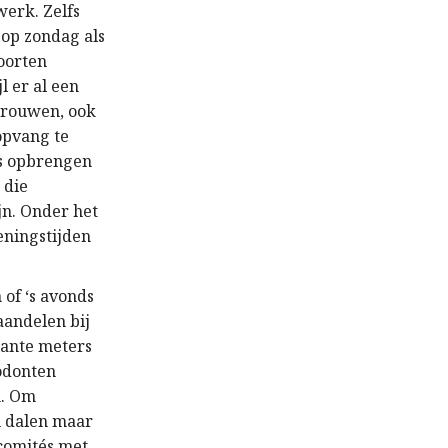
werk. Zelfs
 op zondag als
soorten
l er al een
 vrouwen, ook
opvang te
ks opbrengen
 die
jn. Onder het
eningstijden
of ‘s avonds
aandelen bij
kante meters
odonten
n. Om
n dalen maar
 comités met