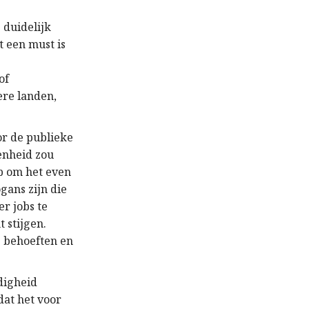
e
 duidelijk
 een must is
of
ere landen,
or de publieke
genheid zou
p om het even
ans zijn die
r jobs te
 stijgen.
 behoeften en
digheid
dat het voor