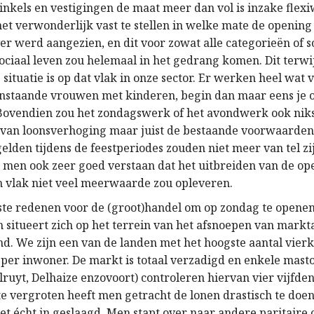
inkels en vestigingen de maat meer dan vol is inzake flexi
het verwonderlijk vast te stellen in welke mate de opening
ver werd aangezien, en dit voor zowat alle categorieën of 
ociaal leven zou helemaal in het gedrang komen. Dit terwij
 situatie is op dat vlak in onze sector. Er werken heel wat
enstaande vrouwen met kinderen, begin dan maar eens je 
Bovendien zou het zondagswerk of het avondwerk ook ni
 van loonsverhoging maar juist de bestaande voorwaarden
elden tijdens de feestperiodes zouden niet meer van tel zi
 men ook zeer goed verstaan dat het uitbreiden van de op
 vlak niet veel meerwaarde zou opleveren.
ste redenen voor de (groot)handel om op zondag te openen 
n situeert zich op het terrein van het afsnoepen van markt
d. We zijn een van de landen met het hoogste aantal vier
per inwoner. De markt is totaal verzadigd en enkele mast
lruyt, Delhaize enzovoort) controleren hiervan vier vijfde
e vergroten heeft men getracht de lonen drastisch te doe
iet écht in geslaagd. Men stapt over naar andere paritaire