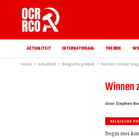
ACTUALITEIT
INTERNATIONAAL
THEORIE
WI
Home
Actualiteit
Belgische politiek
Winnen zonder slag 
Winnen z
door Stephen Bo
BELGISCHE PO
Begin mei kon