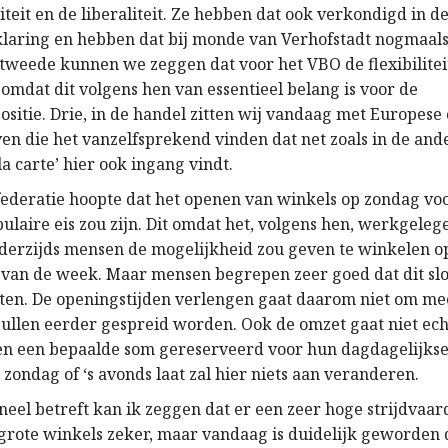
liteit en de liberaliteit. Ze hebben dat ook verkondigd in d
laring en hebben dat bij monde van Verhofstadt nogmaals
tweede kunnen we zeggen dat voor het VBO de flexibiliteit
, omdat dit volgens hen van essentieel belang is voor de
sitie. Drie, in de handel zitten wij vandaag met Europese 
en die het vanzelfsprekend vinden dat net zoals in de and
à la carte’ hier ook ingang vindt.
federatie hoopte dat het openen van winkels op zondag vo
ulaire eis zou zijn. Dit omdat het, volgens hen, werkgele
derzijds mensen de mogelijkheid zou geven te winkelen o
an de week. Maar mensen begrepen zeer goed dat dit slog
sten. De openingstijden verlengen gaat daarom niet om mee
zullen eerder gespreid worden. Ook de omzet gaat niet echt
n een bepaalde som gereserveerd voor hun dagdagelijkse
zondag of ‘s avonds laat zal hier niets aan veranderen.
neel betreft kan ik zeggen dat er een zeer hoge strijdvaar
e grote winkels zeker, maar vandaag is duidelijk geworden 