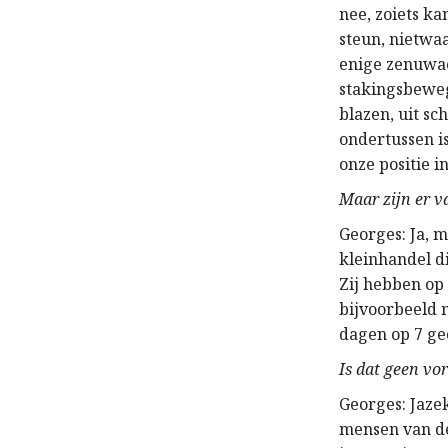
nee, zoiets ka
steun, nietwaa
enige zenuwac
stakingsbeweg
blazen, uit s
ondertussen i
onze positie i
Maar zijn er v
Georges: Ja, m
kleinhandel d
Zij hebben op
bijvoorbeeld m
dagen op 7 ge
Is dat geen v
Georges: Jaze
mensen van de