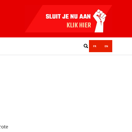
FR
EN
rote