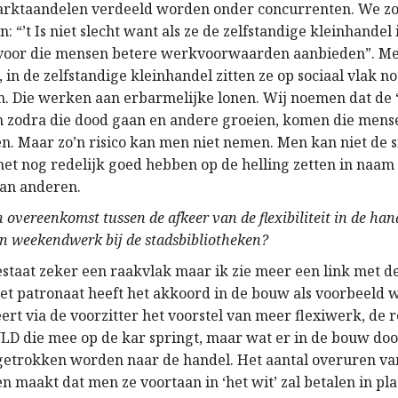
arktaandelen verdeeld worden onder concurrenten. We zo
 “’t Is niet slecht want als ze de zelfstandige kleinhande
 voor die mensen betere werkvoorwaarden aanbieden”. M
, in de zelfstandige kleinhandel zitten ze op sociaal vlak no
 Die werken aan erbarmelijke lonen. Wij noemen dat de ‘
n zodra die dood gaan en andere groeien, komen die mens
en. Maar zo’n risico kan men niet nemen. Men kan niet de s
het nog redelijk goed hebben op de helling zetten in naam
an anderen.
 overeenkomst tussen de afkeer van de flexibiliteit in de hand
n weekendwerk bij de stadsbibliotheken?
staat zeker een raakvlak maar ik zie meer een link met de 
et patronaat heeft het akkoord in de bouw als voorbeeld 
rt via de voorzitter het voorstel van meer flexiwerk, de r
VLD die mee op de kar springt, maar wat er in de bouw do
getrokken worden naar de handel. Het aantal overuren va
 maakt dat men ze voortaan in ‘het wit’ zal betalen in pla