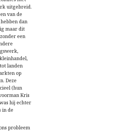
erk uitgebreid.
sen van de
n hebben dan
tig maar dit
, zonder een
andere
agswerk,
kleinhandel,
 tot landen
markten op
en. Deze
cieel (hun
-voorman Kris
was hij echter
s in de
 ons probleem