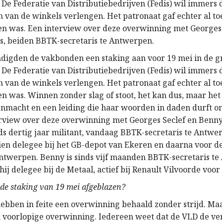
 De Federatie van Distributiebedrijven (Fedis) wil immers 
n van de winkels verlengen. Het patronaat gaf echter al to
den was. Een interview over deze overwinning met Georges
, beiden BBTK-secretaris te Antwerpen.
digden de vakbonden een staking aan voor 19 mei in de g
 De Federatie van Distributiebedrijven (Fedis) wil immers 
n van de winkels verlengen. Het patronaat gaf echter al to
en was. Winnen zonder slag of stoot, het kan dus, maar het
enmacht en een leiding die haar woorden in daden durft o
erview over deze overwinning met Georges Seclef en Benn
nds dertig jaar militant, vandaag BBTK-secretaris te Antwe
ien delegee bij het GB-depot van Ekeren en daarna voor de
ntwerpen. Benny is sinds vijf maanden BBTK-secretaris t
ij delegee bij de Metaal, actief bij Renault Vilvoorde voo
e staking van 19 mei afgeblazen?
ebben in feite een overwinning behaald zonder strijd. Maa
n voorlopige overwinning. Iedereen weet dat de VLD de ve