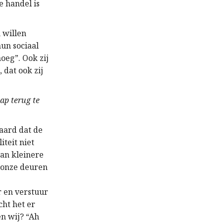
e handel is
 willen
un sociaal
oeg”. Ook zij
 dat ook zij
ap terug te
 aard dat de
iteit niet
an kleinere
r onze deuren
r en verstuur
cht het er
n wij? “Ah