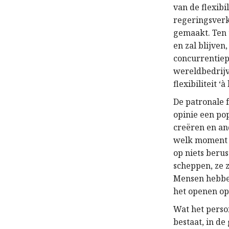
van de flexibi
regeringsverk
gemaakt. Ten 
en zal blijven
concurrentiepo
wereldbedrijv
flexibiliteit ‘
De patronale 
opinie een pop
creëren en an
welk moment v
op niets beru
scheppen, ze 
Mensen hebbe
het openen op 
Wat het perso
bestaat, in d