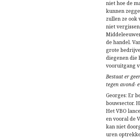
niet hoe de m
kunnen zeggen:
zullen ze ook
niet vergissen
Middeleeuwen.
de handel. Va
grote bedrijv
diegenen die 
vooruitgang v
Bestaat er geen
tegen avond- e
Georges: Er be
bouwsector. H
Het VBO lancee
en vooral de 
kan niet door
uren optrekken