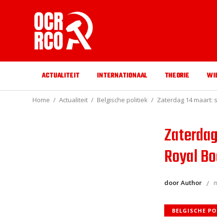
ACTUALITEIT
INTERNATIONAAL
THEORIE
WI
Home
Actualiteit
Belgische politiek
Zaterdag 14 maart: s
Zaterdag
Royal B
door Author
m
BELGISCHE PO