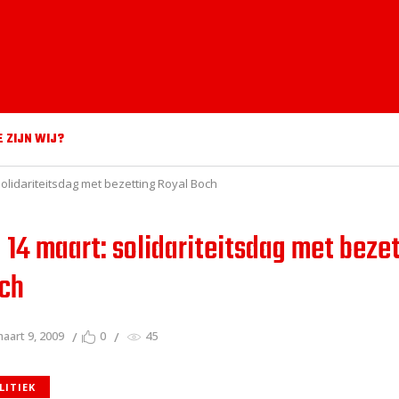
E ZIJN WIJ?
olidariteitsdag met bezetting Royal Boch
 14 maart: solidariteitsdag met beze
och
aart 9, 2009
0
45
LITIEK