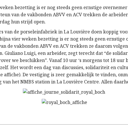
 weken bezetting is er nog steeds geen ernstige overnemer
 steun van de vakbonden ABVV en ACV trekken de arbeide
rdag hun strijd open.
rs van de porseleinfabriek in La Louvière doen koppig vo
 bijna vier weken bezetting is er nog steeds geen ernstige
 van de vakbonden ABVV en ACV trekken ze daarom volgen
n. Giuliano Luigi, een arbeider, zegt terecht dat “de solidar
over we beschikken”. Vanaf 10 uur ‘s morgens tot 18 uur
 zelf. Het wordt een dag van discussies, solidariteit en cult
zie affiche). De vestiging is zeer gemakkelijk te vinden, onm
g van het NMBS station in La Louvière Centre. Allen daarh