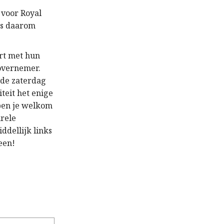
 voor Royal
rs daarom
ort met hun
 overnemer.
de zaterdag
iteit het enige
 ben je welkom
urele
iddellijk links
een!