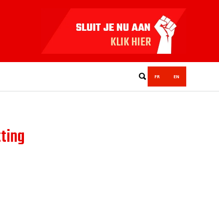
FR
EN
tting