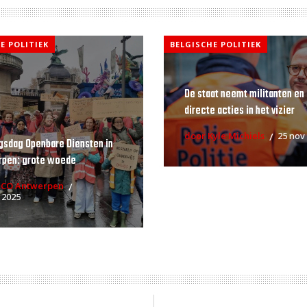
E POLITIEK
BELGISCHE POLITIEK
De staat neemt militanten en
directe acties in het vizier
door Kyle Michiels
25 nov
gsdag Openbare Diensten in
rpen: grote woede
RCO Antwerpen
 2025