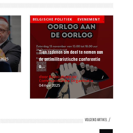
BELGISCHE POLITIEK
EVENEMENT
,
Tien redenen om deel te nemen aan
de antimilitaristische conferentie
 2025
o...
door Revolutionnair
Communistische Organisatie
04 nov 2025
VOLGEND ARTIKEL