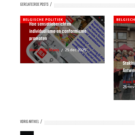
GERELATEERDE POSTS
BELGISCHE POLITIEK
BELGISCH
Hoe sensatieberichten
individualisme en conformisme
promoten
door Filip Staes
25 dec 2025
Stakin
Antwe
door 
26 nov
VORIG ARTIKEL