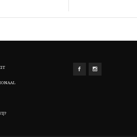
EIT
IONAAL
IJ?