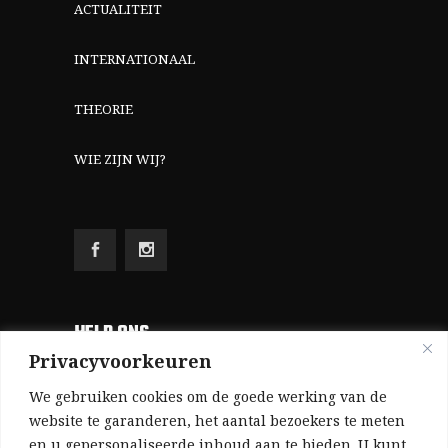
ACTUALITEIT
INTERNATIONAAL
THEORIE
WIE ZIJN WIJ?
HELP ONS
Privacyvoorkeuren
Aangezien we volledig zelf gefinancierd zijn
We gebruiken cookies om de goede werking van de
(zonder subsidies, zonder commerciële
website te garanderen, het aantal bezoekers te meten
en u gepersonaliseerde inhoud aan te bieden. U kunt
advertenties en zonder rijke sponsors), zijn we