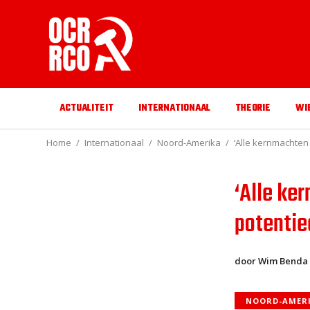
ACTUALITEIT
INTERNATIONAAL
THEORIE
WI
Home
Internationaal
Noord-Amerika
‘Alle kernmachten 
‘Alle ke
potentiee
door Wim Benda
NOORD-AMER