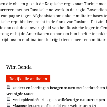
jnen die olie en gas uit de Kaspische regio naar Turkije m
curreren met het Russische netwerk in de regio. Bovendien
 campagne tegen Afghanistan om enkele militaire bases te
ische republieken, recht in de flank van Rusland. Dat zint
de dan ook de aanwezigheid van het Russische leger in Cen
drong er bij de Amerikanen op aan om hun boeltje te pakk
rijd tussen multinationals krijgt steeds meer een militair t
Wim Benda
Bekijk alle artikelen
Ouders en leerlingen betogen samen met leerkrachten 
Verenigde Staten
Veel epidemieën zijn geen willekeurige natuurrampen
Vlaamse leraars goedbetaald voor weinig uren (?)