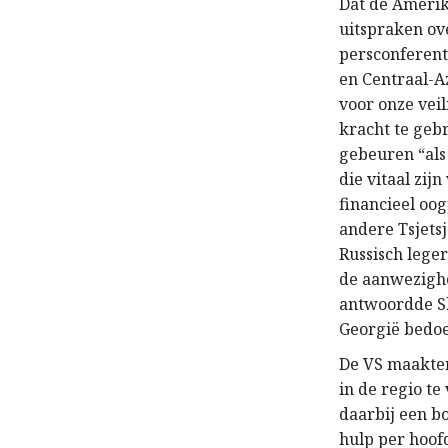
Dat de Amerik
uitspraken ov
persconferent
en Centraal-Az
voor onze veil
kracht te gebr
gebeuren “als 
die vitaal zij
financieel oo
andere Tsjetsj
Russisch lege
de aanwezighe
antwoordde Sh
Georgië bedoe
De VS maakten
in de regio te
daarbij een b
hulp per hoof