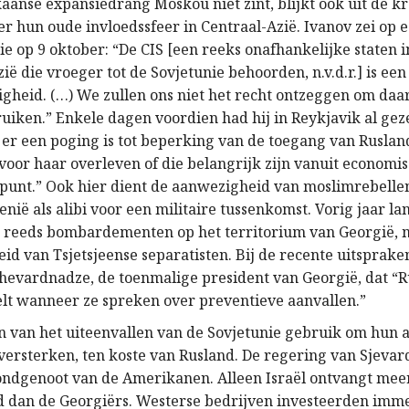
aanse expansiedrang Moskou niet zint, blijkt ook uit de k
er hun oude invloedssfeer in Centraal-Azië. Ivanov zei op 
ie op 9 oktober: “De CIS [een reeks onafhankelijke staten 
ië die vroeger tot de Sovjetunie behoorden, n.v.d.r.] is een
igheid. (…) We zullen ons niet het recht ontzeggen om daar
uiken.” Enkele dagen voordien had hij in Reykjavik al geze
er een poging is tot beperking van de toegang van Rusland
n voor haar overleven of die belangrijk zijn vanuit economis
gpunt.” Ook hier dient de aanwezigheid van moslimrebelle
enië als alibi voor een militaire tussenkomst. Vorig jaar l
r reeds bombardementen op het territorium van Georgië, m
id van Tsjetsjeense separatisten. Bij de recente uitsprake
evardnadze, de toenmalige president van Georgië, dat “
lt wanneer ze spreken over preventieve aanvallen.”
 van het uiteenvallen van de Sovjetunie gebruik om hun
 versterken, ten koste van Rusland. De regering van Sjevar
ondgenoot van de Amerikanen. Alleen Israël ontvangt meer
d dan de Georgiërs. Westerse bedrijven investeerden imm