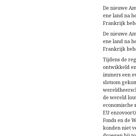
De nieuwe Ame
ene land na h
Frankrijk beh
De nieuwe Ame
ene land na h
Frankrijk beh
Tijdens de reg
ontwikkeld en
immers een ev
slotsom gekom
wereldheersch
de wereld lou
economische s
EU enzovoort)
Fonds en de W
konden niet v
droegen bij t