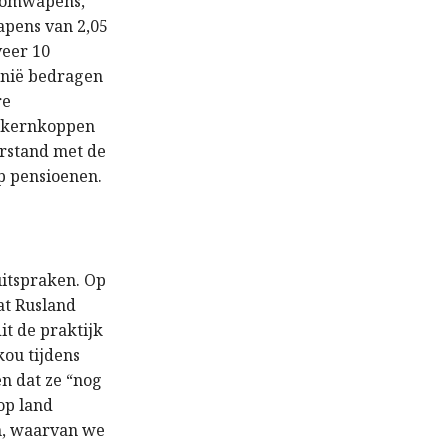
toomwapens,
apens van 2,05
veer 10
annië bedragen
re
n kernkoppen
erstand met de
p pensioenen.
uitspraken. Op
at Rusland
it de praktijk
kou tijdens
en dat ze “nog
op land
en, waarvan we