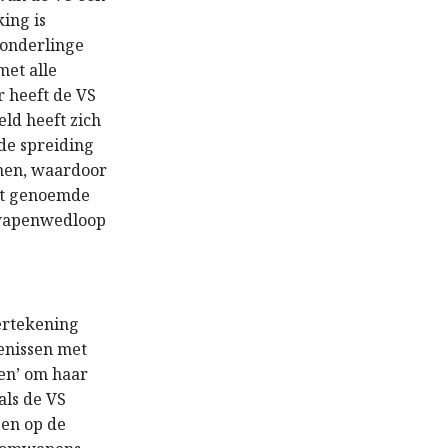
ing is
 onderlinge
met alle
 heeft de VS
ld heeft zich
de spreiding
enen, waardoor
het genoemde
 wapenwedloop
hertekening
kenissen met
ten’ om haar
als de VS
gen op de