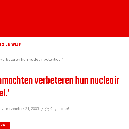
E ZIJN WIJ?
verbeteren hun nucleair potentieel.’
rnmachten verbeteren hun nucleair
l.’
november 21, 2003
0
46
IKA