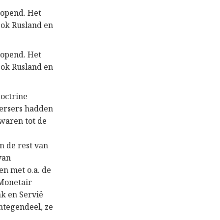
eopend. Het
Ook Rusland en
eopend. Het
Ook Rusland en
doctrine
eersers hadden
 waren tot de
n de rest van
van
en met o.a. de
 Monetair
k en Servië
ntegendeel, ze