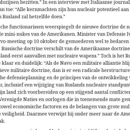
dozijnen bezitten.” In een interview met Italiaanse journa
an toe: “Alle kernmachten zijn hun nucleair potentieel aan
n Rusland zal hetzelfde doen.”
sche functionarissen weerspiegelt de nieuwe doctrine de 
e mini-nukes van de Amerikanen. Minister van Defensie I
avo-meeting op 10 oktober de gemoederen wel te bedaren 
de Russische doctrine verschilt van de Amerikaanse doctrin
sland eerst aanvallen met nucleaire wapens.” Toch is het R
 klaar en duidelijk: “Als de Navo een militaire alliantie bli
ieve militaire doctrine, dan is er een radicale herstructur
che defensieplanning en de principes van de ontwikkeling 
r, inclusief een wijziging van Ruslands nucleaire standpun
jn land zich voorbereiden op een stijgend aantal conflicte
Verenigde Naties en oorlogen die in toenemende mate ge
owel economische factoren en de belangen van grote multi
e veiligheid. Daarmee verwijst hij onder meer naar de Am
ak.