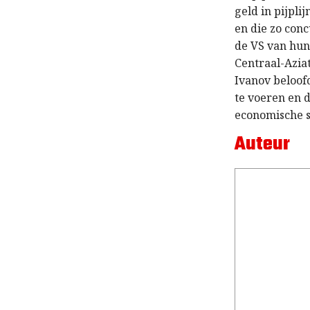
geld in pijpli
en die zo con
de VS van hun
Centraal-Aziat
Ivanov beloof
te voeren en 
economische st
Auteur