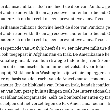
rikaanse militaire doctrine heeft de doos van Pandora g
et andere ontwikkelt een agressiever buitenlands beleid. 
ouden zich nu het recht op een ‘preventieve aanval’ voor.
rikaanse militaire doctrine heeft de doos van Pandora g
et andere ontwikkelt een agressiever buitenlands beleid. 
ouden zich nu het recht op een ‘preventieve aanval’ voor.
eerperiode van Bush jr. heeft de VS een nieuwe militaire 
 ook toegepast in Afghanistan en Irak. De Amerikaanse h
aluatie gemaakt van hun strategie tijdens de jaren ’90 en
en dat economische dominantie niet volstaat voor totale
appij. Blijkbaar kon Washington zijn wil niet opleggen aa
ter op basis van de kracht van de Amerikaanse economie, 
ancties (bv. de blokkade van Cuba en Irak, handelsconflict
 en van hun gezag in instellingen zoals het Internationaal
ereldhandelsorganisatie. Zelfs de bombardementen op Ira
erhelpen dat het verzet tegen de Pax Americana toenam. I
ot groeiende kritiek op het Amerikaanse imperialisme.