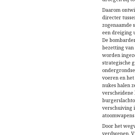
Daarom ontwik
directer tuss
zogenaamde sc
een dreiging 
De bombardeme
bezetting van
worden ingeze
strategische 
ondergrondse 
voeren en het 
nukes halen ze
verscheidene 
burgerslachto
verschuiving 
atoomwapens a
Door het wegv
verdwenen. Vr