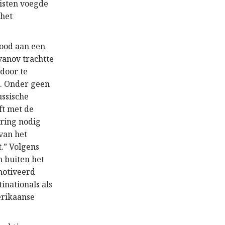
listen voegde
 het
nood aan een
vanov trachtte
door te
e. Onder geen
ussische
jft met de
ering nodig
van het
t.” Volgens
n buiten het
motiveerd
nationals als
erikaanse