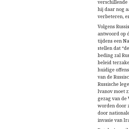
verschillende 
hij daar nog a
verbeteren, e
Volgens Russi
antwoord op d
tijdens een N
stellen dat “
beding zal Ru
beleid terzake
huidige offens
van de Russis
Russische lege
Ivanov moet zi
gezag van de 
worden door z
door national
invasie van Ir