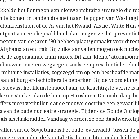
kelde het Pentagon een nieuwe militaire strategie die to
en te komen in landen die niet naar de pijpen van Washing
hurkenstaten of de As van het Kwaad. Als het Witte Huis v
uitgaat van een bepaald land, dan mogen ze dat ‘preventief
nten van de jaren ’90 hebben plaatsgemaakt voor direct
 Afghanistan en Irak. Bij zulke aanvallen mogen ook nucl
t, de zogenaamde mini-nukes. Dit zijn ‘kleine’ atoombom
gebouwen moeten wegvegen, zoals een presidentiële schuil
militaire installaties, zogezegd om op een beschaafde man
aantal burgerslachtoffers te beperken. Bij de voorstelling
 steevast het kleinste model aan; de krachtigste versie is 
keren sterker dan de bom op Hiroshima. Die nadruk op b
ffers moet verhullen dat de nieuwe doctrine een gevaarlij
is van de oude nucleaire strategie. Tijdens de Koude Oorlo
ls afschrikmiddel. Vandaag worden ze ook daadwerkelijk
allen van de Sovjetunie is het oude ‘evenwicht’ tussen de
oeger vormden de kapitalistische machten onder leiding 