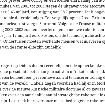
voor preventieve oorlog en een toenemend belang van a
i-nukes. Van 2001 tot 2003 stegen de uitgaven voor atoomw
aar 3,46 miljard, een stijging van 68,7 procent. Dit is onge
et totale defensiebudget. Ter vergelijking: in Groot-Britt
n nucleaire strategie 3 procent. Volgens de Franse militai
g 2003-2008 zouden investeringen in nieuwe raketten e
s jaar 17 miljard euro kosten, om de technologische acht
en. Ondertussen moeten werkende mensen wel inleveren o
n van de Franse elite zijn duidelijk.
 regeringsleiders deden recentelijk enkele opmerkelijke 
telde president Poetin aan journalisten in Yekaterinburg d
ht voorbehoudt een preventieve aanval te lanceren zolang d
est van de wereld.” Enkele dagen voordien had hij er in Mos
g over de nieuwe Russische militaire doctrine al op gewez
ken over een aanzienlijk aantal strategische raketten die 
 zijn. Ik spreek hier over onze meest bedreigende rakett