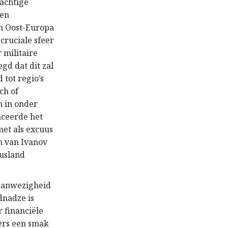
rachtige
een
in Oost-Europa
 cruciale sfeer
 militaire
gd dat dit zal
 tot regio’s
ch of
n in onder
anceerde het
et als excuus
n van Ivanov
Rusland
 aanwezigheid
dnadze is
 financiële
ers een smak