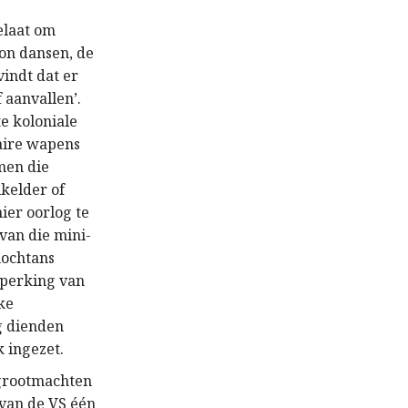
elaat om
ton dansen, de
indt dat er
 aanvallen’.
e koloniale
eaire wapens
men die
kelder of
ier oorlog te
 van die mini-
nochtans
eperking van
ke
g dienden
 ingezet.
 grootmachten
van de VS één