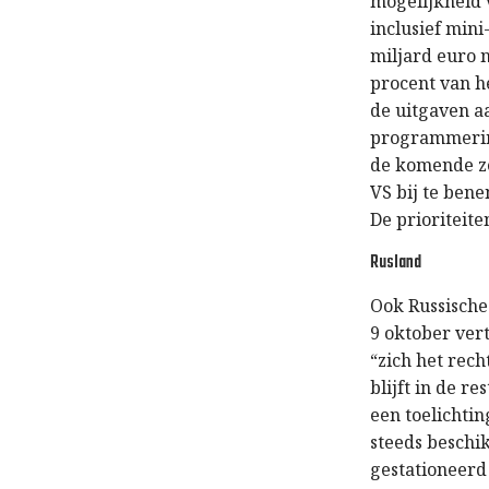
mogelijkheid 
inclusief min
miljard euro n
procent van h
de uitgaven aa
programmerin
de komende ze
VS bij te ben
De prioriteite
Rusland
Ook Russische
9 oktober ver
“zich het rec
blijft in de r
een toelichtin
steeds beschik
gestationeerd