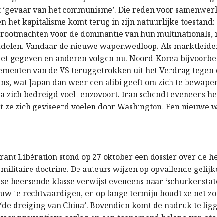
t ‘gevaar van het communisme’. Die reden voor samenwerk
n het kapitalisme komt terug in zijn natuurlijke toestand:
 grootmachten voor de dominantie van hun multinationals, 
delen. Vandaar de nieuwe wapenwedloop. Als marktleider
zet gegeven en anderen volgen nu. Noord-Korea bijvoorbee
ementen van de VS teruggetrokken uit het Verdrag tegen 
s, wat Japan dan weer een alibi geeft om zich te bewap
a zich bedreigd voelt enzovoort. Iran schendt eveneens 
t ze zich geviseerd voelen door Washington. Een nieuwe
krant Libération stond op 27 oktober een dossier over de 
militaire doctrine. De auteurs wijzen op opvallende gelij
nse heersende klasse verwijst eveneens naar ‘schurkensta
ouw te rechtvaardigen, en op lange termijn houdt ze net zo
‘de dreiging van China’. Bovendien komt de nadruk te lig