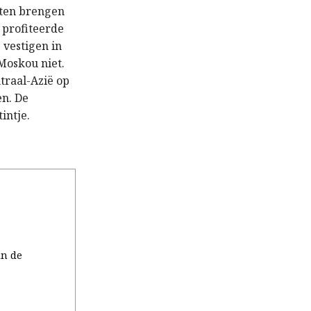
oeten brengen
 profiteerde
 vestigen in
 Moskou niet.
traal-Azië op
en. De
intje.
in de