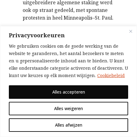
uitgebreidere algemene staking werd
ook op straat gedeeld, met spontane
protesten in heel Minneapolis–St. Paul.
In een ander verbluffend voorbeeld
Privacyvoorkeuren
van de sfeer op straat – enigszins
vergelijkbaar met de beroemde scène
We gebruiken cookies om de goede werking van de
op het Tiananmenplein in 1989 – werd
website te garanderen, het aantal bezoekers te meten
een gepantserd voertuig van de
en u gepersonaliseerde inhoud aan te bieden. U kunt
Nationale Garde tot stilstand gebracht
elke onderstaande categorie activeren of deactiveren. U
en omsingeld door een menigte
kunt uw keuzes op elk moment wijzigen.
Cookiebeleid
onverzettelijke demonstranten.
Alles accepteren
Militante sfeer bij een spontane wake
Omdat de ‘officiële’ wake was
Alles weigeren
geannuleerd, ontstonden er
verschillende spontane groepschats
Alles afwijzen
om wakes te organiseren, waarbij
gewone burgers zelf het initiatief