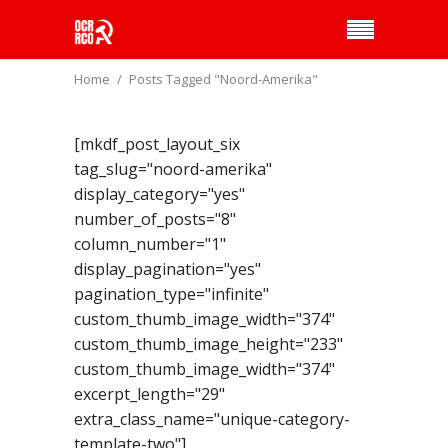
Home
Posts Tagged "Noord-Amerika"
[mkdf_post_layout_six
tag_slug="noord-amerika"
display_category="yes"
number_of_posts="8"
column_number="1"
display_pagination="yes"
pagination_type="infinite"
custom_thumb_image_width="374"
custom_thumb_image_height="233"
custom_thumb_image_width="374"
excerpt_length="29"
extra_class_name="unique-category-
template-two"]