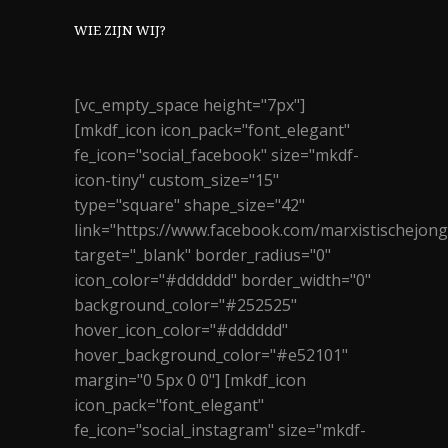
WIE ZIJN WIJ?
[vc_empty_space height="7px"]
[mkdf_icon icon_pack="font_elegant"
fe_icon="social_facebook" size="mkdf-
icon-tiny" custom_size="15"
type="square" shape_size="42"
link="https://www.facebook.com/marxistischejon
target="_blank" border_radius="0"
icon_color="#dddddd" border_width="0"
background_color="#252525"
hover_icon_color="#dddddd"
hover_background_color="#e52101"
margin="0 5px 0 0"] [mkdf_icon
icon_pack="font_elegant"
fe_icon="social_instagram" size="mkdf-