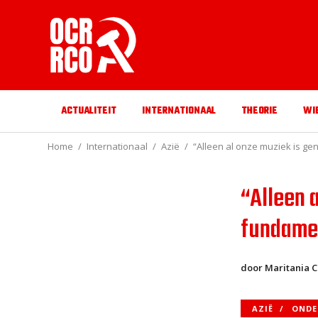
ACTUALITEIT
INTERNATIONAAL
THEORIE
WI
Home
Internationaal
Azië
“Alleen al onze muziek is g
“Alleen 
fundamen
door Maritania 
AZIË
ONDE