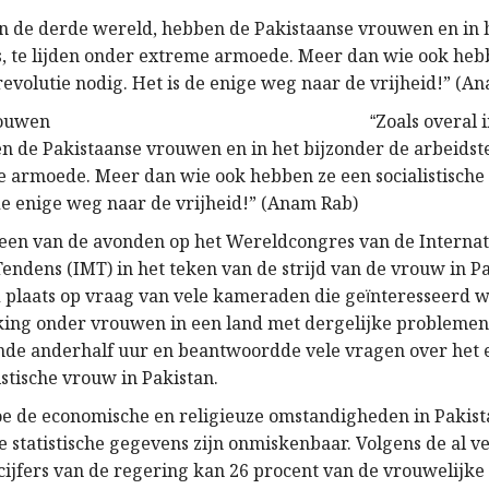
in de derde wereld, hebben de Pakistaanse vrouwen en in 
s, te lijden onder extreme armoede. Meer dan wie ook heb
 revolutie nodig. Het is de enige weg naar de vrijheid!” (A
Zoals overal 
“
n de Pakistaanse vrouwen en in het bijzonder de arbeidster
 armoede. Meer dan wie ook hebben ze een socialistische 
 de enige weg naar de vrijheid!” (Anam Rab)
d een van de avonden op het Wereldcongres van de Internat
endens (IMT) in het teken van de strijd van de vrouw in P
d plaats op vraag van vele kameraden die ge
nteresseerd w
ï
king onder vrouwen in een land met dergelijke probleme
nde anderhalf uur en beantwoordde vele vragen over het
stische vrouw in Pakistan.
oe de economische en religieuze omstandigheden in Pakis
 statistische gegevens zijn onmiskenbaar. Volgens de al ve
 cijfers van de regering kan 26 procent van de vrouwelijke