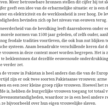
jven. Meer betrouwbare bronnen stellen dit cijfer bij tot sl
ijfer geeft een idee van de erbarmelijke situatie: er is een 
er en elektriciteit en de werkloosheid is zeer hoog. De l
digheden bevinden zich op het niveau van eeuwen terug.
meerderheid van de bevolking leeft daarenboven onder ee
 morele normen van 1500 jaar geleden, of zelfs ouder, aanh
nog feodale tradities voortleven, die ook hun nut blijken 
tische systeem. Anam benadrukte verschillende keren dat de
e vrouwen in deze context moet worden begrepen. Het is 
m te beklemtonen dat dezelfde eeuwenoude onderdrukking
e verder zet.
an de vrouw in Pakistan is heel anders dan die van de Euro
ertijd zijn er ook twee soorten Pakistaanse vrouwen: arme
ssen en een zeer kleine groep rijke vrouwen. Hoewel het r
fde is, hebben de burgerlijke vrouwen toegang tot totaal 
 levensomstandigheden, waardoor ze in een heel andere rea
 ze bijvoorbeeld over hun eigen vrouwelijke slaven.