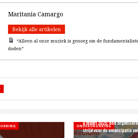
Maritania Camargo
Bekijk alle artikelen
“Alleen al onze muziek is genoeg om de fundamentalist
doden”
D
8 maart 2025: hoe organisere
UKKING
ONDERDRUKKING
strijd voor de emancipatie van