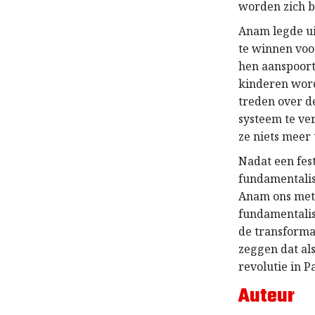
worden zich 
Anam legde ui
te winnen voor
hen aanspoort
kinderen word
treden over d
systeem te ve
ze niets meer
Nadat een fes
fundamentalis
Anam ons met 
fundamentalis
de transformat
zeggen dat als
revolutie in P
Auteur