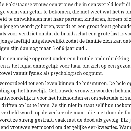
de Pakistaanse vrouw een vrouw die in een wereld leeft di
ige vorm van geluk te bekomen, die niet weet wat het is 
id te ontwikkelen met haar partner, kinderen, broers of z
en jongen wordt geboren, wordt er een groot feest gehoude
aats voor verdriet omdat de bruidsschat een grote last is vo
jonge leeftijd uitgehuwelijkt zodat de familie zich kan on
gen zijn dan nog maar 5 of 6 jaar oud
…
 dat een meisje opgroeit onder een brutale onderdrukking.
n is het bijna onmogelijk voor haar om zich op een gezon
zowel vanuit fysiek als psychologisch oogpunt.
veroordeeld tot een leven binnen de huismuren. De hele o
ding op het huwelijk. Getrouwde vrouwen worden behand
antwoordelijk is voor het huishouden en om seksuele of ze
riften op los te laten. Ze zijn niet in staat zelf hun toekom
verliefd wordt op de verkeerde man – die niet door de fam
wordt ze streng gestraft, vaak met de dood als gevolg. Elk
zend vrouwen vermoord om dergelijke eer-kwesties. Wa