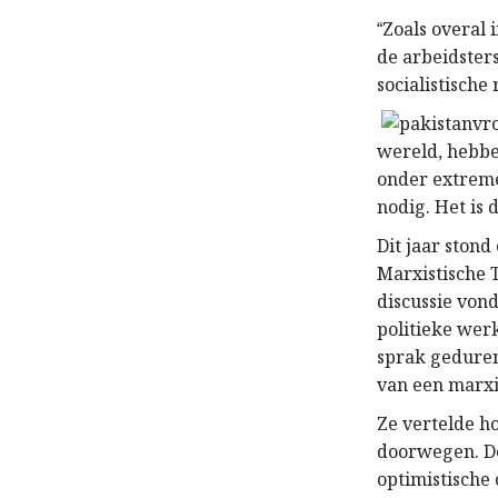
Zoals overal 
“
de arbeidster
socialistische
wereld, hebbe
onder extreme
nodig. Het is
Dit jaar ston
Marxistische T
discussie von
politieke wer
sprak gedure
van een marxi
Ze vertelde h
doorwegen. De
optimistische