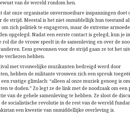
bewust van de wereld rondom hen.
t dat onze organisatie onvermoeibare inspanningen doet
 de strijd. Meestal is het niet onmiddellijk hun toestand a
 om zich politiek te engageren, maar de extreme armoede 
en opgelegd. Nadat een eerste contact is gelegd, kun je in
e rol die de vrouw speelt in de samenleving en over de no
randeren. Eens gewonnen voor de strijd gaan ze tot het ui
 te verliezen hebben.
tival met vrouwelijke muzikanten bedreigd werd door
ten, hebben de militante vrouwen zich een spreuk toege
ë
een rustige glimlach: “alleen al onze muziek genoeg is om
ten te doden.” Zo legt ze de link met de noodzaak om een 
ie van de gehele samenleving te hebben. Ze sloot de discus
 de socialistische revolutie in de rest van de wereld funda
akistan een kwestie van onmiddellijke overleving is.