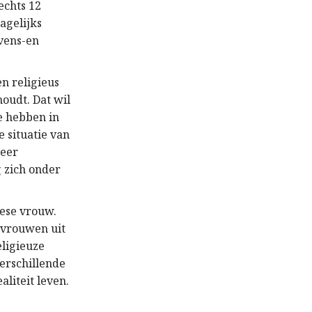
echts 12
dagelijks
evens-en
n religieus
oudt. Dat wil
te hebben in
 situatie van
zeer
 zich onder
pese vrouw.
 vrouwen uit
eligieuze
verschillende
liteit leven.