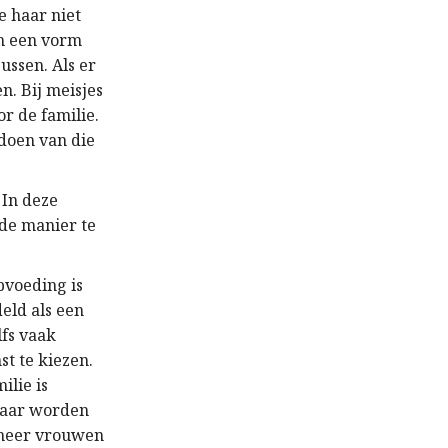
e haar niet
om een vorm
ussen. Als er
n. Bij meisjes
or de familie.
tdoen van die
 In deze
de manier te
pvoeding is
eld als een
lfs vaak
st te kiezen.
ilie is
 jaar worden
nneer vrouwen