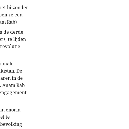
het bijzonder
ben ze een
nam Rab)
in de derde
s, te lijden
revolutie
ionale
akistan. De
aren in de
n. Anam Rab
 engagement
tan enorm
el te
 bevolking