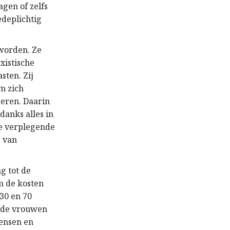
gen of zelfs
edeplichtig
eworden. Ze
xistische
sten. Zij
m zich
deren. Daarin
danks alles in
de verplegende
s van
g tot de
m de kosten
30 en 70
ende vrouwen
ensen en