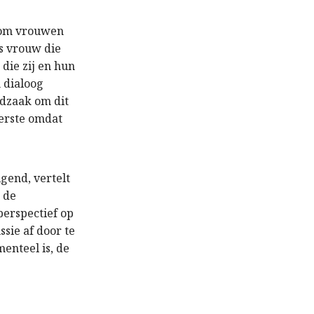
 om vrouwen
ls vrouw die
die zij en hun
 dialoog
odzaak om dit
terste omdat
igend, vertelt
 de
perspectief op
sie af door te
menteel is, de