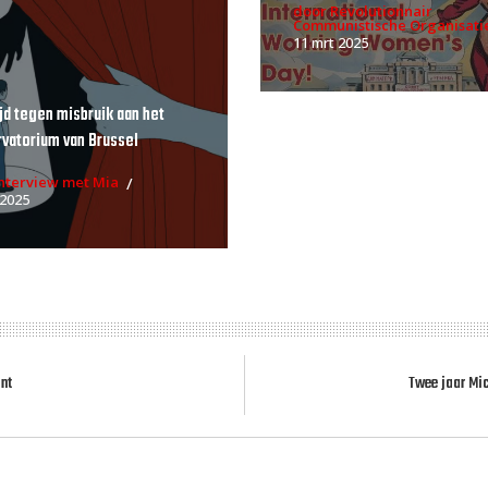
door Revolutionnair
Communistische Organisati
11 mrt 2025
ijd tegen misbruik aan het
vatorium van Brussel
Interview met Mia
 2025
ont
Twee jaar Mic