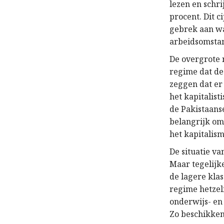
lezen en schri
procent. Dit c
gebrek aan wat
arbeidsomstan
De overgrote 
regime dat de
zeggen dat er 
het kapitalis
de Pakistaans
belangrijk o
het kapitalism
De situatie v
Maar tegelijk
de lagere kla
regime hetzel
onderwijs- en
Zo beschikken