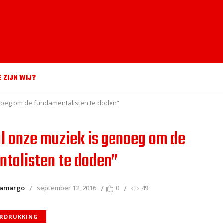
E ZIJN WIJ?
enoeg om de fundamentalisten te doden”
al onze muziek is genoeg om de
talisten te doden”
Camargo
september 12, 2016
0
49
RDRUKKING