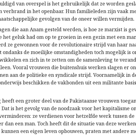
ldigd van overspel is het gebruikelijk dat ze worden gesla
 verbrand in het openbaar. Hun familieleden zijn vaak m
aatschappelijke gevolgen van de oneer willen vermijden.
agen die aan Anam gesteld werden, is hoe ze marxist is g
ze het geluk had om op te groeien in een gezin met een mar
erd ze gewonnen voor de revolutionaire strijd van haar naa
et ondanks de moeilijke omstandigheden toch mogelijk is o
ntwikkelen en zich in te zetten om de samenleving te veran
alleen. Vooral vrouwen die buitenshuis werken slagen er on
men aan de politieke en syndicale strijd. Voornamelijk in 
 onderwijs beschikken de vakbonden uit een militante basi
heeft een groter deel van de Pakistaanse vrouwen toegan
 Dat is het gevolg van de noodzaak voor het kapitalisme o
 verminderen: ze verdienen voor hetzelfde werk tussen de 
r dan een man. Toch heeft dit de situatie van deze werk
e kunnen een eigen leven opbouwen, praten met andere m