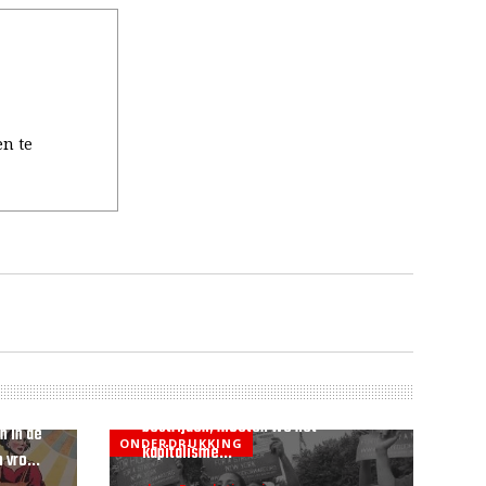
en te
[Pamflet] Om het patriarchaat te
bestrijden, moeten we het
n in de
ONDERDRUKKING
kapitalisme...
 vro...