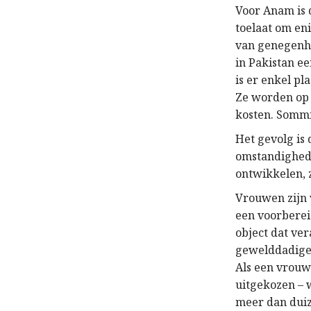
Voor Anam is 
toelaat om en
van genegenhe
in Pakistan e
is er enkel pl
Ze worden op 
kosten. Sommi
Het gevolg is
omstandighede
ontwikkelen, 
Vrouwen zijn 
een voorberei
object dat ver
gewelddadige d
Als een vrouw 
uitgekozen – 
meer dan dui