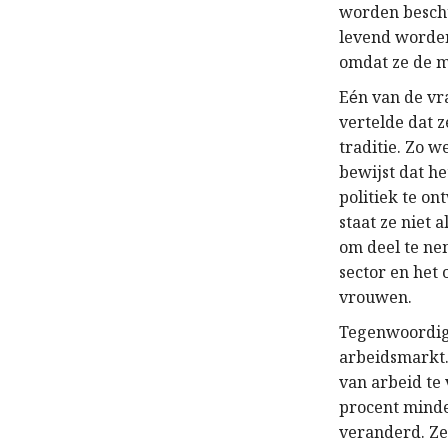
worden beschu
levend worden
omdat ze de m
E
n van de vr
é
vertelde dat 
traditie. Zo w
bewijst dat h
politiek te o
staat ze niet 
om deel te ne
sector en het
vrouwen.
Tegenwoordig 
arbeidsmarkt.
van arbeid te
procent minde
veranderd. Z