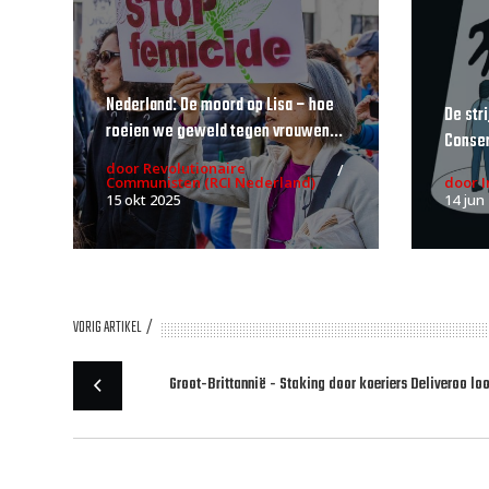
Nederland: De moord op Lisa – hoe
De str
roeien we geweld tegen vrouwen...
Conser
door Revolutionaire
Communisten (RCI Nederland)
door 
15 okt 2025
14 jun
VORIG ARTIKEL
Groot-Brittannië - Staking door koeriers Deliveroo lo