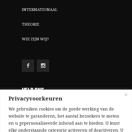
INTERNATIONAAL
THEORIE
WIE ZIJN WIJ?
HELP ONS
Privacyvoorkeuren
Aangezien we volledig zelf gefinancierd zijn
We gebruiken cookies om de goede werking van de
(zonder subsidies, zonder commerciële
website te garanderen, het aantal bezoekers te meten
en u gepersonaliseerde inhoud aan te bieden. U kunt
advertenties en zonder rijke sponsors), zijn we
elke onderstaande categorie activeren of deactiveren. U
voor de publicatie van ons tijdschrift uitsluitend