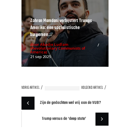
Zohran Mamdani verbijstert Trumps
Amerika: een socialistische
burgemee...
door Abadie Ludlam
(Revolutionary Communists of
America)
21 sep 2025
VORIG ARTIKEL
VOLGEND ARTIKEL
Zijn de gedachten wel vrij aan de VUB?
Trump versus de ‘deep state’