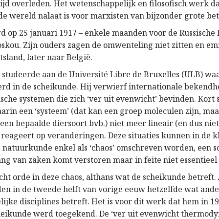
tijd overleden. Het wetenschappelijk en filosofisch werk d
de wereld nalaat is voor marxisten van bijzonder grote bet
d op 25 januari 1917 – enkele maanden voor de Russische 
skou. Zijn ouders zagen de omwenteling niet zitten en em
tsland, later naar België.
 studeerde aan de Université Libre de Bruxelles (ULB) waa
rd in de scheikunde. Hij verwierf internationale bekendh
ische systemen die zich ‘ver uit evenwicht’ bevinden. Kort
arin een ‘systeem’ (dat kan een groep moleculen zijn, ma
een bepaalde diersoort bvb.) niet meer lineair (en dus nie
 reageert op veranderingen. Deze situaties kunnen in de k
natuurkunde enkel als ‘chaos’ omschreven worden, een soo
g van zaken komt verstoren maar in feite niet essentieel 
cht orde in deze chaos, althans wat de scheikunde betreft
en in de tweede helft van vorige eeuw hetzelfde wat and
jke disciplines betreft. Het is voor dit werk dat hem in 1
heikunde werd toegekend. De ‘ver uit evenwicht thermod