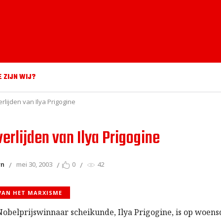
E ZIJN WIJ?
erlijden van Ilya Prigogine
verlijden van Ilya Prigogine
yn
mei 30, 2003
0
42
 VAN HET MARXISME
Nobelprijswinnaar scheikunde, Ilya Prigogine, is op woens