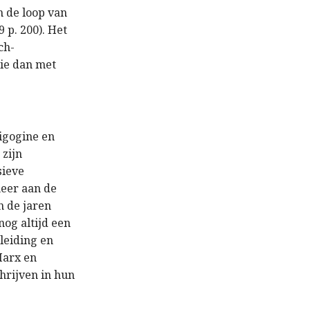
n de loop van
 p. 200). Het
ch-
rie dan met
igogine en
 zijn
sieve
meer aan de
n de jaren
nog altijd een
leiding en
 Marx en
hrijven in hun