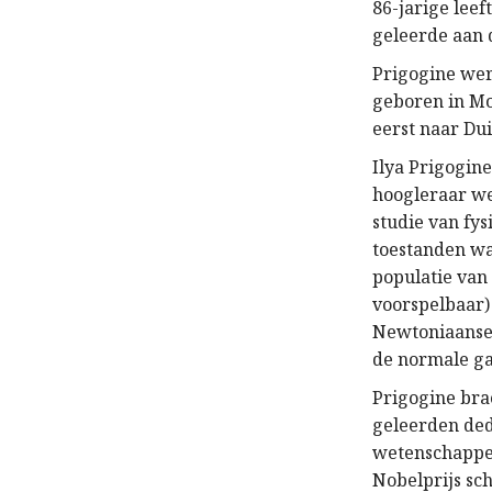
86-jarige leef
geleerde aan 
Prigogine wer
geboren in Mo
eerst naar Dui
Ilya Prigogine
hoogleraar we
studie van fys
toestanden wa
populatie van 
voorspelbaar)
Newtoniaanse 
de normale gan
Prigogine bra
geleerden ded
wetenschappeli
Nobelprijs sc