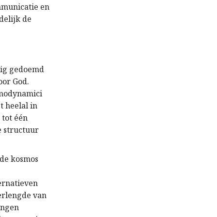
mmunicatie en
delijk de
uwig gedoemd
oor God.
rmodynamici
 heelal in
 tot één
e structuur
 de kosmos
ernatieven
verlengde van
tingen