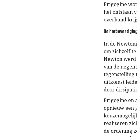
Prigogine wor
het ontstaan 
overhand krij
De herbevestiging
In de Newtoni
om zichzelf t
Newton werd 
van de negent
tegenstelling
uitkomst leid
door dissipatie
Prigogine en 
opnieuw een ge
keuzemogelijk
realiseren zic
de ordening z