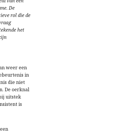
eld van een
sme. De
eve rol die de
vraag
etekende het
zijn
dan weer een
ebeurtenis in
is die niet
n. De oerknal
ij uitstek
nsistent is
 een