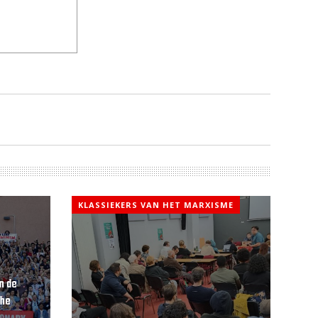
KLASSIEKERS VAN HET MARXISME
n de
che