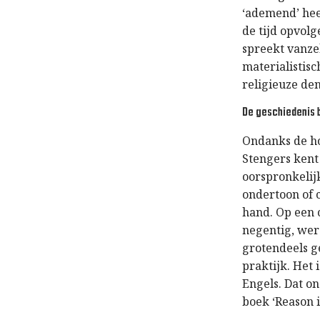
‘ademend’ hee
de tijd opvolg
spreekt vanzel
materialistis
religieuze de
De geschiedenis b
Ondanks de ho
Stengers kent
oorspronkelij
ondertoon of 
hand. Op een 
negentig, werd
grotendeels g
praktijk. Het 
Engels. Dat o
boek ‘Reason in