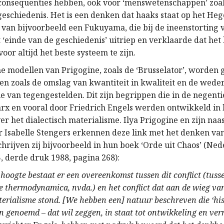
onsequenties hebben, ook voor ‘menswetenschappen’ zoal
geschiedenis. Het is een denken dat haaks staat op het Heg
van bijvoorbeeld een Fukuyama, die bij de ineenstorting 
 ‘einde van de geschiedenis’ uitriep en verklaarde dat het
or altijd het beste systeem te zijn.
he modellen van Prigogine, zoals de ‘Brusselator’, worde
n zoals de omslag van kwantiteit in kwaliteit en de weder
ie van tegengestelden. Dit zijn begrippen die in de negen
rx en vooral door Friedrich Engels werden ontwikkeld in
er het dialectisch materialisme. Ilya Prigogine en zijn naa
Isabelle Stengers erkennen deze link met het denken va
schrijven zij bijvoorbeeld in hun boek ‘Orde uit Chaos’ (Ne
, derde druk 1988, pagina 268):
 hoogte bestaat er een overeenkomst tussen dit conflict (tuss
 thermodynamica, nvda.) en het conflict dat aan de wieg va
terialisme stond. [We hebben een] natuur beschreven die ‘his
genoemd – dat wil zeggen, in staat tot ontwikkeling en ver