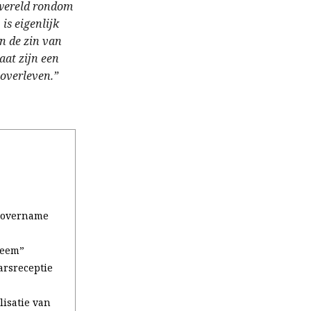
 wereld rondom
 is eigenlijk
in de zin van
at zijn een
 overleven.”
n overname
neem”
arsreceptie
lisatie van