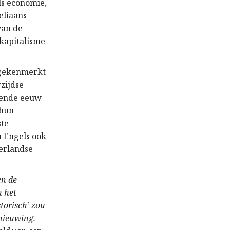
s economie,
eliaans
van de
 kapitalisme
n gekenmerkt
zijdse
tiende eeuw
 hun
ste
n Engels ook
derlandse
en de
n het
torisch’ zou
nieuwing.