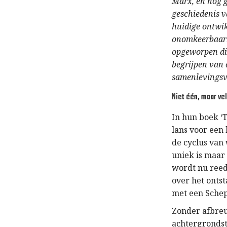
Marx, en nog 
geschiedenis v
huidige ontwik
onomkeerbaarh
opgeworpen die
begrijpen van 
samenlevingsv
Niet één, maar ve
In hun boek ‘
lans voor een 
de cyclus van
uniek is maar
wordt nu reeds
over het ontst
met een Schep
Zonder afbreu
achtergrondst