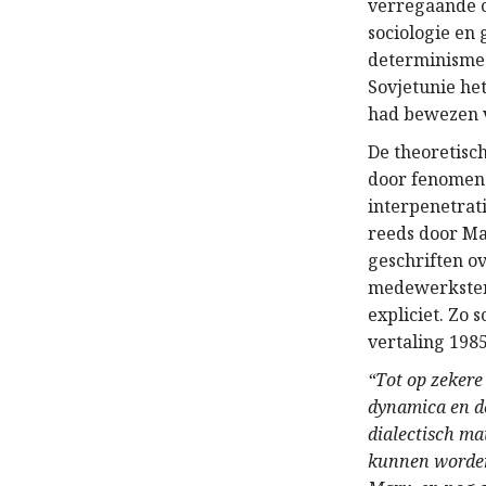
verregaande c
sociologie en 
determinisme 
Sovjetunie het
had bewezen vo
De theoretisc
door fenomene
interpenetrat
reeds door Ma
geschriften ov
medewerkster 
expliciet. Zo 
vertaling 1985
“Tot op zekere
dynamica en de
dialectisch ma
kunnen worden 