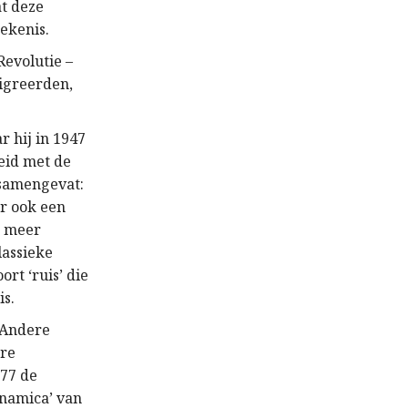
at deze
ekenis.
Revolutie –
igreerden,
r hij in 1947
eid met de
 samengevat:
ar ook een
t meer
lassieke
rt ‘ruis’ die
is.
. Andere
ere
977 de
ynamica’ van