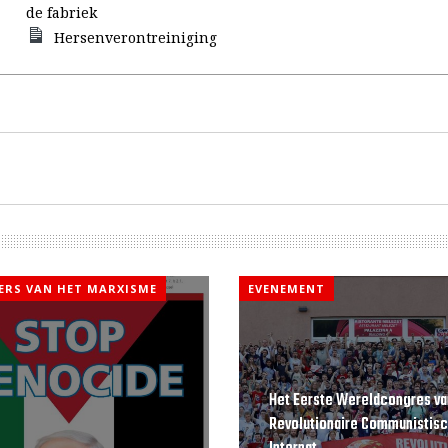
de fabriek
Hersenverontreiniging
KERS VAN HET MARXISME
EVENEMENT
Het Eerste Wereldcongres va
Revolutionaire Communistis