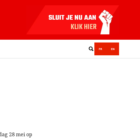
FR
EN
dag 28 mei op