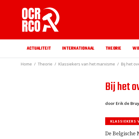
ACTUALITEIT
INTERNATIONAAL
THEORIE
WI
Home
Theorie
Klassiekers van het marxisme
Bij het ov
Bij het o
door Erik de Bru
KLASSIEKERS
De Belgische 