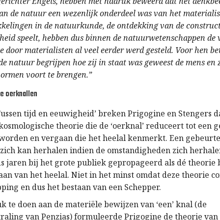
gerichter Engels, hebben met nadruk beweerd dat het denkbe
an de natuur een wezenlijk onderdeel was van het materiali
kelingen in de natuurkunde, de ontdekking van de constructi
eid speelt, hebben dus binnen de natuurwetenschappen de 
 door materialisten al veel eerder werd gesteld. Voor hen b
de natuur begrijpen hoe zij in staat was geweest de mens en 
ormen voort te brengen.”
le oerknallen
Tussen tijd en eeuwigheid’ breken Prigogine en Stengers 
kosmologische theorie die de ‘oerknal’ reduceert tot een g
 worden en vergaan die het heelal kenmerkt. Een gebeurten
 zich kan herhalen indien de omstandigheden zich herhale
 jaren bij het grote publiek gepropageerd als dé theorie b
aan van het heelal. Niet in het minst omdat deze theorie co
ping en dus het bestaan van een Schepper.
k te doen aan de materiële bewijzen van ‘een’ knal (de
raling van Penzias) formuleerde Prigogine de theorie van