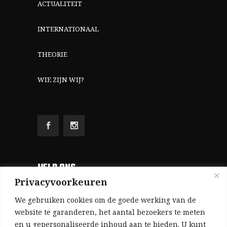
ACTUALITEIT
INTERNATIONAAL
THEORIE
WIE ZIJN WIJ?
HELP ONS
Privacyvoorkeuren
Aangezien we volledig zelf gefinancierd zijn
We gebruiken cookies om de goede werking van de
(zonder subsidies, zonder commerciële
website te garanderen, het aantal bezoekers te meten
en u gepersonaliseerde inhoud aan te bieden. U kunt
advertenties en zonder rijke sponsors), zijn we