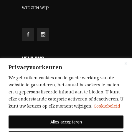
WIE ZIJN WIJ?
HELP ONS
Privacyvoorkeuren
Aangezien we volledig zelf gefinancierd zijn
We gebruiken cookies om de goede werking van de
(zonder subsidies, zonder commerciële
website te garanderen, het aantal bezoekers te meten
en u gepersonaliseerde inhoud aan te bieden. U kunt
advertenties en zonder rijke sponsors), zijn we
elke onderstaande categorie activeren of deactiveren. U
voor de publicatie van ons tijdschrift uitsluitend
kunt uw keuzes op elk moment wijzigen.
Cookiebeleid
afhankelijk van de financiële steun van onze
sympathisanten.
Alles accepteren
Bij voorbaat dank voor uw solidariteit.