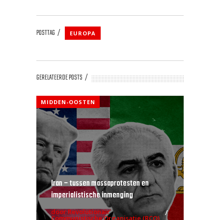
POSTTAG
EUROPA
GERELATEERDE POSTS
MIDDEN-OOSTEN
Iran – tussen massaprotesten en
imperialistische inmenging
door Revolutionair
Communistische Organisatie (RCO)