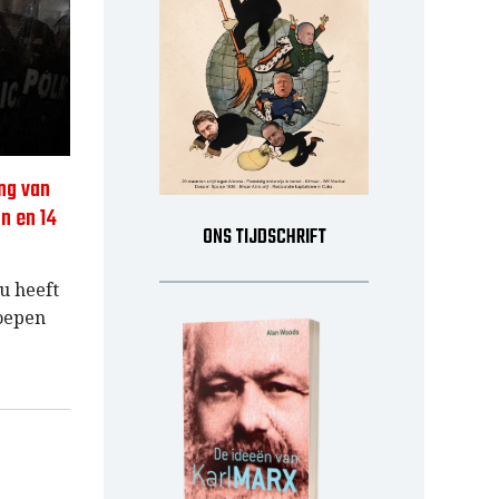
ing van
n en 14
ONS TIJDSCHRIFT
u heeft
roepen