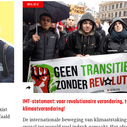
MILIEU
IMT-statement: voor revolutionaire verandering, 
klimaatverandering!
xist
faald
De internationale beweging van klimaatstaking
overal ter wereld veel indruk gemaakt. Het af