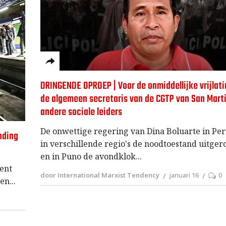
DRINGENDE OPROEP | Voor de onmiddellijke vrijlat
de algemeen secretaris van de CGTP van San Marti
andere sociale leiders
De onwettige regering van Dina Boluarte in Per
nding
in verschillende regio's de noodtoestand uitge
en in Puno de avondklok
kent
door International Marxist Tendency
januari 16
0
Een