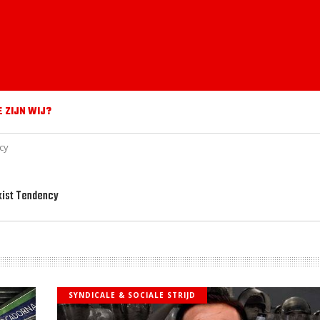
E ZIJN WIJ?
cy
rxist Tendency
SYNDICALE & SOCIALE STRIJD