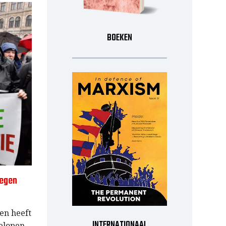
BOEKEN
tegen
en heeft
INTERNATIONAAL
gelopen