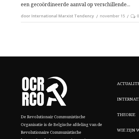
een gecoördineerde aanval op verschillende
door International Marxist Tendency
november 15
ACTUALIT
INTERNAT
THEORIE
De Revolutionair Communistische
Organisatie is de Belgische afdeling van
de
WIE ZIJN W
Revolutionaire Communistische