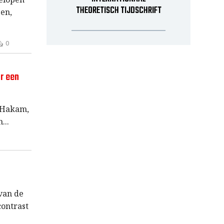
THEORETISCH TIJDSCHRIFT
gen,
0
r een
 Hakam,
n
 van de
contrast