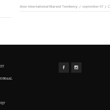
door International Marxist Tendency
september 07
0
EIT
IONAAL
IJ?