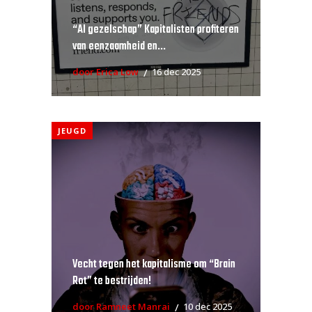
“AI gezelschap” Kapitalisten profiteren
van eenzaamheid en...
door Erica Low
16 dec 2025
JEUGD
Vecht tegen het kapitalisme om “Brain
Rot” te bestrijden!
door Ramneet Manrai
10 dec 2025