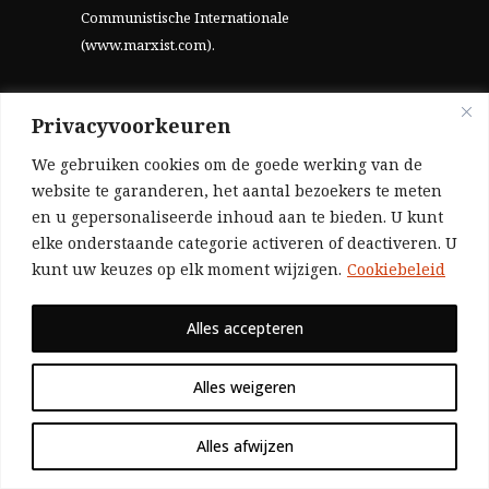
Communistische Internationale
(www.marxist.com)
.
Privacyvoorkeuren
ACTUALITEIT
We gebruiken cookies om de goede werking van de
INTERNATIONAAL
website te garanderen, het aantal bezoekers te meten
en u gepersonaliseerde inhoud aan te bieden. U kunt
THEORIE
elke onderstaande categorie activeren of deactiveren. U
kunt uw keuzes op elk moment wijzigen.
Cookiebeleid
WIE ZIJN WIJ?
Alles accepteren
Alles weigeren
Alles afwijzen
HELP ONS