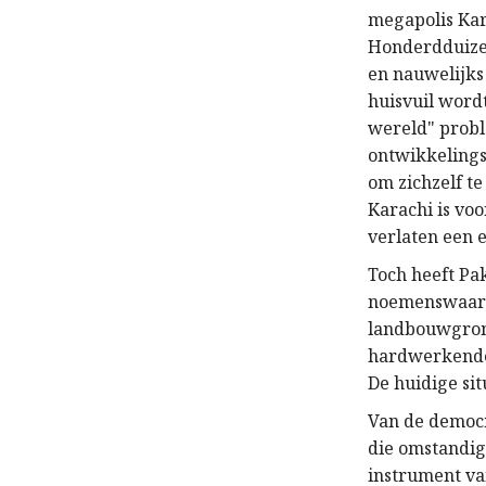
megapolis Kar
Honderdduizen
en nauwelijks 
huisvuil word
wereld" probl
ontwikkelings
om zichzelf te
Karachi is vo
verlaten een e
Toch heeft Pa
noemenswaard
landbouwgrond
hardwerkende 
De huidige si
Van de democr
die omstandig
instrument van