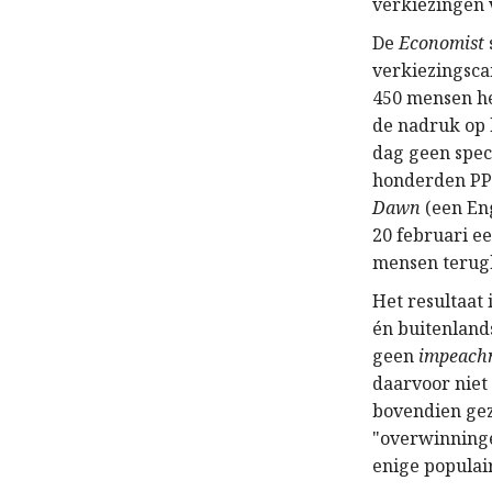
verkiezingen 
De
Economist
verkiezingsca
450 mensen he
de nadruk op 
dag geen spe
honderden PPP
Dawn
(een En
20 februari e
mensen terugk
Het resultaat 
én buitenlands
geen
impeach
daarvoor niet
bovendien gez
"overwinninge
enige populair