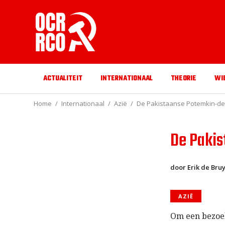
ACTUALITEIT
INTERNATIONAAL
THEORIE
WI
Home
Internationaal
Azië
De Pakistaanse Potemkin-de
De Paki
door Erik de Bru
AZIË
Om een bezoek