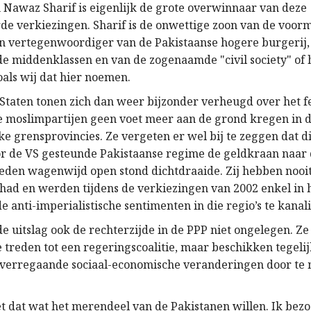
Nawaz Sharif is eigenlijk de grote overwinnaar van deze
de verkiezingen. Sharif is de onwettige zoon van de voorm
en vertegenwoordiger van de Pakistaanse hogere burgerij
 de middenklassen en van de zogenaamde "civil society" of 
als wij dat hier noemen.
Staten tonen zich dan weer bijzonder verheugd over het fe
e moslimpartijen geen voet meer aan de grond kregen in 
e grensprovincies. Ze vergeten er wel bij te zeggen dat di
r de VS gesteunde Pakistaanse regime de geldkraan naar d
rleden wagenwijd open stond dichtdraaide. Zij hebben nooi
had en werden tijdens de verkiezingen van 2002 enkel in h
 anti-imperialistische sentimenten in die regio’s te kanal
de uitslag ook de rechterzijde in de PPP niet ongelegen. Ze 
e treden tot een regeringscoalitie, maar beschikken tegeli
 verregaande sociaal-economische veranderingen door te
et dat wat het merendeel van de Pakistanen willen. Ik bezo