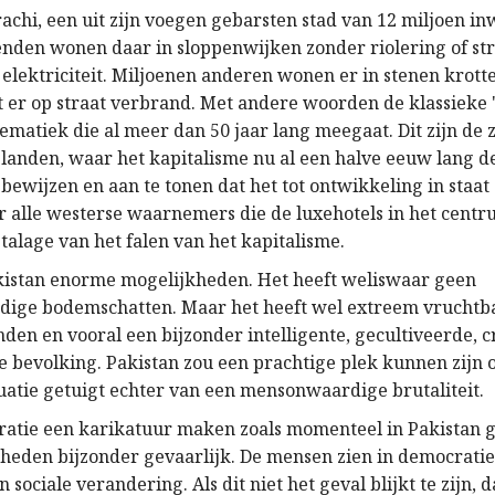
achi, een uit zijn voegen gebarsten stad van 12 miljoen in
den wonen daar in sloppenwijken zonder riolering of s
elektriciteit. Miljoenen anderen wonen er in stenen krott
t er op straat verbrand. Met andere woorden de klassieke
ematiek die al meer dan 50 jaar lang meegaat. Dit zijn d
landen, waar het kapitalisme nu al een halve eeuw lang de
 bewijzen en aan te tonen dat het tot ontwikkeling in staat 
or alle westerse waarnemers die de luxehotels in het cent
talage van het falen van het kapitalisme.
kistan enorme mogelijkheden. Het heeft weliswaar geen
ige bodemschatten. Maar het heeft wel extreem vruchtb
en en vooral een bijzonder intelligente, gecultiveerde, c
bevolking. Pakistan zou een prachtige plek kunnen zijn o
tuatie getuigt echter van een mensonwaardige brutaliteit.
atie een karikatuur maken zoals momenteel in Pakistan ge
heden bijzonder gevaarlijk. De mensen zien in democrati
 sociale verandering. Als dit niet het geval blijkt te zijn, 