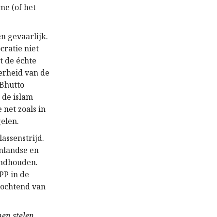
me (of het
n gevaarlijk.
cratie niet
t de échte
erheid van de
 Bhutto
s de islam
net zoals in
elen.
lassenstrijd.
nlandse en
andhouden.
PP in de
e ochtend van
en stelen.