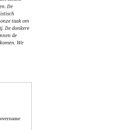
en. De
istisch
 onze taak om
ij. De donkere
unnen de
s komen. We
n overname