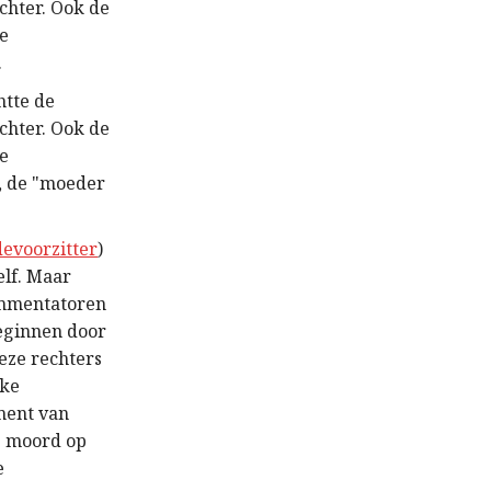
chter. Ook de
le
.
htte de
chter. Ook de
le
e, de "moeder
evoorzitter
)
elf. Maar
ommentatoren
beginnen door
deze rechters
lke
ment van
e moord op
e