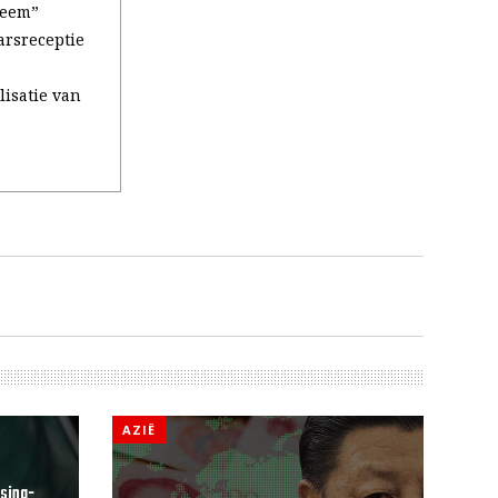
neem”
arsreceptie
lisatie van
AZIË
sina-