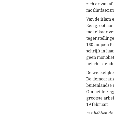
zich er van af
moslimfascism
Van de islam e
Een groot aan
met elkaar ver
tegenstelling
160 miljoen P
schrijft in ha
geen monoliet
het christend
De werkelijke 
De democrati
buitenlandse 
Om het te zeg
grootste arbei
19 februari :
"Ze hebben de 