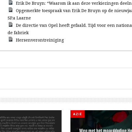
Erik De Bruyn: “Waarom ik aan deze verkiezingen deel
Opgemerkte toespraak van Erik De Bruyn op de nieuwja
SP.a Laarne
De directie van Opel heeft gefaald. Tijd voor een nationa
de fabriek
Hersenverontreiniging
AZIË
Weg met het moorddadige Ha