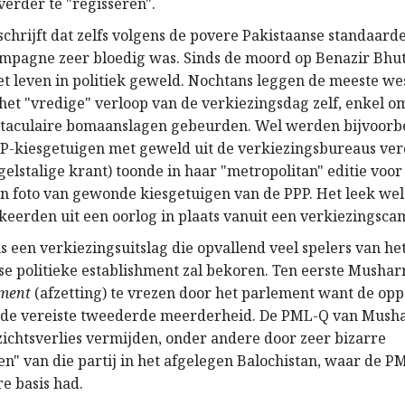
verder te "regisseren".
schrijft dat zelfs volgens de povere Pakistaanse standaard
mpagne zeer bloedig was. Sinds de moord op Benazir Bhut
t leven in politiek geweld. Nochtans leggen de meeste we
het "vredige" verloop van de verkiezingsdag zelf, enkel o
ctaculaire bomaanslagen gebeurden. Wel werden bijvoorb
-kiesgetuigen met geweld uit de verkiezingsbureaus ver
gelstalige krant) toonde in haar "metropolitan" editie voo
en foto van gewonde kiesgetuigen van de PPP. Het leek wel
eerden uit een oorlog in plaats vanuit een verkiezingsc
is een verkiezingsuitslag die opvallend veel spelers van he
e politieke establishment zal bekoren. Ten eerste Musharra
ment
(afzetting) te vrezen door het parlement want de oppo
 de vereiste tweederde meerderheid. De PML-Q van Mush
ichtsverlies vermijden, onder andere door zeer bizarre
n" van die partij in het afgelegen Balochistan, waar de P
e basis had.