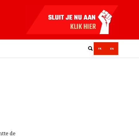
FR
EN
htte de