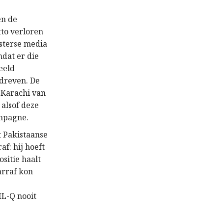
en de
to verloren
sterse media
mdat er die
eeld
dreven. De
r Karachi van
 alsof deze
ampagne.
t Pakistaanse
f: hij hoeft
sitie haalt
arraf kon
ML-Q nooit