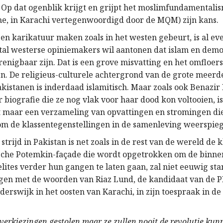
. Op dat ogenblik krijgt en grijpt het moslimfundamentalis
e, in Karachi vertegenwoordigd door de MQM) zijn kans.
en karikatuur maken zoals in het westen gebeurt, is al eve
tal westerse opiniemakers wil aantonen dat islam en demo
enigbaar zijn. Dat is een grove misvatting en het omfloers
en. De religieus-culturele achtergrond van de grote meerd
akistanen is inderdaad islamitisch. Maar zoals ook Benazir
ar biografie die ze nog vlak voor haar dood kon voltooien, i
 maar een verzameling van opvattingen en stromingen die 
om de klassentegenstellingen in de samenleving weerspieg
strijd in Pakistan is net zoals in de rest van de wereld de k
sche Potemkin-façade die wordt opgetrokken om de binne
elites verder hun gangen te laten gaan, zal niet eeuwig st
gen met de woorden van Riaz Lund, de kandidaat van de P
derswijk in het oosten van Karachi, in zijn toespraak in d
verkiezingen gestolen maar ze zullen nooit de revolutie kunn