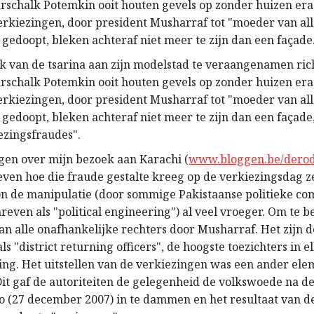
rschalk Potemkin ooit houten gevels op zonder huizen era
erkiezingen, door president Musharraf tot "moeder van al
 gedoopt, bleken achteraf niet meer te zijn dan een façade
 van de tsarina aan zijn modelstad te veraangenamen ric
rschalk Potemkin ooit houten gevels op zonder huizen era
erkiezingen, door president Musharraf tot "moeder van al
 gedoopt, bleken achteraf niet meer te zijn dan een façad
ezingsfraudes".
agen over mijn bezoek aan Karachi (
www.bloggen.be/derod
even hoe die fraude gestalte kreeg op de verkiezingsdag z
on de manipulatie (door sommige Pakistaanse politieke c
reven als "political engineering") al veel vroeger. Om te 
an alle onafhankelijke rechters door Musharraf. Het zijn 
ls "district returning officers", de hoogste toezichters in e
ing. Het uitstellen van de verkiezingen was een ander ele
Dit gaf de autoriteiten de gelegenheid de volkswoede na d
o (27 december 2007) in te dammen en het resultaat van d