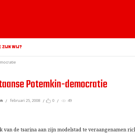
E ZIJN WIJ?
mocratie
staanse Potemkin-democratie
yn
februari 25, 2008
0
49
 van de tsarina aan zijn modelstad te veraangenamen ric