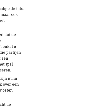
alige dictator
, maar ook
het
it dat de
de
t enkel is
ie partijen
t een
et spel
iseren.
zijn nu in
jk over een
 moeten
cht de