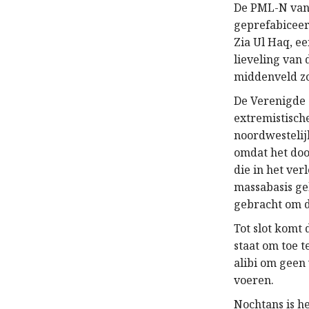
De PML-N van 
geprefabiceer
Zia Ul Haq, e
lieveling van
middenveld zo
De Verenigde 
extremistisch
noordwestelijk
omdat het doo
die in het ve
massabasis ge
gebracht om de
Tot slot komt 
staat om toe t
alibi om geen
voeren.
Nochtans is h