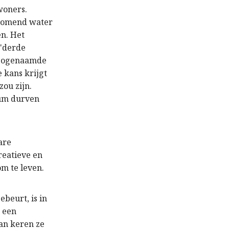
woners.
tromend water
en. Het
 "derde
e zogenaamde
 kans krijgt
zou zijn.
rum durven
are
reatieve en
m te leven.
beurt, is in
e een
dan keren ze