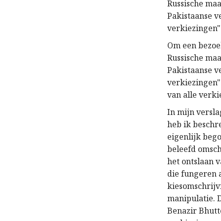
Russische maa
Pakistaanse v
verkiezingen"
Om een bezoek
Russische maa
Pakistaanse v
verkiezingen"
van alle verki
In mijn versl
heb ik beschr
eigenlijk beg
beleefd omsch
het ontslaan v
die fungeren a
kiesomschrijv
manipulatie. 
Benazir Bhutt