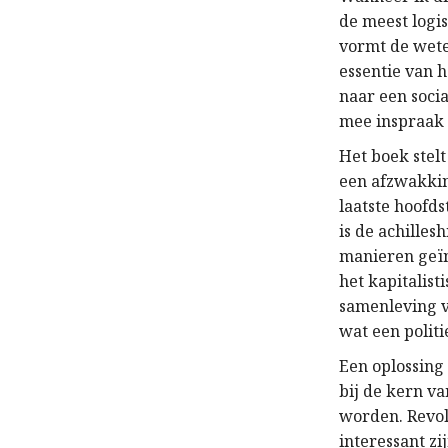
de meest logi
vormt de wete
essentie van 
naar een soci
mee inspraak
Het boek stel
een afzwakkin
laatste hoofd
is de achilles
manieren geïn
het kapitalis
samenleving vo
wat een politi
Een oplossing 
bij de kern v
worden. Revol
interessant z