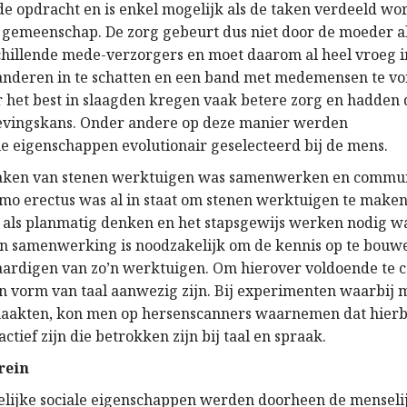
de opdracht en is enkel mogelijk als de taken verdeeld wo
 gemeenschap. De zorg gebeurt dus niet door de moeder a
schillende mede-verzorgers en moet daarom al heel vroeg in
 anderen in te schatten en een band met medemensen te v
er het best in slaagden kregen vaak betere zorg en hadden
evingskans. Onder andere op deze manier werden
le eigenschappen evolutionair geselecteerd bij de mens.
maken van stenen werktuigen was samenwerken en commun
mo erectus was al in staat om stenen werktuigen te make
als planmatig denken en het stapsgewijs werken nodig w
en samenwerking is noodzakelijk om de kennis op te bouwe
aardigen van zo’n werktuigen. Om hierover voldoende te
en vorm van taal aanwezig zijn. Bij experimenten waarbij
aakten, kon men op hersenscanners waarnemen dat hierb
ctief zijn die betrokken zijn bij taal en spraak.
rein
lijke sociale eigenschappen werden doorheen de menselij