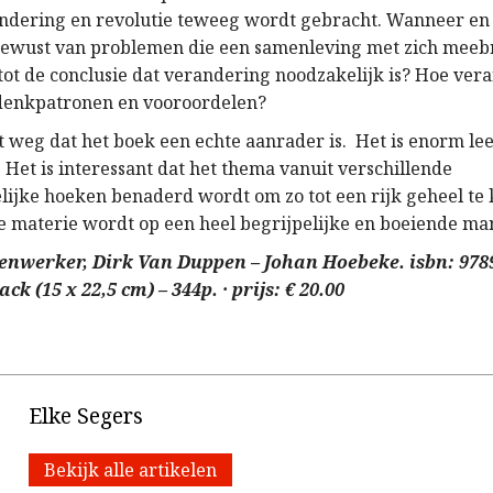
ndering en revolutie teweeg wordt gebracht. Wanneer e
bewust van problemen die een samenleving met zich meeb
ot de conclusie dat verandering noodzakelijk is? Hoe ver
 denkpatronen en vooroordelen?
t weg dat het boek een echte aanrader is. Het is enorm lee
t. Het is interessant dat het thema vanuit verschillende
ijke hoeken benaderd wordt om zo tot een rijk geheel te
 materie wordt op een heel begrijpelijke en boeiende ma
nwerker, Dirk Van Duppen – Johan Hoebeke. isbn: 9789
ck (15 x 22,5 cm) – 344p. · prijs: € 20.00
Elke Segers
Bekijk alle artikelen