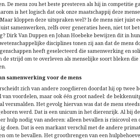
n. De mens zou het beste presteren als hij in competitie g
arom is het logisch dat ook onze maatschappij deze mense
 Maar kloppen deze uitspraken wel? Is de mens niet juist e
uist samenwerken, zelfs over generaties heen, niet tot bet
g? Dirk Van Duppen en Johan Hoebeke bewijzen dit in hun
 wetenschappelijke disciplines tonen zij aan dat de mens d
eigenschappen heeft geselecteerd die samenwerking en soli
 de strijd om te overleven als menselijke soort bleken die
en.
van samenwerking voor de mens
scheidt zich van andere zoogdieren doordat hij op twee b
al van voordelen, maar ook één groot nadeel: de bekkenuit
l versmalden. Het gevolg hiervan was dat de mens steed
eboren werd. Dat is een unicum in het dierenrijk. Al bij d
er hulp nodig van anderen: alleen bevallen is risicovol en
dig doen. Dat is een markant verschil met de andere primat
ren om te bevallen. Het grootbrengen van een hulpbehoeve