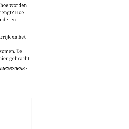
n hoe worden
rengt? Hoe
anderen
rrijk en het
 komen. De
nier gebracht.
462670655 ·