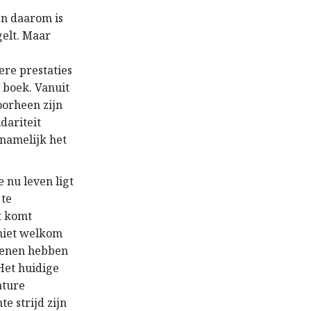
en daarom is
gelt. Maar
ere prestaties
 boek. Vanuit
oorheen zijn
dariteit
 namelijk het
 nu leven ligt
 te
t komt
 niet welkom
ekenen hebben
Het huidige
ature
e strijd zijn