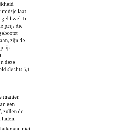
jkheid
 muisje laat
t geld wel. In
e prijs die
gebootst
aan, zijn de
prijs
n
In deze
ld slechts 5,1
ke manier
van een
, zullen de
 halen.
e helemaal niet