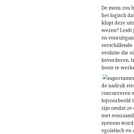
De mens zou h
het logisch d
klopt deze uit
wezen? Leidt j
en vooruitgan
verschillende
evolutie die 
bevorderen. In
beste te werk
de nadruk ste
concurreren e
bijvoorbeeld 
zijn omdat ze
met eenzaamhe
systeem wordt
egoïstisch en 