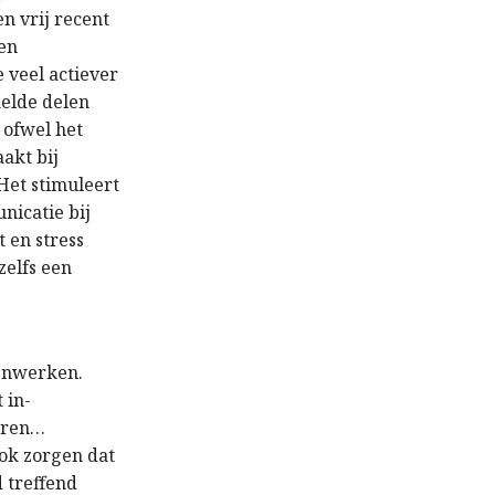
 vrij recent
ren
 veel actiever
kelde delen
 ofwel het
akt bij
Het stimuleert
nicatie bij
 en stress
zelfs een
genwerken.
 in-
deren…
ok zorgen dat
 treffend