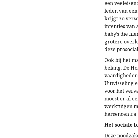
een veeleisen
leden van een
krijgt zo ver
intenties van
baby’s die hi
grotere overl
deze prosocia
Ook bij het 
belang. De Ho
vaardigheden 
Uitwisseling 
voor het verv
moest er al e
werktuigen m
hersencentra a
Het sociale b
Deze noodzake