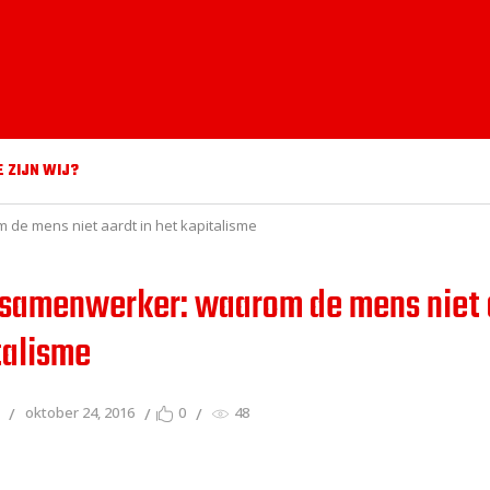
E ZIJN WIJ?
e mens niet aardt in het kapitalisme
samenwerker: waarom de mens niet a
talisme
oktober 24, 2016
0
48