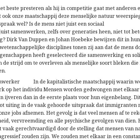
et beste presteren als hij in competitie gaat met anderen 
at ook onze maatschappij deze menselijke natuur weerspie
spraak wel? Is de mens niet juist een sociaal
uist samenwerken, zelfs over generaties heen, niet tot bet
g? Dirk Van Duppen en Johan Hoebeke bewijzen dit in hun
 wetenschappelijke disciplines tonen zij aan dat de mens d
eigenschappen heeft geselecteerd die samenwerking en soli
 de strijd om te overleven als menselijke soort bleken die
en.
In de kapitalistische maatschappij waarin we
rk op het individu Mensen worden gedwongen met elkaar
n ijveren dan in de eerste plaats voor hun eigenbelang. Di
tot uiting in de vaak gehoorde uitspraak dat immigranten
 onze jobs afnemen. Het gevolg is dat veel mensen af te r
id, vervreemding en alle psychische gevolgen van dien. 
 vaak gerechtvaardigd door de stelling dat mensen van n
agressief zouden zijn. We zouden met elkaar in een constant