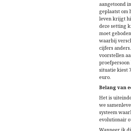
aangetoond in
geplaatst om h
leven krijgt h
deze setting k
moet geboden 
waarbij versc
cijfers ander
voorstellen a
proefpersoon b
situatie kiest
euro.
Belang van 
Het is uitein
we samenleve
systeem waarb
evolutionair 
Wanneer ik dit