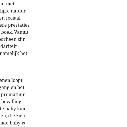
aat met
lijke natuur
en sociaal
ere prestaties
 boek. Vanuit
oorheen zijn
dariteit
 namelijk het
enen loopt.
gang en het
s prematuur
e bevalling
 de baby kan
en, die zich
nde baby is