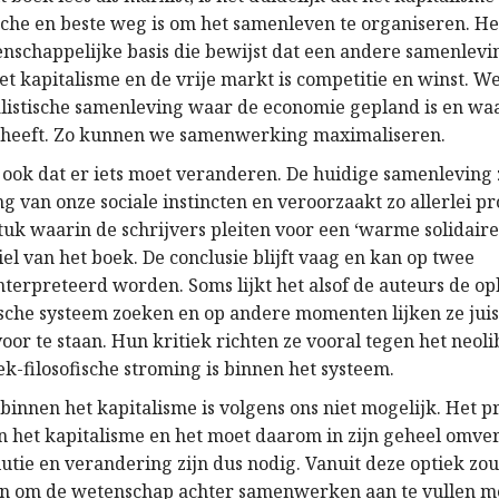
sche en beste weg is om het samenleven te organiseren. H
nschappelijke basis die bewijst dat een andere samenlevin
het kapitalisme en de vrije markt is competitie en winst. 
alistische samenleving waar de economie gepland is en wa
 heeft. Zo kunnen we samenwerking maximaliseren.
t ook dat er iets moet veranderen. De huidige samenleving 
g van onze sociale instincten en veroorzaakt zo allerlei p
stuk waarin de schrijvers pleiten voor een ‘warme solidair
hiel van het boek. De conclusie blijft vaag en kan op twee
terpreteerd worden. Soms lijkt het alsof de auteurs de op
tische systeem zoeken en op andere momenten lijken ze jui
or te staan. Hun kritiek richten ze vooral tegen het neoli
ek-filosofische stroming is binnen het systeem.
binnen het kapitalisme is volgens ons niet mogelijk. Het p
an het kapitalisme en het moet daarom in zijn geheel omv
utie en verandering zijn dus nodig. Vanuit deze optiek zou
ijn om de wetenschap achter samenwerken aan te vullen me