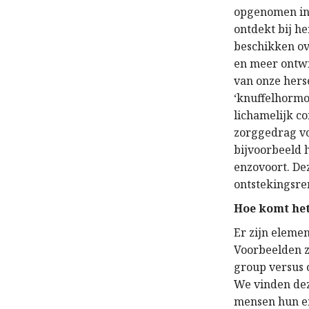
opgenomen in
ontdekt bij h
beschikken ov
en meer ontwi
van onze hers
‘knuffelhormo
lichamelijk c
zorggedrag vo
bijvoorbeeld h
enzovoort. De
ontstekingsr
Hoe komt het
Er zijn eleme
Voorbeelden z
group versus 
We vinden dez
mensen hun em