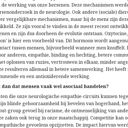
 de werking van onze hersenen. Deze mechanismen werden
ersenonderzoek in de neurologie. Ook andere (sociale) die
er vergelijkbare mechanismen, maar bij de mens zijn deze
kkeld. Ze zijn vooral te vinden in de meest recent ontwik
enen en zijn dus doorheen de evolutie ontstaan. Oxytocine,
on’ is hier een voorbeeld van. Dit hormoon wordt aangema
ontact tussen mensen, bijvoorbeeld wanneer men knuffelt. 
or anderen, empathie, binding en hechting, betere commu
et oplossen van ruzies, vertrouwen in elkaar, minder angst
ze resulteren allemaal in betere samenwerking. Het heeft 
emmende en een antioxiderende werking.
 dan dat mensen vaak wel asociaal handelen?
nten die onze neurologische empathie-circuits kunnen te
ijn blinde gehoorzaamheid bij bevelen van hogerhand, het
out-group gevoel bij racisme, de ontmenselijking van an
e zaken ook terug in onze maatschappij. Competitie kan o
pathische gevoelens opzijzetten. De impact hiervan werd