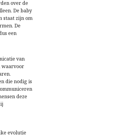
rden over de
lleen. De baby
 staat zijn om
ormen. De
 dus een
icatie van
n waarvoor
aren.
n die nodig is
 communiceren
 mensen deze
ij
ke evolutie