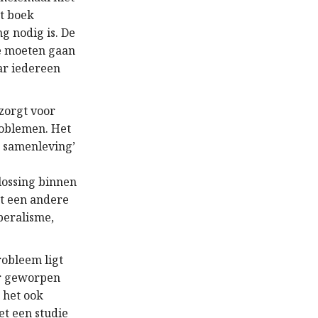
et boek
g nodig is. De
We moeten gaan
ar iedereen
zorgt voor
roblemen. Het
e samenleving’
lossing binnen
st een andere
beralisme,
robleem ligt
er geworpen
 het ook
t een studie