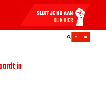
FR
EN
ardt in