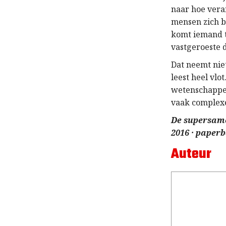
naar hoe vera
mensen zich 
komt iemand t
vastgeroeste
Dat neemt nie
leest heel vlo
wetenschappel
vaak complexe
De supersame
2016 · paperba
Auteur