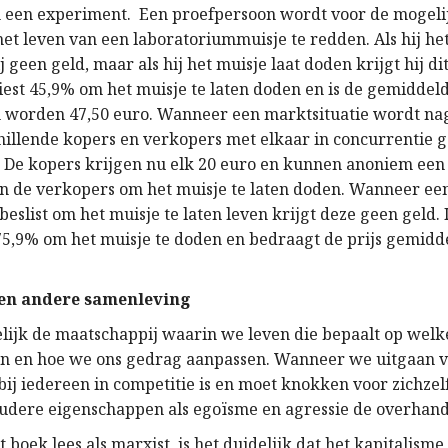
 een experiment. Een proefpersoon wordt voor de mogeli
et leven van een laboratoriummuisje te redden. Als hij het
ij geen geld, maar als hij het muisje laat doden krijgt hij di
iest 45,9% om het muisje te laten doden en is de gemiddeld
worden 47,50 euro. Wanneer een marktsituatie wordt na
hillende kopers en verkopers met elkaar in concurrentie g
s. De kopers krijgen nu elk 20 euro en kunnen anoniem een 
an de verkopers om het muisje te laten doden. Wanneer ee
eslist om het muisje te laten leven krijgt deze geen geld. 
 75,9% om het muisje te doden en bedraagt de prijs gemidde
een andere samenleving
delijk de maatschappij waarin we leven die bepaalt op wel
n en hoe we ons gedrag aanpassen. Wanneer we uitgaan 
ij iedereen in competitie is en moet knokken voor zichzelf
oudere eigenschappen als egoïsme en agressie de overhand
 boek lees als marxist, is het duidelijk dat het kapitalism