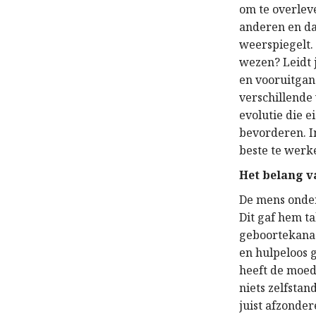
om te overleve
anderen en da
weerspiegelt.
wezen? Leidt j
en vooruitgan
verschillende
evolutie die 
bevorderen. In
beste te werk
Het belang 
De mens onder
Dit gaf hem t
geboortekanaa
en hulpeloos g
heeft de moed
niets zelfstan
juist afzonde