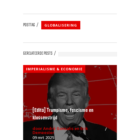
POSTTAG
GLOBALISERING
GERELATEERDE POSTS
IMPERIALISME & ECONOMIE
[Edito] Trumpisme, fascisme en
klassenstrijd
door André Gonsalis en Erik
Demeester
09 mrt 2025