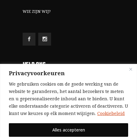
WIE ZIJN WIJ?
HELP ONS
Privacyvoorkeuren
Aangezien we volledig zelf gefinancierd zijn
We gebruiken cookies om de goede werking van de
(zonder subsidies, zonder commerciële
website te garanderen, het aantal bezoekers te meten
en u gepersonaliseerde inhoud aan te bieden. U kunt
advertenties en zonder rijke sponsors), zijn we
elke onderstaande categorie activeren of deactiveren. U
voor de publicatie van ons tijdschrift uitsluitend
kunt uw keuzes op elk moment wijzigen.
Cookiebeleid
afhankelijk van de financiële steun van onze
sympathisanten.
Alles accepteren