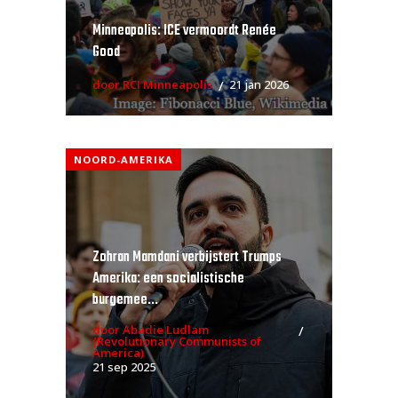
Minneapolis: ICE vermoordt Renée
Good
door RCI Minneapolis
21 jan 2026
NOORD-AMERIKA
Zohran Mamdani verbijstert Trumps
Amerika: een socialistische
burgemee...
door Abadie Ludlam
(Revolutionary Communists of
America)
21 sep 2025