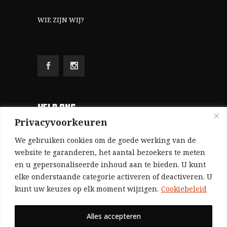
WIE ZIJN WIJ?
HELP ONS
Privacyvoorkeuren
Aangezien we volledig zelf gefinancierd zijn
We gebruiken cookies om de goede werking van de
(zonder subsidies, zonder commerciële
website te garanderen, het aantal bezoekers te meten
en u gepersonaliseerde inhoud aan te bieden. U kunt
advertenties en zonder rijke sponsors), zijn we
elke onderstaande categorie activeren of deactiveren. U
voor de publicatie van ons tijdschrift uitsluitend
kunt uw keuzes op elk moment wijzigen.
Cookiebeleid
afhankelijk van de financiële steun van onze
sympathisanten.
Alles accepteren