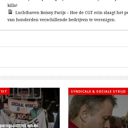
kills!
Luchthaven Roissy Parijs – Hoe de CGT erin slaagt het p
van honderden verschillende bedrijven te verenigen.
TEIT
SYNDICALE & SOCIALE STRIJD
paringspolitiek van de