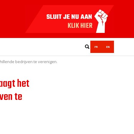
FR
EN
illende bedrijven te verenigen.
aagt het
ven te