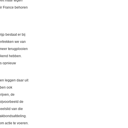
elt maar tegen
Air France behoren
jp bestaat er bij
 vertrekken we van
s meer terugplooien
gekend hebben.
les opnieuw
 en leggen daar uit
bben ook
rijven, de
bijvoorbeeld de
eelslid van die
 vakbondsafdeling.
om actie te voeren.