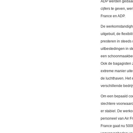
ADP werden gedaan, 
cijfers te geven, 
France en ADP.
De werkomstandighe
uitgebuit, de flexi
presteren in steeds
uitbestedingen in s
een schoonmaakbedri
Ook de bagagisten z
extreme manier uitee
de luchthaven. Het 
verschillende bedri
Om een bepaald con
slechtere voorwaarde
er stabiel. De wer
personeel van Air F
France gaat nu 5000 