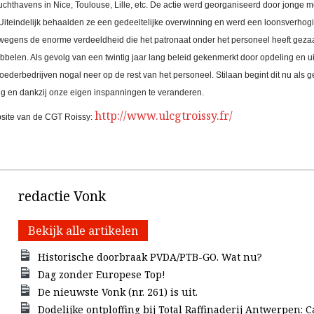
luchthavens in Nice, Toulouse, Lille, etc. De actie werd georganiseerd door jonge
 Uiteindelijk behaalden ze een gedeeltelijke overwinning en werd een loonsverhog
 wegens de enorme verdeeldheid die het patronaat onder het personeel heeft gez
belen. Als gevolg van een twintig jaar lang beleid gekenmerkt door opdeling en uit
ederbedrijven nogal neer op de rest van het personeel. Stilaan begint dit nu als g
ng en dankzij onze eigen inspanningen te veranderen.
http://www.ulcgtroissy.fr/
bsite van de CGT Roissy:
redactie Vonk
Bekijk alle artikelen
Historische doorbraak PVDA/PTB-GO. Wat nu?
Dag zonder Europese Top!
De nieuwste Vonk (nr. 261) is uit.
Dodelijke ontploffing bij Total Raffinaderij Antwerpen: C