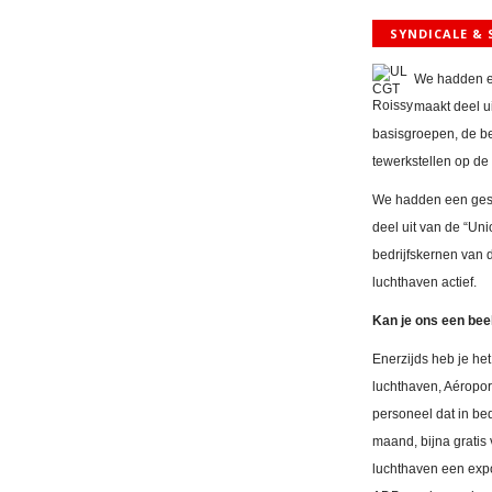
SYNDICALE & 
We hadden ee
maakt deel u
basisgroepen, de be
tewerkstellen op de 
We hadden een gespr
deel uit van de “Un
bedrijfskernen van 
luchthaven actief.
Kan je ons een bee
Enerzijds heb je he
luchthaven, Aéropor
personeel dat in be
maand, bijna gratis 
luchthaven een expon