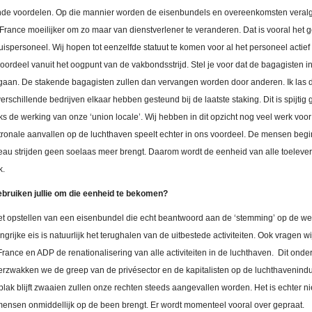
lende voordelen. Op die mannier worden de eisenbundels en overeenkomsten vera
 France moeilijker om zo maar van dienstverlener te veranderen. Dat is vooral het 
ispersoneel. Wij hopen tot eenzelfde statuut te komen voor al het personeel actief 
voordeel vanuit het oogpunt van de vakbondsstrijd. Stel je voor dat de bagagisten i
 gaan. De stakende bagagisten zullen dan vervangen worden door anderen. Ik las d
rschillende bedrijven elkaar hebben gesteund bij de laatste staking. Dit is spijtig
ks de werking van onze ‘union locale’. Wij hebben in dit opzicht nog veel werk voo
patronale aanvallen op de luchthaven speelt echter in ons voordeel. De mensen begi
veau strijden geen soelaas meer brengt. Daarom wordt de eenheid van alle toeleve
k.
ruiken jullie om die eenheid te bekomen?
 opstellen van een eisenbundel die echt beantwoord aan de ‘stemming’ op de werk
ngrijke eis is natuurlijk het terughalen van de uitbestede activiteiten. Ook vragen 
rance en ADP de renationalisering van alle activiteiten in de luchthaven. Dit onder
verzwakken we de greep van de privésector en de kapitalisten op de luchthavenindu
e plak blijft zwaaien zullen onze rechten steeds aangevallen worden. Het is echter 
 mensen onmiddellijk op de been brengt. Er wordt momenteel vooral over gepraat.