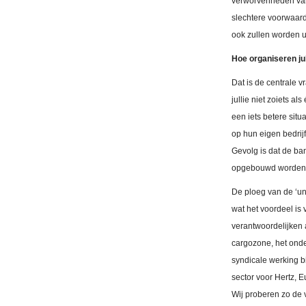
verworvenheden van
slechtere voorwaard
ook zullen worden ui
Hoe organiseren ju
Dat is de centrale v
jullie niet zoiets a
een iets betere situ
op hun eigen bedrij
Gevolg is dat de ban
opgebouwd worden
De ploeg van de ‘un
wat het voordeel is
verantwoordelijken 
cargozone, het onde
syndicale werking b
sector voor Hertz, E
Wij proberen zo de 