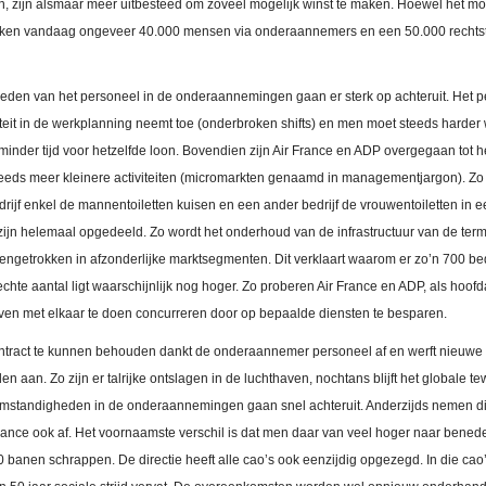
zijn alsmaar meer uitbesteed om zoveel mogelijk winst te maken. Hoewel het moei
werken vandaag ongeveer 40.000 mensen via onderaannemers en een 50.000 rechtst
den van het personeel in de onderaannemingen gaan er sterk op achteruit. Het p
biliteit in de werkplanning neemt toe (onderbroken shifts) en men moet steeds harde
 minder tijd voor hetzelfde loon. Bovendien zijn Air France en ADP overgegaan tot 
teeds meer kleinere activiteiten (micromarkten genaamd in managementjargon). Zo 
jf enkel de mannentoiletten kuisen en een ander bedrijf de vrouwentoiletten in ee
ijn helemaal opgedeeld. Zo wordt het onderhoud van de infrastructuur van de ter
ngetrokken in afzonderlijke marktsegmenten. Dit verklaart waarom er zo’n 700 bedri
echte aantal ligt waarschijnlijk nog hoger. Zo proberen Air France en ADP, als hoo
jven met elkaar te doen concurreren door op bepaalde diensten te besparen.
tract te kunnen behouden dankt de onderaannemer personeel af en werft nieuw
n aan. Zo zijn er talrijke ontslagen in de luchthaven, nochtans blijft het globale t
komstandigheden in de onderaannemingen gaan snel achteruit. Anderzijds nemen di
rance ook af. Het voornaamste verschil is dat men daar van veel hoger naar beneden
banen schrappen. De directie heeft alle cao’s ook eenzijdig opgezegd. In die cao’s