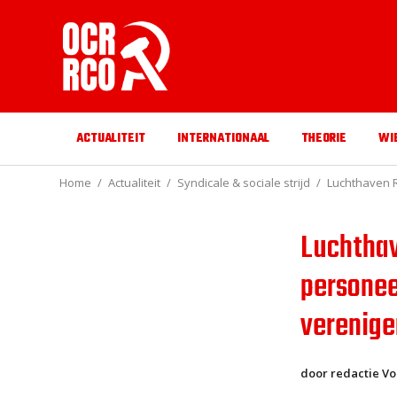
ACTUALITEIT
INTERNATIONAAL
THEORIE
WI
Home
Actualiteit
Syndicale & sociale strijd
Luchthaven R
Luchthav
personee
verenige
door redactie V