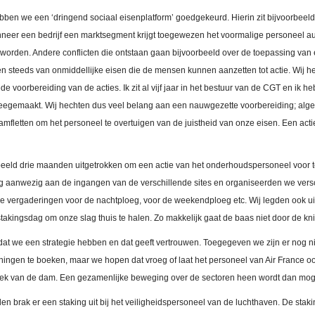
ben we een ‘dringend sociaal eisenplatform’ goedgekeurd. Hierin zit bijvoorbeeld
nneer een bedrijf een marktsegment krijgt toegewezen het voormalige personeel 
worden. Andere conflicten die ontstaan gaan bijvoorbeeld over de toepassing van
ken steeds van onmiddellijke eisen die de mensen kunnen aanzetten tot actie. Wij h
 voorbereiding van de acties. Ik zit al vijf jaar in het bestuur van de CGT en ik h
eegemaakt. Wij hechten dus veel belang aan een nauwgezette voorbereiding; al
mfletten om het personeel te overtuigen van de juistheid van onze eisen. Een acti
eeld drie maanden uitgetrokken om een actie van het onderhoudspersoneel voor t
g aanwezig aan de ingangen van de verschillende sites en organiseerden we vers
vergaderingen voor de nachtploeg, voor de weekendploeg etc. Wij legden ook uit
stakingsdag om onze slag thuis te halen. Zo makkelijk gaat de baas niet door de kn
t we een strategie hebben en dat geeft vertrouwen. Toegegeven we zijn er nog n
ningen te boeken, maar we hopen dat vroeg of laat het personeel van Air France ook
hek van de dam. Een gezamenlijke beweging over de sectoren heen wordt dan mog
en brak er een staking uit bij het veiligheidspersoneel van de luchthaven. De staki