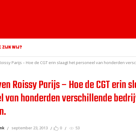
E ZIJN WIJ?
oissy Parijs – Hoe de CGT erin slaagt het personeel van honderden versch
en Roissy Parijs – Hoe de CGT erin sl
l van honderden verschillende bedrij
n.
onk
september 23, 2013
0
53