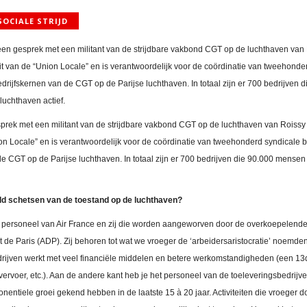
SOCIALE STRIJD
n gesprek met een militant van de strijdbare vakbond CGT op de luchthaven van Ro
it van de “Union Locale” en is verantwoordelijk voor de coördinatie van tweehonde
drijfskernen van de CGT op de Parijse luchthaven. In totaal zijn er 700 bedrijven
luchthaven actief.
ek met een militant van de strijdbare vakbond CGT op de luchthaven van Roissy (
ion Locale” en is verantwoordelijk voor de coördinatie van tweehonderd syndicale 
de CGT op de Parijse luchthaven. In totaal zijn er 700 bedrijven die 90.000 mensen
ld schetsen van de toestand op de luchthaven?
t personeel van Air France en zij die worden aangeworven door de overkoepelende
t de Paris (ADP). Zij behoren tot wat we vroeger de ‘arbeidersaristocratie’ noemde
drijven werkt met veel financiële middelen en betere werkomstandigheden (een 1
vervoer, etc.). Aan de andere kant heb je het personeel van de toeleveringsbedrijv
entiele groei gekend hebben in de laatste 15 à 20 jaar. Activiteiten die vroeger do