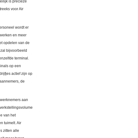
lijk is precieze
reeks voor Air
ersoneel wordt er
r werken en meer
het opdelen van de
zal bijvoorbeeld
nzelfde terminal.
minals op een
jfjes actief zijn op
fdaannemers, de
e werknemers aan
ewerkstellingsvolume
e van het
 tuimelt. Air
 zitten alle