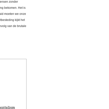
 mensen zonder
ing bekomen. Het is
aaid moeten we onze
besteding kijkt het
evolg van de brutale
apitalism