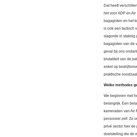
Dat heeft verschil
het voor ADP en Air
bagagisten en het ku
is ook een tactisch 
slagorde in staking
bagagisten van de ve
geval bij ons ondan
brutaliteit van de 
enkel op bedrijfsni
praktische noodzaa
Welke methodes geb
We beginnen met het
belangrijk. Een bela
kameraden van Air F
personeel zelf. Zo 
privé sector hier d
doelstelling die de