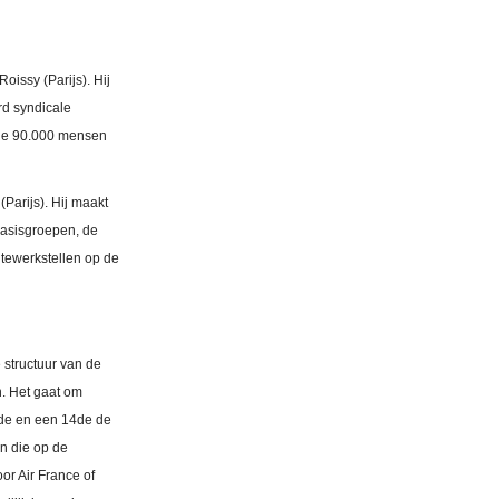
issy (Parijs). Hij
rd syndicale
 die 90.000 mensen
Parijs). Hij maakt
basisgroepen, de
 tewerkstellen op de
 structuur van de
n. Het gaat om
3de en een 14de de
en die op de
or Air France of