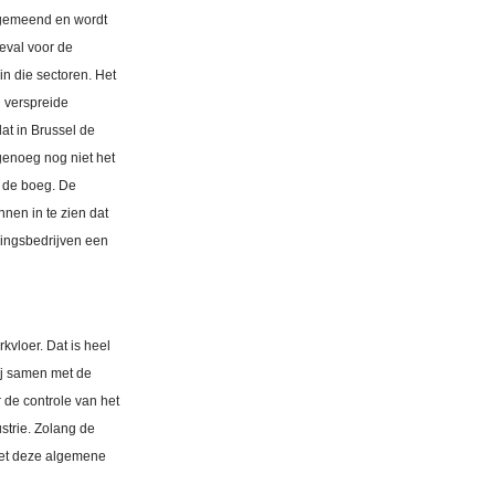
lgemeend en wordt
geval voor de
in die sectoren. Het
n verspreide
at in Brussel de
 genoeg nog niet het
r de boeg. De
nnen in te zien dat
ringsbedrijven een
vloer. Dat is heel
wij samen met de
 de controle van het
strie. Zolang de
niet deze algemene