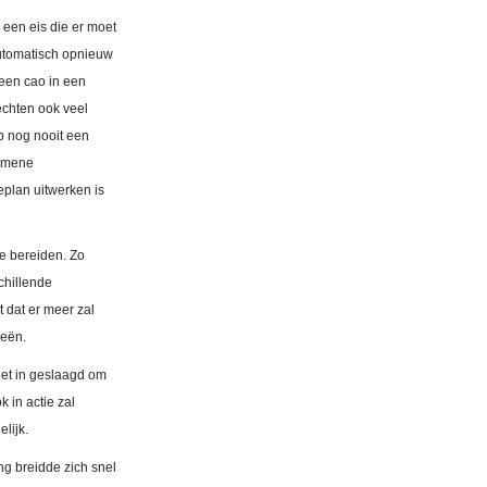
 een eis die er moet
automatisch opnieuw
 een cao in een
echten ook veel
eb nog nooit een
gemene
eplan uitwerken is
e bereiden. Zo
chillende
 dat er meer zal
ieën.
iet in geslaagd om
 in actie zal
elijk.
ng breidde zich snel