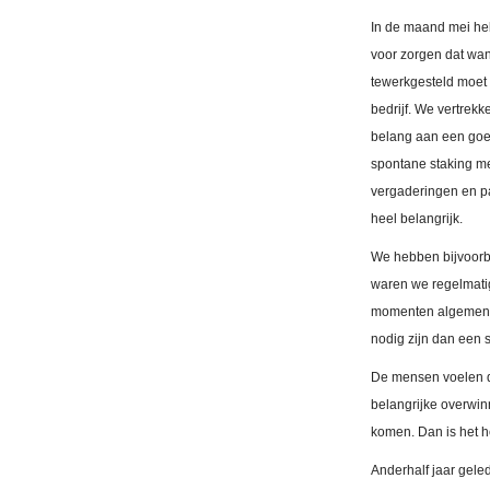
In de maand mei heb
voor zorgen dat wa
tewerkgesteld moet 
bedrijf. We vertrek
belang aan een goede
spontane staking m
vergaderingen en pa
heel belangrijk.
We hebben bijvoorb
waren we regelmati
momenten algemene 
nodig zijn dan een 
De mensen voelen da
belangrijke overwin
komen. Dan is het 
Anderhalf jaar geled