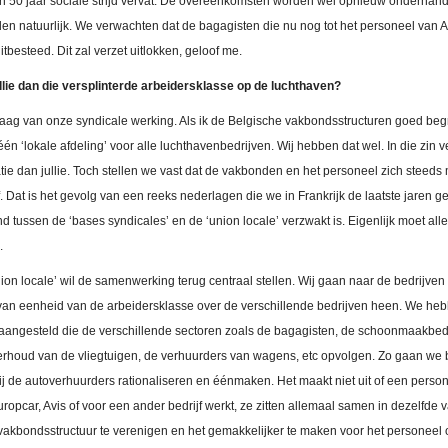
 50 jaar sociale strijd vervat. De overeenkomsten worden wel opnieuw onderhand
en natuurlijk. We verwachten dat de bagagisten die nu nog tot het personeel van 
tbesteed. Dit zal verzet uitlokken, geloof me.
llie dan die versplinterde arbeidersklasse op de luchthaven?
raag van onze syndicale werking. Als ik de Belgische vakbondsstructuren goed begri
ls één ‘lokale afdeling’ voor alle luchthavenbedrijven. Wij hebben dat wel. In die zin
atie dan jullie. Toch stellen we vast dat de vakbonden en het personeel zich steed
f. Dat is het gevolg van een reeks nederlagen die we in Frankrijk de laatste jaren 
d tussen de ‘bases syndicales’ en de ‘union locale’ verzwakt is. Eigenlijk moet al
.
ion locale’ wil de samenwerking terug centraal stellen. Wij gaan naar de bedrijven
 van eenheid van de arbeidersklasse over de verschillende bedrijven heen. We he
aangesteld die de verschillende sectoren zoals de bagagisten, de schoonmaakbed
rhoud van de vliegtuigen, de verhuurders van wagens, etc opvolgen. Zo gaan we 
ij de autoverhuurders rationaliseren en éénmaken. Het maakt niet uit of een person
uropcar, Avis of voor een ander bedrijf werkt, ze zitten allemaal samen in dezelfde
vakbondsstructuur te verenigen en het gemakkelijker te maken voor het personeel 