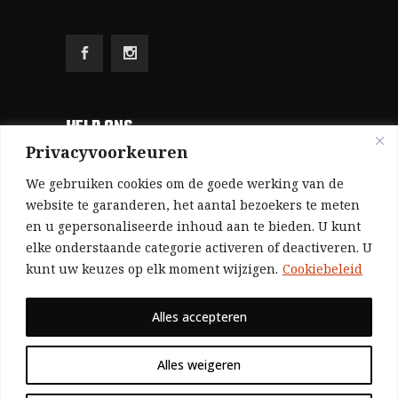
HELP ONS
Privacyvoorkeuren
Aangezien we volledig zelf gefinancierd zijn
We gebruiken cookies om de goede werking van de
(zonder subsidies, zonder commerciële
website te garanderen, het aantal bezoekers te meten
en u gepersonaliseerde inhoud aan te bieden. U kunt
advertenties en zonder rijke sponsors), zijn we
elke onderstaande categorie activeren of deactiveren. U
voor de publicatie van ons tijdschrift uitsluitend
kunt uw keuzes op elk moment wijzigen.
Cookiebeleid
afhankelijk van de financiële steun van onze
sympathisanten.
Alles accepteren
Bij voorbaat dank voor uw solidariteit.
Alles weigeren