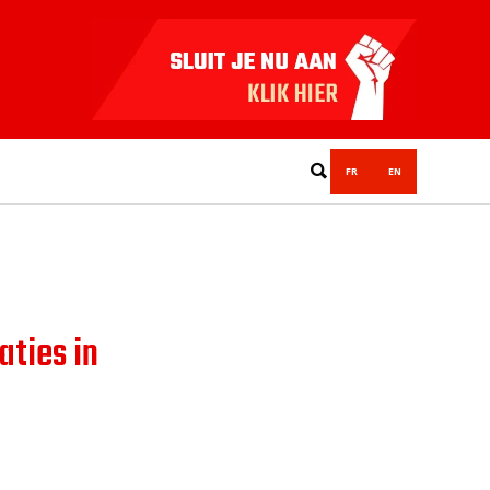
FR
EN
e
ties in