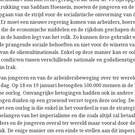
rukking van Saddam Hoessein, moeten de jongeren en de
pgaan van de strijd voor de socialistische omvorming van 
 Er moet een nieuwe regering komen van arbeiders, boer
die de economische middelen en de rijkdom geschapen d
f in de handen legt van het volk. Zo kunnen deze gebruikt
de prangende sociale behoeften en niet voor de winsten v
van de oliemultinationals. Enkel op deze manier kan er oo
conflicten tussen verschillende nationale en godsdienstig
n Irak.
 van jongeren en van de arbeidersbeweging over ter were
 dag. Op 18 en 19 januari betoogden 500.000 mensen in de
che oorlog. Omvangrijke betogingen hadden ook in andere 
ingen duiden op een groeiend verzet tegen deze oorlog. D
et een oorlog is die enkel in het voordeel is van de strateg
elangen van het imperialisme en die zoals altijd zal beta
ders en de jongeren overal ter wereld maar vooral door d
ak. De enige manier om een einde te stellen aan dit imperi