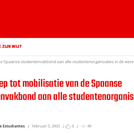
E ZIJN WIJ?
 de Spaanse studentenvakbond aan alle studentenorganisaties in de wer
ep tot mobilisatie van de Spaanse
nvakbond aan alle studentenorganisa
e Estudiantes
februari 5, 2003
0
49