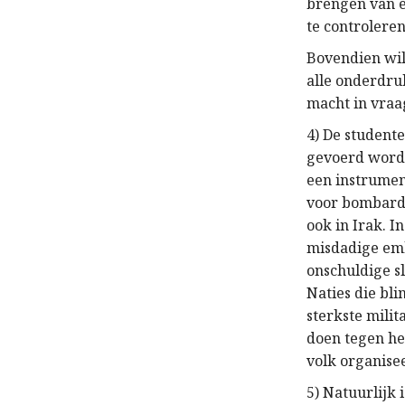
brengen van e
te controleren
Bovendien wi
alle onderdru
macht in vraa
4) De student
gevoerd wordt
een instrument
voor bombarde
ook in Irak. 
misdadige emb
onschuldige sl
Naties die bli
sterkste milit
doen tegen het
volk organise
5) Natuurlijk