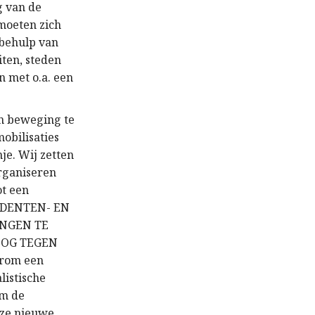
g van de
moeten zich
 behulp van
iten, steden
 met o.a. een
n beweging te
obilisaties
je. Wij zetten
organiseren
ot een
TUDENTEN- EN
NGEN TE
LOG TEGEN
arom een
listische
om de
eze nieuwe