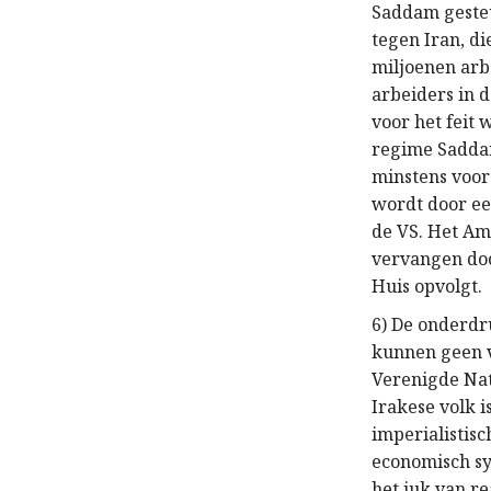
Saddam gesteu
tegen Iran, di
miljoenen arb
arbeiders in d
voor het feit
regime Saddam
minstens voor
wordt door ee
de VS. Het Am
vervangen doo
Huis opvolgt.
6) De onderdr
kunnen geen 
Verenigde Nat
Irakese volk i
imperialistis
economisch sy
het juk van r