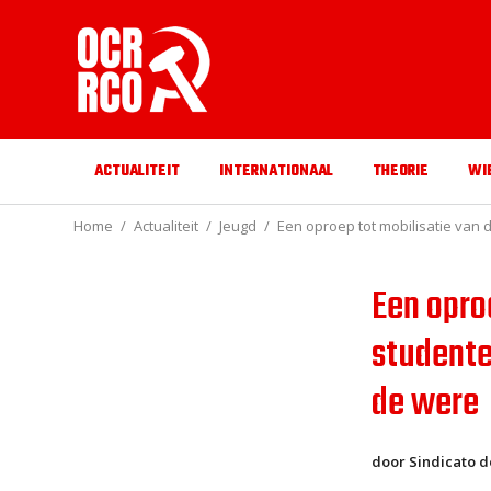
ACTUALITEIT
INTERNATIONAAL
THEORIE
WI
Home
Actualiteit
Jeugd
Een oproep tot mobilisatie van
Een opro
studente
de were
door Sindicato d