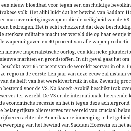
een nieuw bloedbad voor tegen een onschuldige bevolking
 Irakese volk. Het alibi luidt dat het bewind van Saddam H
er massavernietigingswapens die de veiligheid van de VS 
den bedreigen. Het is echt schokkend dat deze beschuldig
 sterkste militaire macht ter wereld die op haar eentje i
lle wapenuitgaven en 40 procent van alle wapenproductie.
en nieuwe imperialistische oorlog, een klassieke plundert
nieuwe markten en grondstoffen. In dit geval gaat het om 
 beschikt over 65 procent van de wereldreserves in olie. 
ze regio in de eerste tien jaar van deze eeuw zal instaan v
van de helft van het wereldverbruik in olie. Zeventig pro
jn bestemd voor de VS. Na Saoedi-Arabië beschikt Irak ove
eserves ter wereld. De VS en de internationale heersende k
de economische recessie en het is tegen deze achtergrond 
e belangrijkste oliereserves ter wereld van cruciaal bela
 drijfveren achter de Amerikaanse inmenging in het gebied
verwerping van het bewind van Saddam Hoessein en het a