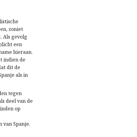
istische
den, zoniet
. Als gevolg
licht een
lname hieraan.
t indien de
at dit de
Spanje als in
iden tegen
ls deel van de
vinden op
n van Spanje.