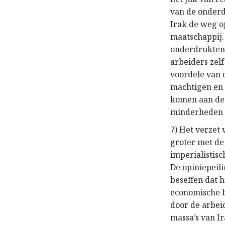
van de onderd
Irak de weg o
maatschappij.
onderdrukten 
arbeiders zel
voordele van 
machtigen en 
komen aan de 
minderheden i
7) Het verzet
groter met de
imperialistis
De opiniepeil
beseffen dat h
economische b
door de arbei
massa’s van Ir