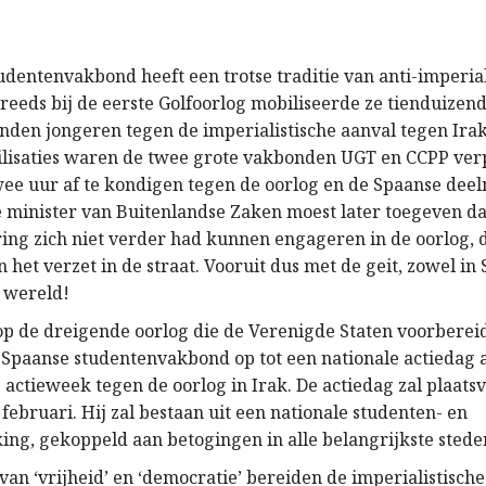
udentenvakbond heeft een trotse traditie van anti-imperial
1 reeds bij de eerste Golfoorlog mobiliseerde ze tienduizen
den jongeren tegen de imperialistische aanval tegen Irak
lisaties waren de twee grote vakbonden UGT en CCPP verp
wee uur af te kondigen tegen de oorlog en de Spaanse dee
 minister van Buitenlandse Zaken moest later toegeven da
ing zich niet verder had kunnen engageren in de oorlog, d
 het verzet in de straat. Vooruit dus met de geit, zowel in 
e wereld!
e op de dreigende oorlog die de Verenigde Staten voorbere
e Spaanse studentenvakbond op tot een nationale actiedag a
 actieweek tegen de oorlog in Irak. De actiedag zal plaats
ebruari. Hij zal bestaan uit een nationale studenten- en
king, gekoppeld aan betogingen in alle belangrijkste stede
van ‘vrijheid’ en ‘democratie’ bereiden de imperialistische