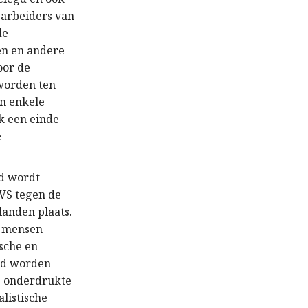
 arbeiders van
de
en en andere
oor de
 worden ten
an enkele
k een einde
e
ld wordt
 VS tegen de
landen plaats.
e mensen
ische en
ald worden
e onderdrukte
alistische