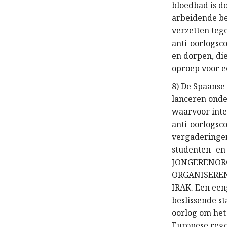
bloedbad is d
arbeidende be
verzetten teg
anti-oorlogsco
en dorpen, di
oproep voor e
8) De Spaans
lanceren onde
waarvoor inte
anti-oorlogsco
vergaderingen
studenten- e
JONGERENOR
ORGANISEREN
IRAK. Een een
beslissende s
oorlog om het
Europese rege