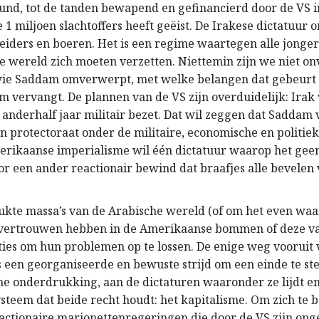
nd, tot de tanden bewapend en gefinancierd door de VS i
e 1 miljoen slachtoffers heeft geëist. De Irakese dictatuur
eiders en boeren. Het is een regime waartegen alle jonge
e wereld zich moeten verzetten. Niettemin zijn we niet on
 wie Saddam omverwerpt, met welke belangen dat gebeurt
 vervangt. De plannen van de VS zijn overduidelijk: Irak
 anderhalf jaar militair bezet. Dat wil zeggen dat Saddam
n protectoraat onder de militaire, economische en politie
erikaanse imperialisme wil één dictatuur waarop het geen
r een ander reactionair bewind dat braafjes alle bevelen 
ukte massa’s van de Arabische wereld (of om het even waa
vertrouwen hebben in de Amerikaanse bommen of deze v
ies om hun problemen op te lossen. De enige weg vooruit 
s een georganiseerde en bewuste strijd om een einde te st
che onderdrukking, aan de dictaturen waaronder ze lijdt e
steem dat beide recht houdt: het kapitalisme. Om zich te 
eactionaire marionettenregeringen die door de VS zijn opg