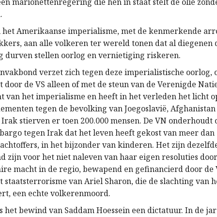
en marionettenregering die hen in staat stelt de olie zon
.
l het Amerikaanse imperialisme, met de kenmerkende arr
kkers, aan alle volkeren ter wereld tonen dat al diegenen 
g durven stellen oorlog en vernietiging riskeren.
envakbond verzet zich tegen deze imperialistische oorlog, 
 door de VS alleen of met de steun van de Verenigde Natie
 van het imperialisme en heeft in het verleden het licht 
menten tegen de bevolking van Joegoslavië, Afghanistan 
In Irak stierven er toen 200.000 mensen. De VN onderhoudt 
argo tegen Irak dat het leven heeft gekost van meer dan 
achtoffers, in het bijzonder van kinderen. Het zijn dezelf
nd zijn voor het niet naleven van haar eigen resoluties door
aire macht in de regio, bewapend en gefinancierd door de 
 staatsterrorisme van Ariel Sharon, die de slachting van h
ert, een echte volkerenmoord.
 is het bewind van Saddam Hoessein een dictatuur. In de ja