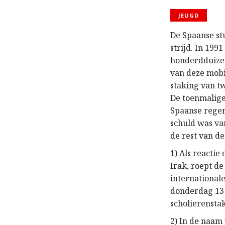
JEUGD
De Spaanse st
strijd. In 199
honderdduizen
van deze mobi
staking van t
De toenmalige
Spaanse reger
schuld was van
de rest van d
1) Als reacti
Irak, roept d
internationale
donderdag 13 f
scholierensta
2) In de naam 