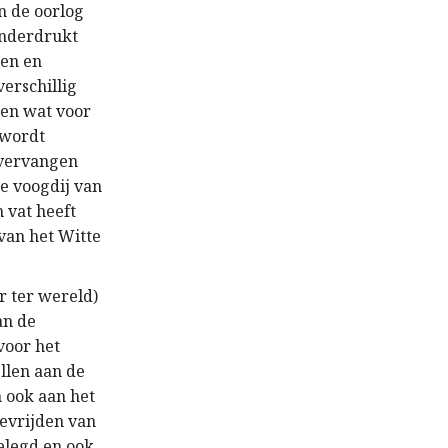
n de oorlog
 onderdrukt
ren en
verschillig
 en wat voor
 wordt
 vervangen
ke voogdij van
 vat heeft
van het Witte
r ter wereld)
an de
voor het
ellen aan de
n ook aan het
bevrijden van
elegd en ook