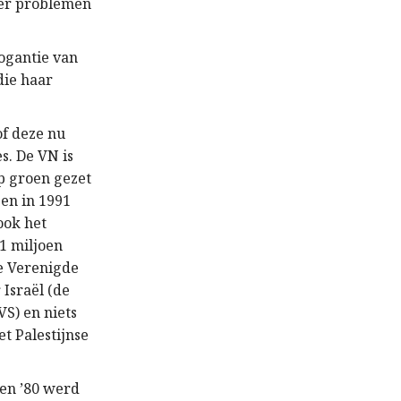
der problemen
ogantie van
die haar
of deze nu
s. De VN is
op groen gezet
en in 1991
ook het
1 miljoen
de Verenigde
 Israël (de
VS) en niets
et Palestijnse
ren ’80 werd