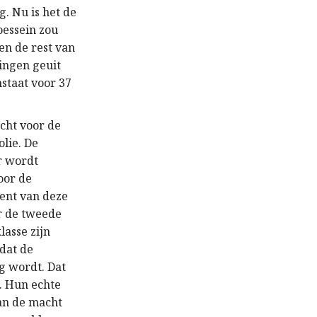
. Nu is het de
oessein zou
en de rest van
ingen geuit
nstaat voor 37
ocht voor de
olie. De
Er wordt
oor de
cent van deze
r de tweede
lasse zijn
dat de
ng wordt. Dat
. Hun echte
an de macht