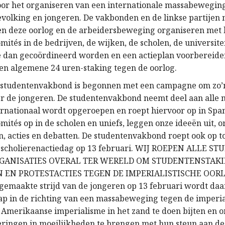
oor het organiseren van een internationale massabewegin
volking en jongeren. De vakbonden en de linkse partijen 
en deze oorlog en de arbeidersbeweging organiseren met
mités in de bedrijven, de wijken, de scholen, de universite
e dan gecoördineerd worden en een actieplan voorbereiden
en algemene 24 uren-staking tegen de oorlog.
e studentenvakbond is begonnen met een campagne om zo’
r de jongeren. De studentenvakbond neemt deel aan alle m
rnationaal wordt opgeroepen en roept hiervoor op in Span
mités op in de scholen en uniefs, leggen onze ideeën uit, 
, acties en debatten. De studentenvakbond roept ook op t
n scholierenactiedag op 13 februari. WIJ ROEPEN ALLE S
GANISATIES OVERAL TER WERELD OM STUDENTENSTAKI
 EN PROTESTACTIES TEGEN DE IMPERIALISTISCHE OOR
gemaakte strijd van de jongeren op 13 februari wordt da
tap in de richting van een massabeweging tegen de imperia
 Amerikaanse imperialisme in het zand te doen bijten en 
ringen in moeilijkheden te brengen met hun steun aan d