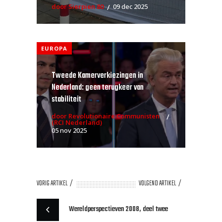
door Sierpien 80
09 dec 2025
EUROPA
Tweede Kamerverkiezingen in
Nederland: geen terugkeer van
stabiliteit
door Revolutionaire Communisten
(RCI Nederland)
05 nov 2025
VORIG ARTIKEL
VOLGEND ARTIKEL
Wereldperspectieven 2008, deel twee