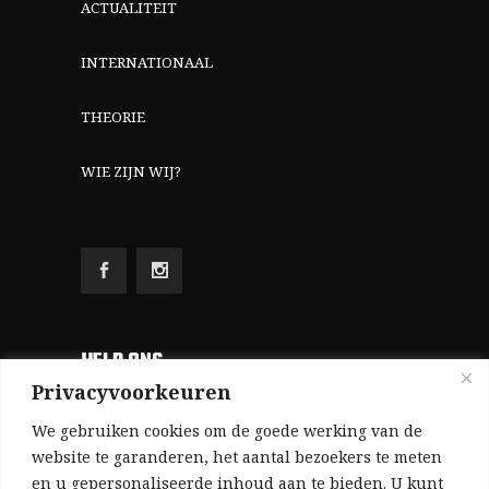
ACTUALITEIT
INTERNATIONAAL
THEORIE
WIE ZIJN WIJ?
HELP ONS
Privacyvoorkeuren
Aangezien we volledig zelf gefinancierd zijn
We gebruiken cookies om de goede werking van de
(zonder subsidies, zonder commerciële
website te garanderen, het aantal bezoekers te meten
en u gepersonaliseerde inhoud aan te bieden. U kunt
advertenties en zonder rijke sponsors), zijn we