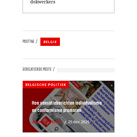
dokwerkers
POSTTAG
BELGIE
GERELATEERDE POSTS
BELGISCHE POLITIEK
Hoe sensatieberichten individualisme
en conformisme promoten
door Filip Staes
25 dec 2025