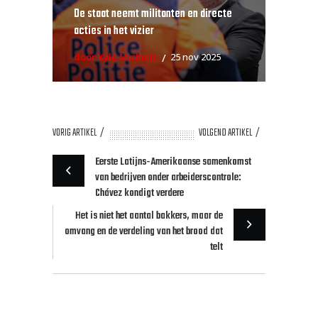
De staat neemt militanten en directe
acties in het vizier
door Kyle Michiels
25 nov 2025
VORIG ARTIKEL
VOLGEND ARTIKEL
Eerste Latijns-Amerikaanse samenkomst
van bedrijven onder arbeiderscontrole:
Chávez kondigt verdere
Het is niet het aantal bakkers, maar de
omvang en de verdeling van het brood dat
telt