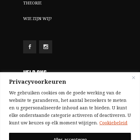
THEORIE
WIE ZIJN WIJ?
HELP ONS
Privacyvoorkeuren
Aangezien we volledig zelf gefinancierd zijn
We gebruiken cookies om de goede werking van de
(zonder subsidies, zonder commerciële
website te garanderen, het aantal bezoekers te meten
en u gepersonaliseerde inhoud aan te bieden. U kunt
advertenties en zonder rijke sponsors), zijn we
elke onderstaande categorie activeren of deactiveren. U
voor de publicatie van ons tijdschrift uitsluitend
kunt uw keuzes op elk moment wijzigen.
Cookiebeleid
afhankelijk van de financiële steun van onze
sympathisanten.
Alles accepteren