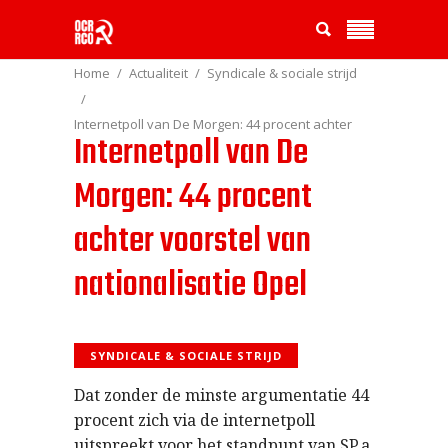
Home
Actualiteit
Syndicale & sociale strijd
Internetpoll van De Morgen: 44 procent achter
Internetpoll van De
voorstel van nationalisatie Opel
Morgen: 44 procent
achter voorstel van
nationalisatie Opel
SYNDICALE & SOCIALE STRIJD
Dat zonder de minste argumentatie 44
procent zich via de internetpoll
uitspreekt voor het standpunt van SP.a