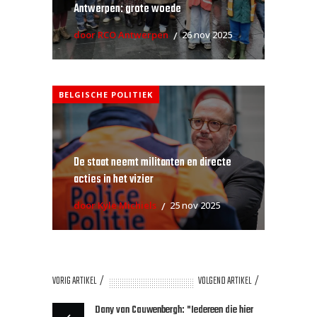
Antwerpen: grote woede
door RCO Antwerpen
26 nov 2025
BELGISCHE POLITIEK
De staat neemt militanten en directe
acties in het vizier
door Kyle Michiels
25 nov 2025
VORIG ARTIKEL
VOLGEND ARTIKEL
Dany van Cauwenbergh: "Iedereen die hier