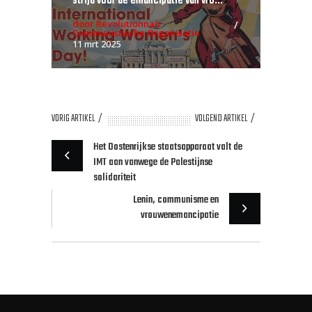
strijd voor de emancipatie van vro...
door Revolutionnair
Communistische Organisatie
11 mrt 2025
VORIG ARTIKEL
VOLGEND ARTIKEL
Het Oostenrijkse staatsapparaat valt de
IMT aan vanwege de Palestijnse
solidariteit
Lenin, communisme en
vrouwenemancipatie