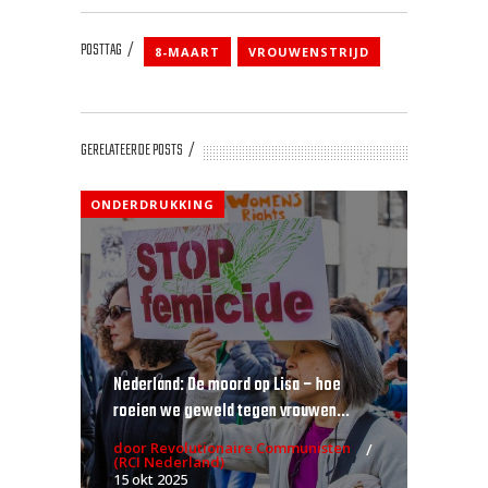
POSTTAG
8-MAART
VROUWENSTRIJD
GERELATEERDE POSTS
ONDERDRUKKING
Nederland: De moord op Lisa – hoe
roeien we geweld tegen vrouwen...
door Revolutionaire Communisten
(RCI Nederland)
15 okt 2025