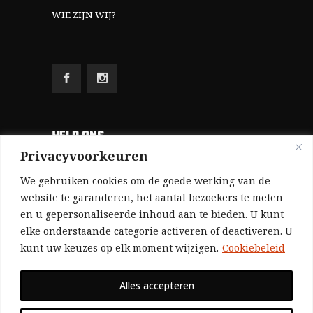
WIE ZIJN WIJ?
HELP ONS
Privacyvoorkeuren
Aangezien we volledig zelf gefinancierd zijn
We gebruiken cookies om de goede werking van de
(zonder subsidies, zonder commerciële
website te garanderen, het aantal bezoekers te meten
en u gepersonaliseerde inhoud aan te bieden. U kunt
advertenties en zonder rijke sponsors), zijn we
elke onderstaande categorie activeren of deactiveren. U
voor de publicatie van ons tijdschrift uitsluitend
kunt uw keuzes op elk moment wijzigen.
Cookiebeleid
afhankelijk van de financiële steun van onze
sympathisanten.
Alles accepteren
Bij voorbaat dank voor uw solidariteit.