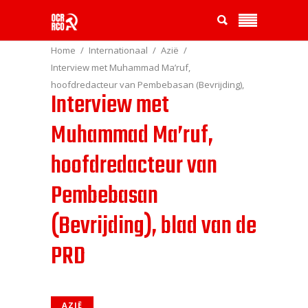
Home
Internationaal
Azië
Interview met Muhammad Ma’ruf,
hoofdredacteur van Pembebasan (Bevrijding),
Interview met
blad van de PRD
Muhammad Ma’ruf,
hoofdredacteur van
Pembebasan
(Bevrijding), blad van de
PRD
AZIË