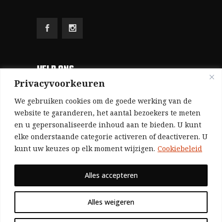
HELP ONS
Privacyvoorkeuren
Aangezien we volledig zelf gefinancierd zijn
We gebruiken cookies om de goede werking van de
(zonder subsidies, zonder commerciële
website te garanderen, het aantal bezoekers te meten
en u gepersonaliseerde inhoud aan te bieden. U kunt
advertenties en zonder rijke sponsors), zijn we
elke onderstaande categorie activeren of deactiveren. U
voor de publicatie van ons tijdschrift uitsluitend
kunt uw keuzes op elk moment wijzigen.
Cookiebeleid
afhankelijk van de financiële steun van onze
sympathisanten.
Alles accepteren
Bij voorbaat dank voor uw solidariteit.
Alles weigeren