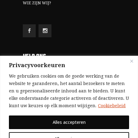
WIE ZIJN WIJ?
HELP ONS
Privacyvoorkeuren
Aangezien we volledig zelf gefinancierd zijn
We gebruiken cookies om de goede werking van de
(zonder subsidies, zonder commerciële
website te garanderen, het aantal bezoekers te meten
en u gepersonaliseerde inhoud aan te bieden. U kunt
advertenties en zonder rijke sponsors), zijn we
elke onderstaande categorie activeren of deactiveren. U
voor de publicatie van ons tijdschrift uitsluitend
kunt uw keuzes op elk moment wijzigen.
Cookiebeleid
afhankelijk van de financiële steun van onze
sympathisanten.
Alles accepteren
Bij voorbaat dank voor uw solidariteit.