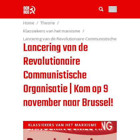
Home
Theorie
Klassiekers van het marxisme
Lancering van de Revolutionaire Communistische
Lancering van de
Organisatie | Kom op 9 november naar Brussel!
Revolutionaire
Communistische
Organisatie | Kom op 9
november naar Brussel!
KLASSIEKERS VAN HET MARXISME