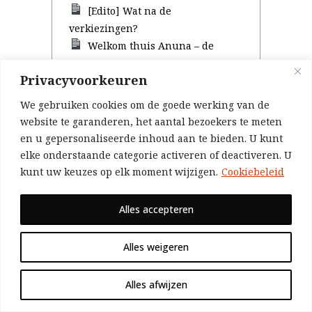
[Edito] Wat na de
verkiezingen?
Welkom thuis Anuna – de
bewustwording van een
Privacyvoorkeuren
revolutionair
[Edito] Economische
We gebruiken cookies om de goede werking van de
onzekerheid, imperialisme en
website te garanderen, het aantal bezoekers te meten
oorlog
en u gepersonaliseerde inhoud aan te bieden. U kunt
elke onderstaande categorie activeren of deactiveren. U
kunt uw keuzes op elk moment wijzigen.
Cookiebeleid
Alles accepteren
POSTTAG
MARXISME
NATIONALE-KWESTIE
Alles weigeren
Alles afwijzen
GERELATEERDE POSTS