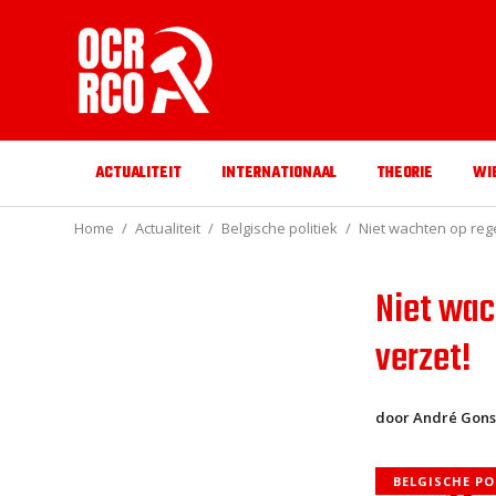
ACTUALITEIT
INTERNATIONAAL
THEORIE
WI
Home
Actualiteit
Belgische politiek
Niet wachten op reg
Niet wac
verzet!
door André Gons
BELGISCHE PO