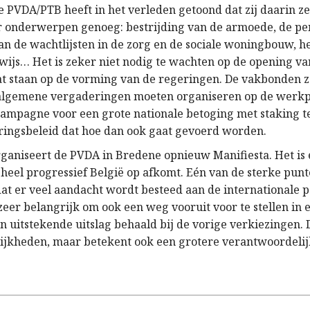
 PVDA/PTB heeft in het verleden getoond dat zij daarin 
 er onderwerpen genoeg: bestrijding van de armoede, de pe
 de wachtlijsten in de zorg en de sociale woningbouw, 
wijs… Het is zeker niet nodig te wachten op de opening va
at staan op de vorming van de regeringen. De vakbonden 
algemene vergaderingen moeten organiseren op de werkpl
campagne voor een grote nationale betoging met staking t
ringsbeleid dat hoe dan ook gaat gevoerd worden.
rganiseert de PVDA in Bredene opnieuw Manifiesta. Het is
r heel progressief België op afkomt. Eén van de sterke pun
dat er veel aandacht wordt besteed aan de internationale p
t zeer belangrijk om ook een weg vooruit voor te stellen in 
n uitstekende uitslag behaald bij de vorige verkiezingen. 
jkheden, maar betekent ook een grotere verantwoordelij