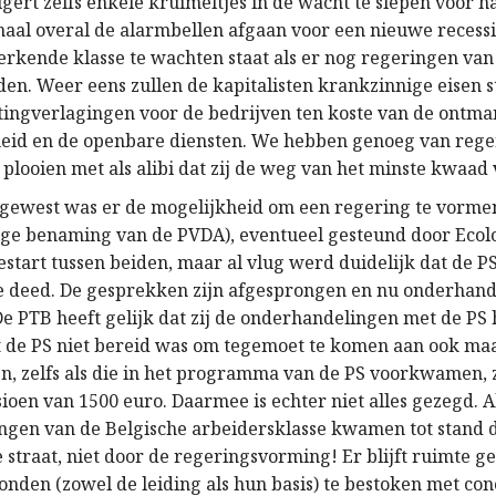
gert zelfs enkele kruimeltjes in de wacht te slepen voor h
aal overal de alarmbellen afgaan voor een nieuwe recessie 
erkende klasse te wachten staat als er nog regeringen van 
n. Weer eens zullen de kapitalisten krankzinnige eisen st
tingverlagingen voor de bedrijven ten koste van de ontma
heid en de openbare diensten. We hebben genoeg van rege
 plooien met als alibi dat zij de weg van het minste kwaad 
 gewest was er de mogelijkheid om een regering te vorme
ige benaming van de PVDA), eventueel gesteund door Ecol
start tussen beiden, maar al vlug werd duidelijk dat de PS
e deed. De gesprekken zijn afgesprongen en nu onderhand
De PTB heeft gelijk dat zij de onderhandelingen met de PS 
t de PS niet bereid was om tegemoet te komen aan ook ma
en, zelfs als die in het programma van de PS voorkwamen, 
en van 1500 euro. Daarmee is echter niet alles gezegd. A
ngen van de Belgische arbeidersklasse kwamen tot stand 
e straat, niet door de regeringsvorming! Er blijft ruimte 
onden (zowel de leiding als hun basis) te bestoken met con