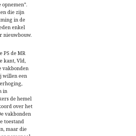
e opnemen”.
en die zijn
eming in de
teden enkel
oor nieuwbouw.
!
de PS de MR
 kant, Vld,
de vakbonden
j willen een
erhoging,
n in
kers de hemel
koord over het
 De vakbonden
ge toestand
en, maar die