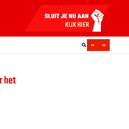
FR
EN
r het