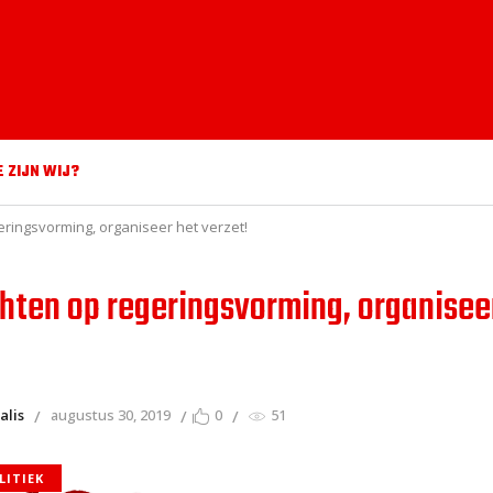
E ZIJN WIJ?
eringsvorming, organiseer het verzet!
hten op regeringsvorming, organisee
alis
augustus 30, 2019
0
51
LITIEK