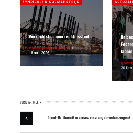
SYNDICALE & SOCIALE STRIJD
ACTUALI
Van rechtstaat naar rechtersstaat
De bes
Federa
door Humblet Patrick
kroniek
18 mrt 2026
door 
20 feb
VORIG ARTIKEL
Groot-Brittannië in crisis: vervroegde verkiezingen?