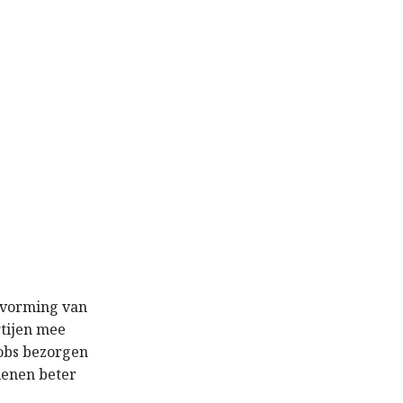
e vorming van
rtijen mee
jobs bezorgen
ienen beter