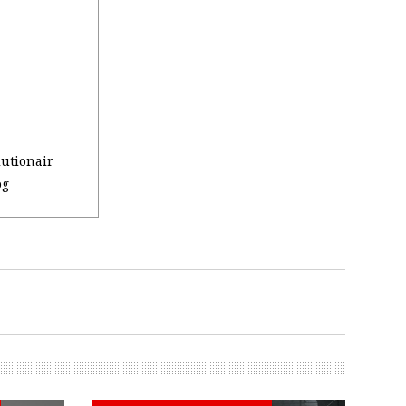
utionair
og