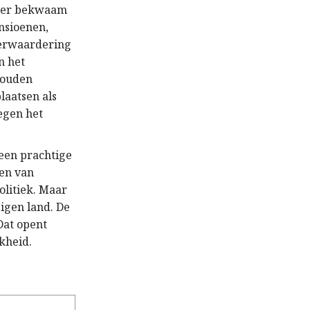
zeer bekwaam
nsioenen,
herwaardering
n het
zouden
aatsen als
egen het
 een prachtige
ten van
olitiek. Maar
eigen land. De
Dat opent
kheid.