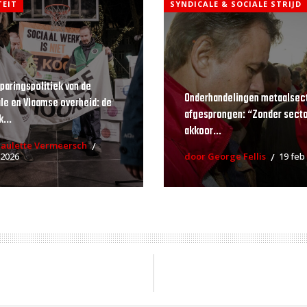
TEIT
SYNDICALE & SOCIALE STRIJD
paringspolitiek van de
Onderhandelingen metaalsec
le en Vlaamse overheid: de
afgesprongen: “Zonder secto
...
akkoor...
Paulette Vermeersch
 2026
door George Fellis
19 feb