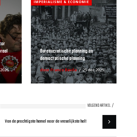
IMPERIALISME & ECONOMIE
tor
raal
Bureaucratische planning en
democratische planning
 2026
door Franco Bavila
25 dec 2025
VOLGEND ARTIKEL
Van de prachtigste hemel naar de vreselijkste hel!