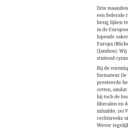
Drie maanden 
een federale r
bezig lijken t
in de Europes
lopende zaken
Europa (Miche
(Jambon). Wij
stuitend cyni
Bij de vormin
formateur De
presteerde he
zetten, omdat 
hij toch de b
liberalen en 
inluidde, zei
rechtsreeks u
Wever tegelijk