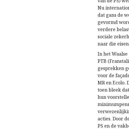
van de PS) wei
Nu internation
dat gans de w
gevormd worde
verdere belas
sociale zeker
naar die eisen
In het Waalse
PTB (Franstal
gesprekken ge
voor de façad
MR en Ecolo. 
toen bleek da
hun voorstell
minimumpensio
verwezenlijki
acties. Door d
PS en de vakb