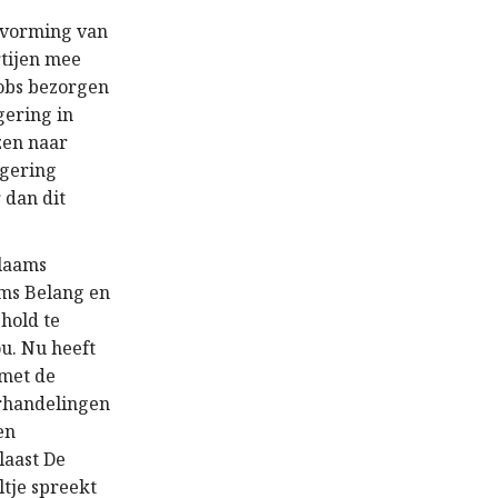
e vorming van
rtijen mee
jobs bezorgen
gering in
zen naar
egering
 dan dit
Vlaams
ms Belang en
hold te
ou. Nu heeft
 met de
erhandelingen
en
laast De
ltje spreekt