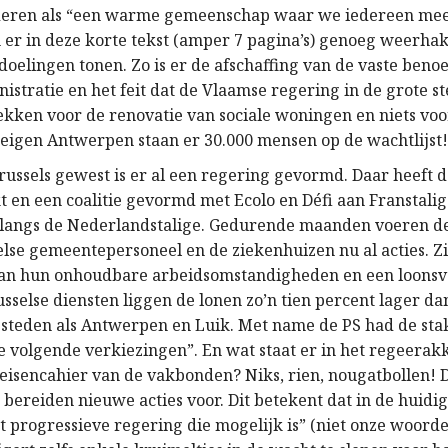
nderen als “een warme gemeenschap waar we iedereen me
n er in deze korte tekst (amper 7 pagina’s) genoeg weerhak
doelingen tonen. Zo is er de afschaffing van de vaste beno
istratie en het feit dat de Vlaamse regering in de grote s
rekken voor de renovatie van sociale woningen en niets v
 eigen Antwerpen staan er 30.000 mensen op de wachtlijst
Brussels gewest is er al een regering gevormd. Daar heeft 
 en een coalitie gevormd met Ecolo en Défi aan Franstalige
 langs de Nederlandstalige. Gedurende maanden voeren 
else gemeentepersoneel en de ziekenhuizen nu al acties. Zi
van hun onhoudbare arbeidsomstandigheden en een loonsv
sselse diensten liggen de lonen zo’n tien percent lager da
 steden als Antwerpen en Luik. Met name de PS had de sta
de volgende verkiezingen”. En wat staat er in het regeerak
 eisencahier van de vakbonden? Niks, rien, nougatbollen!
 bereiden nieuwe acties voor. Dit betekent dat in de huidi
st progressieve regering die mogelijk is” (niet onze woord