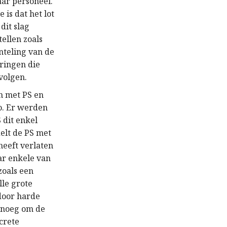
aar personeel.
is dat het lot
dit slag
ellen zoals
nteling van de
ringen die
volgen.
n met PS en
o. Er werden
 dit enkel
elt de PS met
heeft verlaten
ar enkele van
zoals een
lle grote
door harde
genoeg om de
crete