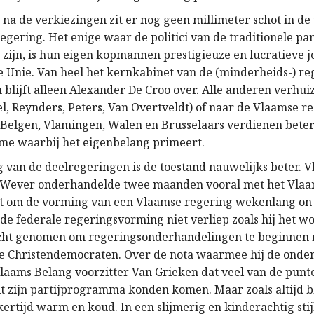
na de verkiezingen zit er nog geen millimeter schot in d
egering. Het enige waar de politici van de traditionele pa
e zijn, is hun eigen kopmannen prestigieuze en lucratieve 
e Unie. Van heel het kernkabinet van de (minderheids-) re
 blijft alleen Alexander De Croo over. Alle anderen verhui
l, Reynders, Peters, Van Overtveldt) of naar de Vlaamse r
 Belgen, Vlamingen, Walen en Brusselaars verdienen beter
sme waarbij het eigenbelang primeert.
g van de deelregeringen is de toestand nauwelijks beter. 
 Wever onderhandelde twee maanden vooral met het Vlaa
t om de vorming van een Vlaamse regering wekenlang on 
de federale regeringsvorming niet verliep zoals hij het w
ocht genomen om regeringsonderhandelingen te beginnen
de Christendemocraten. Over de nota waarmee hij de ond
 Vlaams Belang voorzitter Van Grieken dat veel van de punt
it zijn partijprogramma konden komen. Maar zoals altijd b
ertijd warm en koud. In een slijmerig en kinderachtig stij