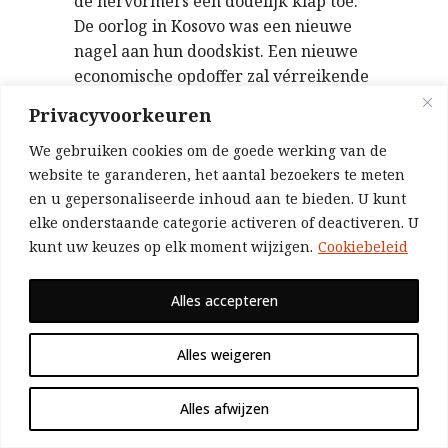
de hervormers een dodelijk klap toe.
De oorlog in Kosovo was een nieuwe
nagel aan hun doodskist. Een nieuwe
economische opdoffer zal vérreikende
gevolgen hebben. Er heerst een zeer
Privacyvoorkeuren
grote ontevredenheid over de
hervormingen, de markt, het
We gebruiken cookies om de goede werking van de
website te garanderen, het aantal bezoekers te meten
kapitalisme, het Westen en vooral
en u gepersonaliseerde inhoud aan te bieden. U kunt
Amerika. De Kosovocrisis bracht al het
elke onderstaande categorie activeren of deactiveren. U
ongenoegen aan de oppervlakte. De
kunt uw keuzes op elk moment wijzigen.
Cookiebeleid
oorlog in Tsjetsjenië is nog een stap
verder.
Alles accepteren
Wat er ook gebeurt, een nieuw conflict
tussen Rusland en Amerika is
Alles weigeren
onvermijdelijk. Beide zijden bereiden
er zich op voor. In Moskou trok de
Alles afwijzen
generale staf de volgende conclusie:
“Gisteren was het Joegoslavië, morgen