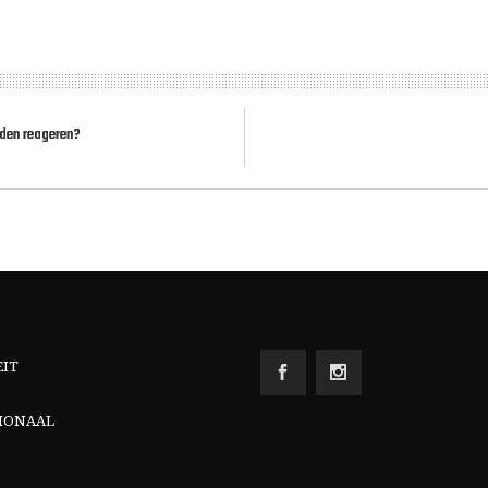
nden reageren?
EIT
IONAAL