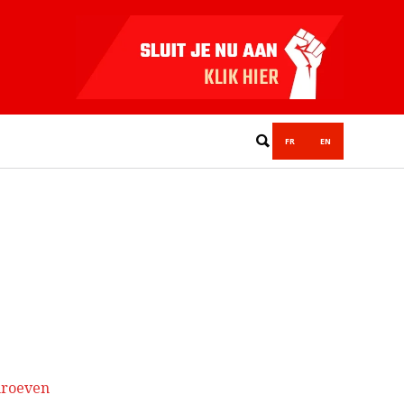
FR
EN
hroeven