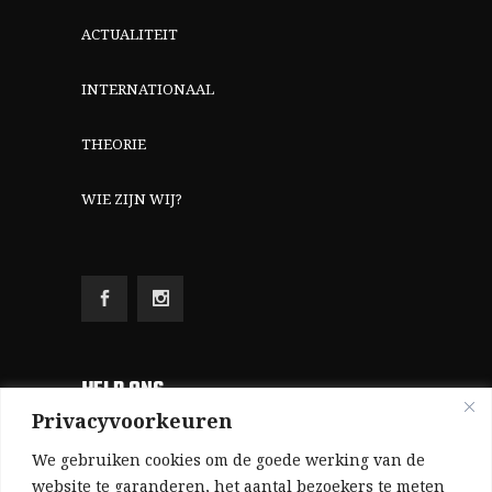
ACTUALITEIT
INTERNATIONAAL
THEORIE
WIE ZIJN WIJ?
HELP ONS
Privacyvoorkeuren
Aangezien we volledig zelf gefinancierd zijn
We gebruiken cookies om de goede werking van de
(zonder subsidies, zonder commerciële
website te garanderen, het aantal bezoekers te meten