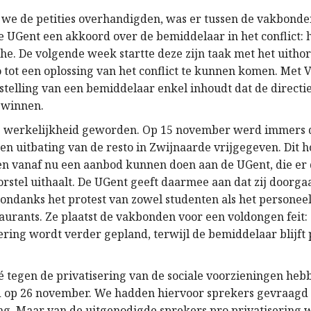
 we de petities overhandigden, was er tussen de vakbonde
de UGent een akkoord over de bemiddelaar in het conflict:
he. De volgende week startte deze zijn taak met het uithor
o tot een oplossing van het conflict te kunnen komen. Met
nstelling van een bemiddelaar enkel inhoudt dat de directi
l winnen.
is werkelijkheid geworden. Op 15 november werd immers
en uitbating van de resto in Zwijnaarde vrijgegeven. Dit h
en vanaf nu een aanbod kunnen doen aan de UGent, die er
orstel uithaalt. De UGent geeft daarmee aan dat zij doorga
 ondanks het protest van zowel studenten als het personee
aurants. Ze plaatst de vakbonden voor een voldongen feit:
sering wordt verder gepland, terwijl de bemiddelaar blijft
é tegen de privatisering van de sociale voorzieningen he
 op 26 november. We hadden hiervoor sprekers gevraagd 
ing. Maar van de uitgenodigde sprekers pro privatisering 