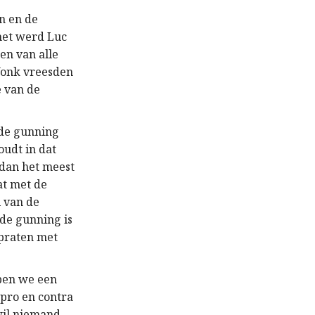
n en de
 het werd Luc
en van alle
 Vonk vreesden
e van de
 de gunning
oudt in dat
 dan het meest
at met de
l van de
 de gunning is
 praten met
bben we een
pro en contra
wil niemand