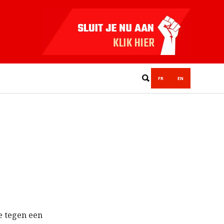
FR
EN
e tegen een