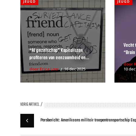
JEUGD
JEUGD
Vecht 
“AI gezelschap” Kapitalisten
“Brain
profiteren van eenzaamheid en...
door 
door Erica Low
16 dec 2025
10 dec
VORIG ARTIKEL
Persbericht: Amerikaans militair troepentransportschip Ca