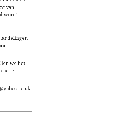
unt van
ld wordt.
rhandelingen
 nu
llen we het
 actie
t@yahoo.co.uk