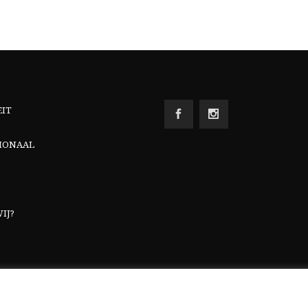
EIT
IONAAL
IJ?