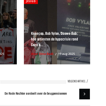
JEUGD
Kneecap, Bob Vylan, Douwe Bob:
hoe artiesten de hypocrisie rond
Gaza o...
025
door Dina Badi
19 aug 2025
VOLGEND ARTIKEL
De Rode Rechter oordeelt over de brugpensioenen