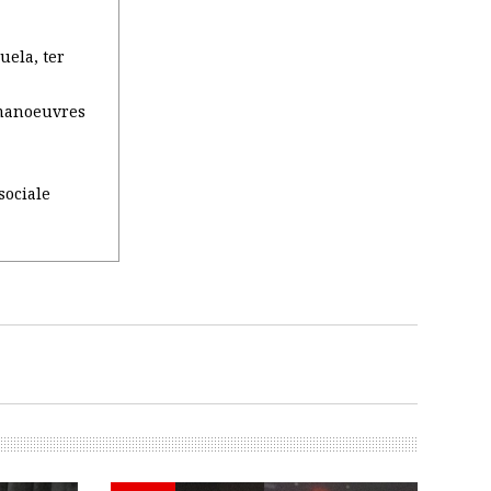
ela, ter
 manoeuvres
sociale