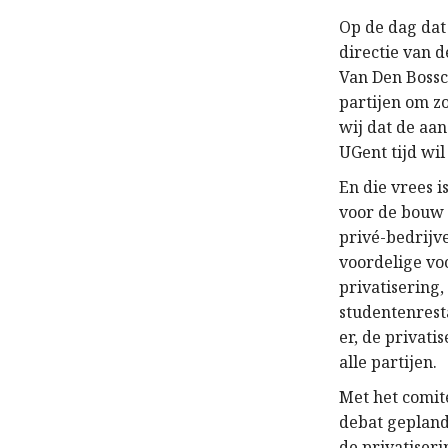
Op de dag dat
directie van 
Van Den Bossc
partijen om z
wij dat de aa
UGent tijd wi
En die vrees 
voor de bouw 
privé-bedrijv
voordelige vo
privatisering,
studentenrest
er, de privati
alle partijen.
Met het comit
debat gepland
de privatiser