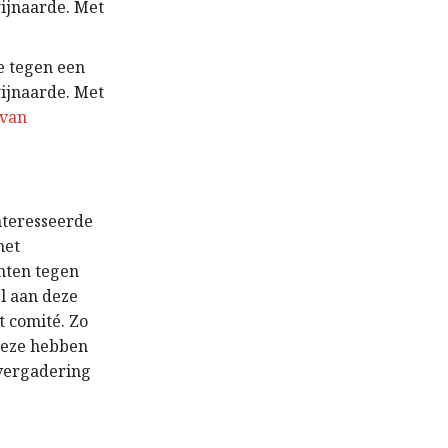
ijnaarde. Met
e tegen een
ijnaarde. Met
 van
nteresseerde
net
nten tegen
l aan deze
t comité. Zo
Deze hebben
 vergadering