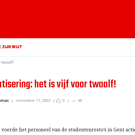
E ZIJN WIJ?
r twaalf!
tisering: het is vijf voor twaalf!
homas
november 17, 2003
0
49
 voerde het personeel van de studentenresto’s in Gent acti