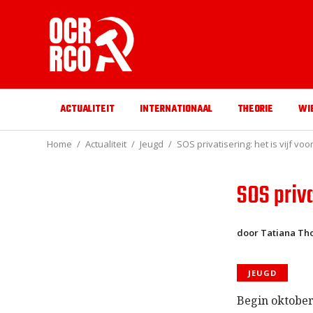
ACTUALITEIT
INTERNATIONAAL
THEORIE
WI
Home
Actualiteit
Jeugd
SOS privatisering: het is vijf voo
SOS priva
door Tatiana T
JEUGD
Begin oktober