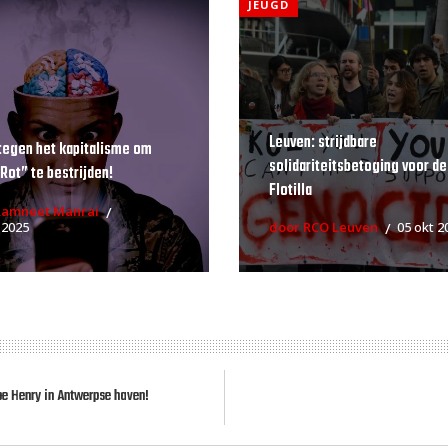
JEUGD
Leuven: strijdbare
tegen het kapitalisme om
solidariteitsbetoging voor de
 Rot” te bestrijden!
Flotilla
Ramneet Manrai
 2025
door RCO Leuven
05 okt 2
pe Henry in Antwerpse haven!