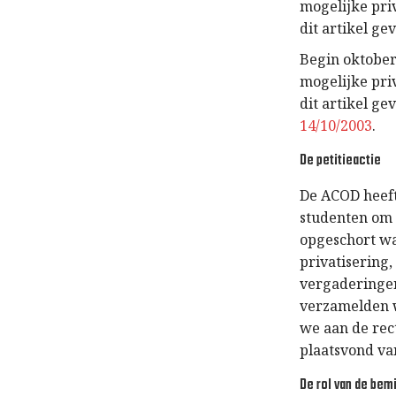
mogelijke pri
dit artikel g
Begin oktober
mogelijke pri
dit artikel ge
14/10/2003
.
De petitieactie
De ACOD heef
studenten om 
opgeschort wa
privatisering
vergaderingen
verzamelden 
we aan de rec
plaatsvond va
De rol van de bem