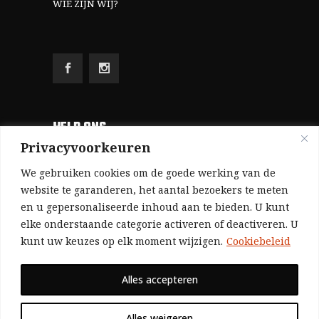
WIE ZIJN WIJ?
HELP ONS
Privacyvoorkeuren
Aangezien we volledig zelf gefinancierd zijn
We gebruiken cookies om de goede werking van de
(zonder subsidies, zonder commerciële
website te garanderen, het aantal bezoekers te meten
en u gepersonaliseerde inhoud aan te bieden. U kunt
advertenties en zonder rijke sponsors), zijn we
elke onderstaande categorie activeren of deactiveren. U
voor de publicatie van ons tijdschrift uitsluitend
kunt uw keuzes op elk moment wijzigen.
Cookiebeleid
afhankelijk van de financiële steun van onze
sympathisanten.
Alles accepteren
Bij voorbaat dank voor uw solidariteit.
Alles weigeren