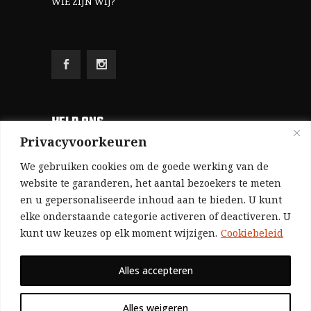
WIE ZIJN WIJ?
HELP ONS
Privacyvoorkeuren
Aangezien we volledig zelf gefinancierd zijn
We gebruiken cookies om de goede werking van de
(zonder subsidies, zonder commerciële
website te garanderen, het aantal bezoekers te meten
en u gepersonaliseerde inhoud aan te bieden. U kunt
advertenties en zonder rijke sponsors), zijn we
elke onderstaande categorie activeren of deactiveren. U
voor de publicatie van ons tijdschrift uitsluitend
kunt uw keuzes op elk moment wijzigen.
Cookiebeleid
afhankelijk van de financiële steun van onze
sympathisanten.
Alles accepteren
Bij voorbaat dank voor uw solidariteit.
Alles weigeren