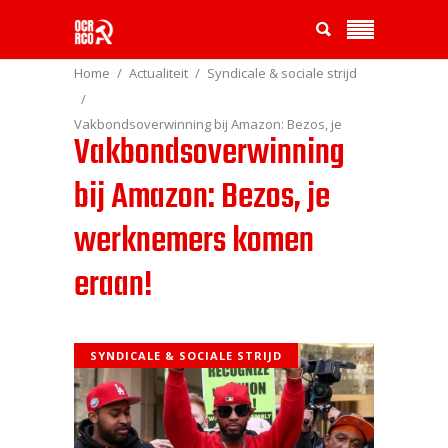
Home
Actualiteit
Syndicale & sociale strijd
Vakbondsoverwinning bij Amazon: Bezos, je
Vakbondsoverwinning
werknemers komen eraan!
bij Amazon: Bezos, je
werknemers komen
eraan!
SYNDICALE & SOCIALE STRIJD