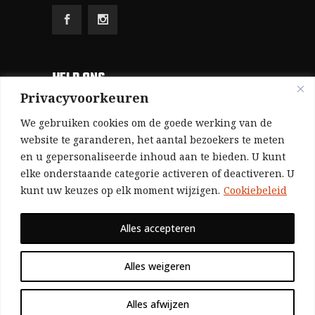
HELP ONS
Privacyvoorkeuren
Aangezien we volledig zelf gefinancierd zijn
We gebruiken cookies om de goede werking van de
(zonder subsidies, zonder commerciële
website te garanderen, het aantal bezoekers te meten
en u gepersonaliseerde inhoud aan te bieden. U kunt
advertenties en zonder rijke sponsors), zijn we
elke onderstaande categorie activeren of deactiveren. U
voor de publicatie van ons tijdschrift uitsluitend
kunt uw keuzes op elk moment wijzigen.
Cookiebeleid
afhankelijk van de financiële steun van onze
sympathisanten.
Alles accepteren
Bij voorbaat dank voor uw solidariteit.
Alles weigeren
Alles afwijzen