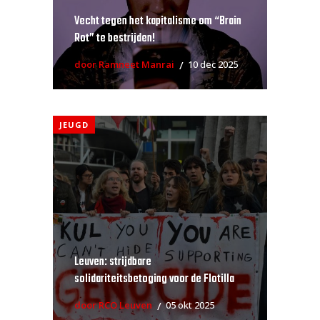
Vecht tegen het kapitalisme om “Brain
Rot” te bestrijden!
door Ramneet Manrai
10 dec 2025
JEUGD
Leuven: strijdbare
solidariteitsbetoging voor de Flotilla
door RCO Leuven
05 okt 2025