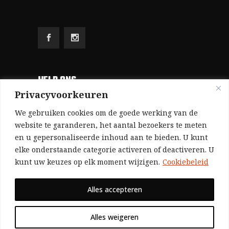
HELP ONS
Privacyvoorkeuren
Aangezien we volledig zelf gefinancierd zijn
We gebruiken cookies om de goede werking van de
(zonder subsidies, zonder commerciële
website te garanderen, het aantal bezoekers te meten
en u gepersonaliseerde inhoud aan te bieden. U kunt
advertenties en zonder rijke sponsors), zijn we
elke onderstaande categorie activeren of deactiveren. U
voor de publicatie van ons tijdschrift uitsluitend
kunt uw keuzes op elk moment wijzigen.
Cookiebeleid
afhankelijk van de financiële steun van onze
sympathisanten.
Alles accepteren
Bij voorbaat dank voor uw solidariteit.
Alles weigeren