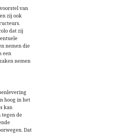
voorstel van
en zij ook
ructeurs.
olo dat zij
ventuele
nen nemen die
n een
e zaken nemen
penlevering
en hoog in het
rs kan
 tegen de
gende
oorwegen. Dat