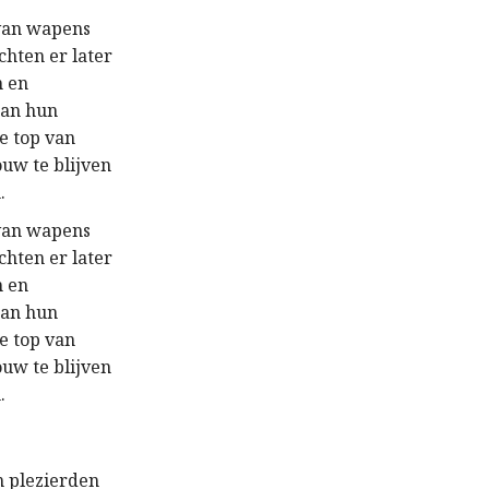
 van wapens
hten er later
n en
aan hun
e top van
ouw te blijven
.
 van wapens
hten er later
n en
aan hun
e top van
ouw te blijven
.
n plezierden