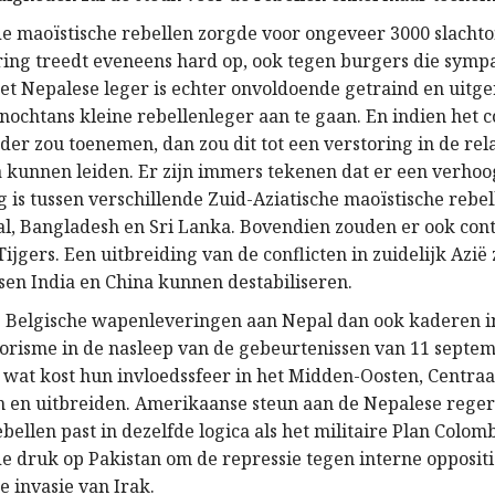
de maoïstische rebellen zorgde voor ongeveer 3000 slachto
ring treedt eveneens hard op, ook tegen burgers die symp
Het Nepalese leger is echter onvoldoende getraind en uitg
 nochtans kleine rebellenleger aan te gaan. En indien het co
er zou toenemen, dan zou dit tot een verstoring in de rela
a kunnen leiden. Er zijn immers tekenen dat er een verho
is tussen verschillende Zuid-Aziatische maoïstische rebe
pal, Bangladesh en Sri Lanka. Bovendien zouden er ook cont
ijgers. Een uitbreiding van de conflicten in zuidelijk Azië
sen India en China kunnen destabiliseren.
Belgische wapenleveringen aan Nepal dan ook kaderen in
rorisme in de nasleep van de gebeurtenissen van 11 septe
 wat kost hun invloedssfeer in het Midden-Oosten, Centraa
 en uitbreiden. Amerikaanse steun aan de Nepalese reger
bellen past in dezelfde logica als het militaire Plan Colomb
de druk op Pakistan om de repressie tegen interne oppositi
e invasie van Irak.