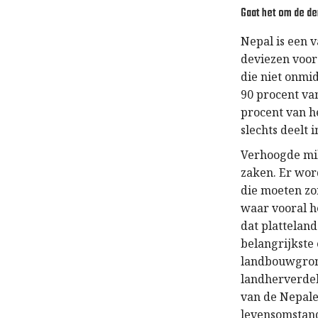
Gaat het om de d
Nepal is een 
deviezen voora
die niet onmi
90 procent va
procent van h
slechts deelt 
Verhoogde mil
zaken. Er wor
die moeten zo
waar vooral he
dat plattelan
belangrijkste 
landbouwgronde
landherverdel
van de Nepale
levensomstand