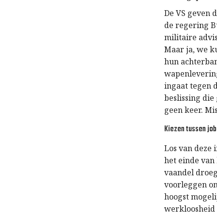
De VS geven d
de regering B
militaire advi
Maar ja, we ku
hun achterban
wapenlevering
ingaat tegen 
beslissing di
geen keer. Mi
Kiezen tussen job
Los van deze 
het einde van 
vaandel droeg
voorleggen om
hoogst mogeli
werkloosheid