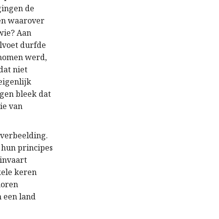
gingen de
ten waarover
wie? Aan
elvoet durfde
genomen werd,
dat niet
eigenlijk
ngen bleek dat
rie van
 verbeelding.
m hun principes
einvaart
kele keren
horen
n een land