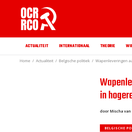
ACTUALITEIT
INTERNATIONAAL
THEORIE
WI
Home
Actualiteit
Belgische politiek
Wapenleveringen aan
Wapenlev
in hoger
door Mischa van
BELGISCHE PO