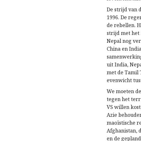
De strijd van 
1996. De rege
de rebellen. 
strijd met het
Nepal nog verd
China en Indi
samenwerking 
uit India, Ne
met de Tamil T
evenwicht tus
We moeten de 
tegen het ter
VS willen kost
Azie behouden
maoïstische re
Afghanistan, 
en de gepland