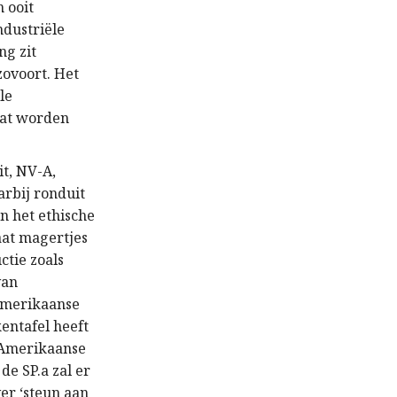
n ooit
ndustriële
ng zit
zovoort. Het
le
wat worden
it, NV-A,
arbij ronduit
en het ethische
aat magertjes
ctie zoals
van
 Amerikaanse
entafel heeft
 Amerikaanse
de SP.a zal er
er ‘steun aan