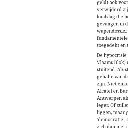
geldt ook voor
verwijderd zij
kaalslag die h
gevangen in d
wapendossier 
fundamentele 
toegedekt en 
De hypocrisie 
Vlaams Blok) 
stuitend. Als 
gehalte van d
zijn. Niet enk
Alcatel en Ba
Antwerpen als
leger. Of zul
liggen, maar 
‘democratie’, 
zich dan niet