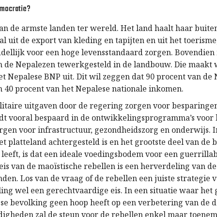
emocratie?
van de armste landen ter wereld. Het land haalt haar buite
l uit de export van kleding en tapijten en uit het toerisme,
ddellijk voor een hoge levensstandaard zorgen. Bovendien
n de Nepalezen tewerkgesteld in de landbouw. Die maakt 
et Nepalese BNP uit. Dit wil zeggen dat 90 procent van de
in 40 procent van het Nepalese nationale inkomen.
itaire uitgaven door de regering zorgen voor besparingen 
dt vooral bespaard in de ontwikkelingsprogramma’s voor 
rgen voor infrastructuur, gezondheidszorg en onderwijs. I
t platteland achtergesteld is en het grootste deel van de 
d leeft, is dat een ideale voedingsbodem voor een guerrill
eis van de maoïstische rebellen is een herverdeling van de
n. Los van de vraag of de rebellen een juiste strategie v
ing wel een gerechtvaardige eis. In een situatie waar het 
se bevolking geen hoop heeft op een verbetering van de 
igheden zal de steun voor de rebellen enkel maar toenem