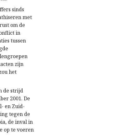
ffers sinds
athiseren met
erust om de
nflict in
ties tussen
ogde
llengroepen
acten zijn
 zou het
 de strijd
mber 2001. De
l- en Zuid-
ing tegen de
ia, de inval in
e op te voeren