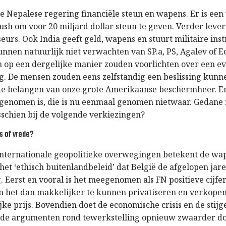
e Nepalese regering financiële steun en wapens. Er is een 
ush om voor 20 miljard dollar steun te geven. Verder lever
seurs. Ook India geeft geld, wapens en stuurt militaire inst
nnen natuurlijk niet verwachten van SP.a, PS, Agalev of Ec
 op een dergelijke manier zouden voorlichten over een e
. De mensen zouden eens zelfstandig een beslissing kun
de belangen van onze grote Amerikaanse beschermheer. E
e genomen is, die is nu eenmaal genomen nietwaar. Gedan
sschien bij de volgende verkiezingen?
s of vrede?
internationale geopolitieke overwegingen betekent de wa
het ‘ethisch buitenlandbeleid’ dat België de afgelopen jar
. Eerst en vooral is het meegenomen als FN positieve cijfe
 het dan makkelijker te kunnen privatiseren en verkopen
jke prijs. Bovendien doet de economische crisis en de stij
 de argumenten rond tewerkstelling opnieuw zwaarder d