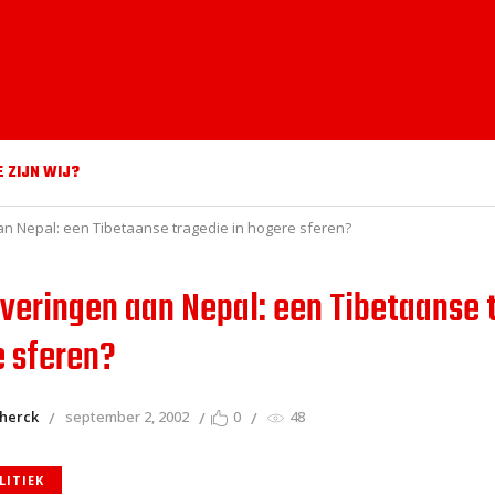
E ZIJN WIJ?
 Nepal: een Tibetaanse tragedie in hogere sferen?
eringen aan Nepal: een Tibetaanse 
e sferen?
 herck
september 2, 2002
0
48
LITIEK