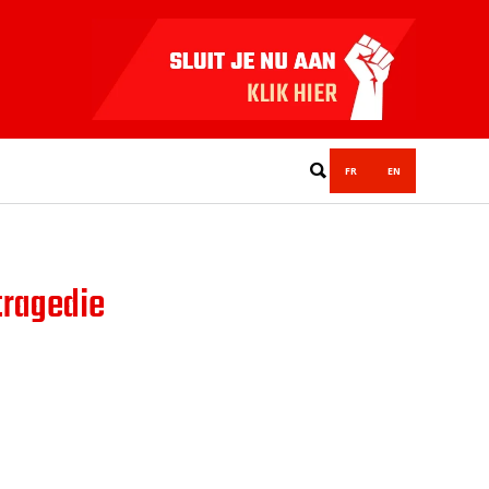
FR
EN
tragedie