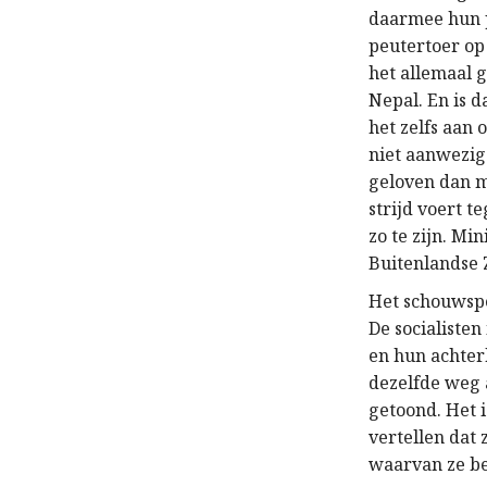
daarmee hun p
peutertoer op
het allemaal 
Nepal. En is 
het zelfs aan
niet aanwezig
geloven dan m
strijd voert t
zo te zijn. Mi
Buitenlandse 
Het schouwspe
De socialisten
en hun achterb
dezelfde weg 
getoond. Het 
vertellen dat
waarvan ze be