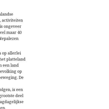
nlandse
 activiteiten
 is ongeveer
wel maar 40
 Nepalezen
op allerlei
het platteland
n een land
bevolking op
abeweging. De
olgen, is een
grootste deel
dagdagelijkse
en.