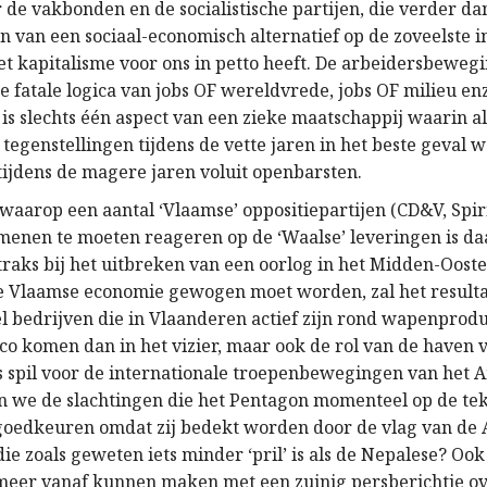
 de vakbonden en de socialistische partijen, die verder da
n van een sociaal-economisch alternatief op de zoveelste i
et kapitalisme voor ons in petto heeft. De arbeidersbewegi
e fatale logica van jobs OF wereldvrede, jobs OF milieu en
is slechts één aspect van een zieke maatschappij waarin al
tegenstellingen tijdens de vette jaren in het beste geval 
tijdens de magere jaren voluit openbarsten.
waarop een aantal ‘Vlaamse’ oppositiepartijen (CD&V, Spir
menen te moeten reageren op de ‘Waalse’ leveringen is da
straks bij het uitbreken van een oorlog in het Midden-Oost
e Vlaamse economie gewogen moet worden, zal het result
el bedrijven die in Vlaanderen actief zijn rond wapenprodu
rco komen dan in het vizier, maar ook de rol van de haven 
 spil voor de internationale troepenbewegingen van het
len we de slachtingen die het Pentagon momenteel op de tek
goedkeuren omdat zij bedekt worden door de vlag van de
die zoals geweten iets minder ‘pril’ is als de Nepalese? Ook 
 meer vanaf kunnen maken met een zuinig persberichtje ov