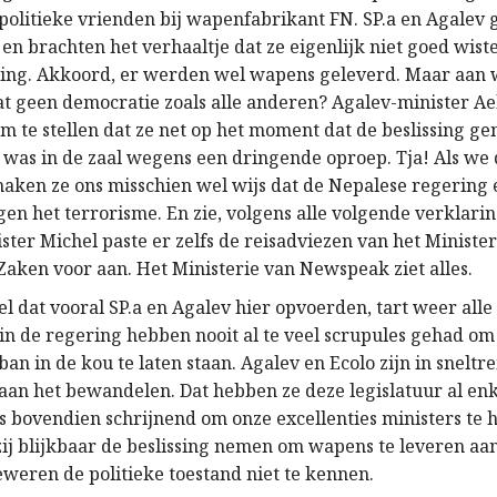
olitieke vrienden bij wapenfabrikant FN. SP.a en Agalev 
 en brachten het verhaaltje dat ze eigenlijk niet goed wis
ging. Akkoord, er werden wel wapens geleverd. Maar aan 
dat geen democratie zoals alle anderen? Agalev-minister A
 om te stellen dat ze net op het moment dat de beslissing 
 was in de zaal wegens een dringende oproep. Tja! Als we 
aken ze ons misschien wel wijs dat de Nepalese regering 
egen het terrorisme. En zie, volgens alle volgende verklari
nister Michel paste er zelfs de reisadviezen van het Ministe
Zaken voor aan. Het Ministerie van Newspeak ziet alles.
l dat vooral SP.a en Agalev hier opvoerden, tart weer alle
 in de regering hebben nooit al te veel scrupules gehad o
an in de kou te laten staan. Agalev en Ecolo zijn in sneltr
aan het bewandelen. Dat hebben ze deze legislatuur al en
is bovendien schrijnend om onze excellenties ministers te 
 zij blijkbaar de beslissing nemen om wapens te leveren aa
weren de politieke toestand niet te kennen.