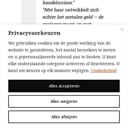
handelscrises.”
“Met haar ontwikkelt zich
echter het metalen geld — de
geslagen munt, en met
metalen geld een nieuw
Privacyvoorkeuren
middel tot heerschappij van
We gebruiken cookies om de goede werking van de
de niet-producent over de
website te garanderen, het aantal bezoekers te meten
producent en zijn productie.
en u gepersonaliseerde inhoud aan te bieden. U kunt
De waar der waren, die alle
elke onderstaande categorie activeren of deactiveren. U
andere waren in het
kunt uw keuzes op elk moment wijzigen.
Cookiebeleid
verborgene bevat, was
ontdekt; het tovermiddel, dat
Alles accepteren
naar verkiezing in elk
wenselijk en gewenst ding
Alles weigeren
kan veranderen. Wie het had,
beheerste de wereld van de
productie, en wie had het
Alles afwijzen
vooral? De koopman. In zijn