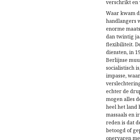
verschrikt en
Waar kwam die
handlangers w
enorme maatsc
dan twintig j
flexibiliteit.
diensten, in 1
Berlijnse muu
socialistisch 
impasse, waar
verslechteri
echter de dru
mogen alles d
heel het land
massaals en ir
reden is dat 
betoogd of gep
onervaren met