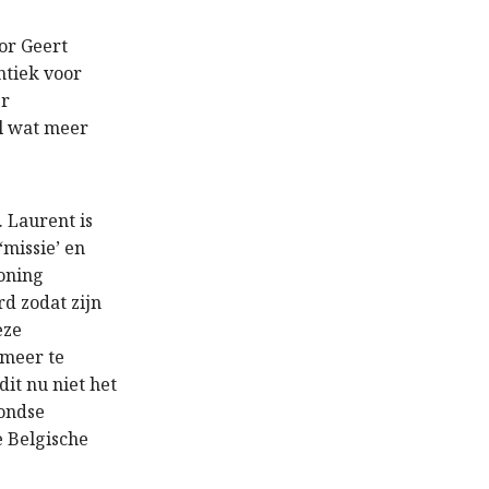
oor Geert
ntiek voor
er
el wat meer
. Laurent is
‘missie’ en
koning
d zodat zijn
eze
 meer te
it nu niet het
rondse
e Belgische