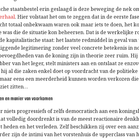
sche staatsbestel erin geslaagd is deze beweging de nek o
erhaal
. Hier volstaat het om te zeggen dat in de eerste fase
recht totaal onbekwaam waren ook maar iets te doen, het k
e was die de situatie kon beheersen. Dat is de werkelijke r
e kapitalistische staat: het laatste redmiddel in geval van
liggende legitimering zonder veel concrete betekenis in n
bevoegdheden van de koning zijn in theorie zeer ruim. Hij 
er van het leger, stelt ministers aan en ontslaat ze enzov
t hij al die zaken enkel doet op voordracht van de politiek
r maar eens een meerderheid kunnen worden verkozen die
ziet zitten…
en en manier van voorkomen
er niets progressiefs of zelfs democratisch aan een koningsh
 dat volledig doordrenkt is van de meest reactionaire denk
t heden en het verleden. Zelf beschikken zij over een aanz
der zijn de intimi van het vorstenhuis de upperclass van 