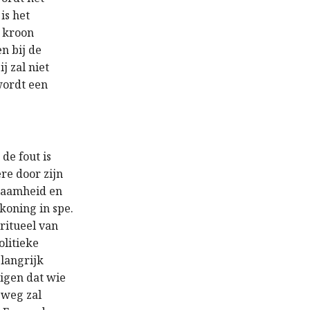
is het
e kroon
en bij de
j zal niet
wordt een
 de fout is
re door zijn
waamheid en
 koning in spe.
 ritueel van
olitieke
elangrijk
eigen dat wie
 weg zal