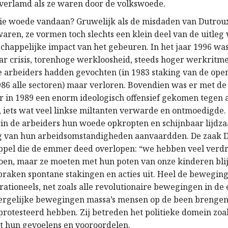
 verlamd als ze waren door de volkswoede.
 woede vandaan? Gruwelijk als de misdaden van Dutroux
aren, ze vormen toch slechts een klein deel van de uitleg 
happelijke impact van het gebeuren. In het jaar 1996 was
aar crisis, torenhoge werkloosheid, steeds hoger werkritm
 De arbeiders hadden gevochten (in 1983 staking van de op
986 alle sectoren) maar verloren. Bovendien was er met de
r in 1989 een enorm ideologisch offensief gekomen tegen a
is, iets wat veel linkse miltanten verwarde en ontmoedigde
in de arbeiders hun woede opkropten en schijnbaar lijdz
ng van hun arbeidsomstandigheden aanvaardden. De zaak 
ppel die de emmer deed overlopen: “we hebben veel verdra
oen, maar ze moeten met hun poten van onze kinderen bli
 braken spontane stakingen en acties uit. Heel de beweging
rationeels, net zoals alle revolutionaire bewegingen in de 
dergelijke bewegingen massa’s mensen op de been brengen
rotesteerd hebben. Zij betreden het politieke domein zoals
 hun gevoelens en vooroordelen.