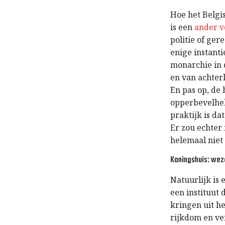
Hoe het Belgi
is een
ander v
politie of ge
enige instanti
monarchie in d
en van achter
En pas op, de 
opperbevelhebb
praktijk is da
Er zou echte
helemaal niet 
Koningshuis: wez
Natuurlijk is 
een instituut
kringen uit he
rijkdom en ver