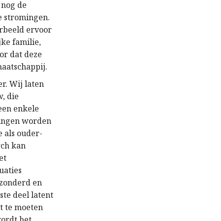
r nog de
e stromingen.
orbeeld ervoor
ke familie,
or dat deze
aatschappij.
er. Wij laten
, die
geen enkele
dingen worden
 als ouder-
rch kan
et
uaties
ezonderd en
ste deel latent
it te moeten
wordt het