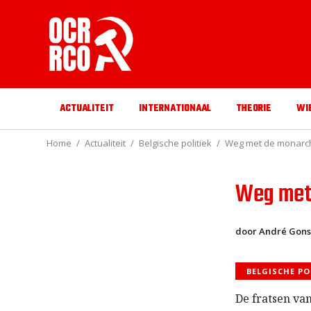
ACTUALITEIT
INTERNATIONAAL
THEORIE
WI
Home
Actualiteit
Belgische politiek
Weg met de monarch
Weg met
door André Gons
BELGISCHE PO
De fratsen van