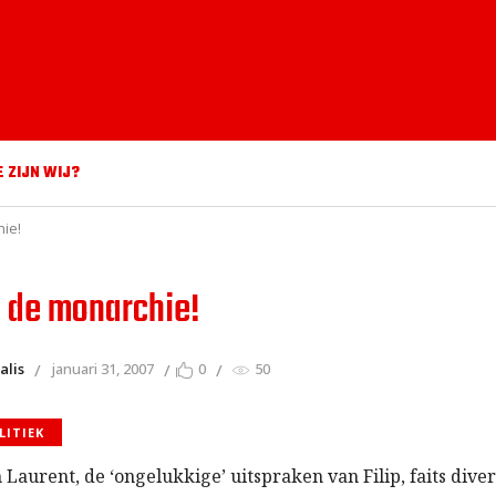
E ZIJN WIJ?
ie!
 de monarchie!
alis
januari 31, 2007
0
50
LITIEK
 Laurent, de ‘ongelukkige’ uitspraken van Filip, faits diver