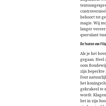
tentoongespre
controversieel
behoort tot ge
magie. Wij moe
langer vereerd
querulant tuss
De fouten van Fili
Als je het bov
gegaan. Heel z
oom Boudewij
zijn beperkte 
Fout natuurlij
het koningscha
gekrakeel te s
wordt. Klagen 
het in zijn ho