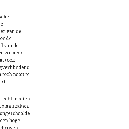
ischer
se
ger van de
oor de
el van de
en zo meer.
at (ook
 oogverblindend
 toch nooit te
est
emrecht moeten
t staatszaken.
e ongeschoolde
 een hoge
chrijven