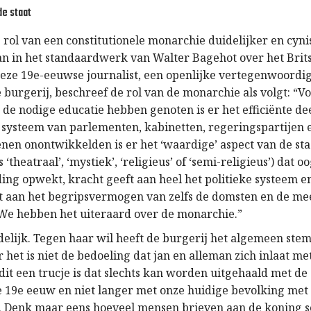
de staat
 rol van een constitutionele monarchie duidelijker en cyn
n in het standaardwerk van Walter Bagehot over het Brit
 Deze 19e-eeuwse journalist, een openlijke vertegenwoordi
e burgerij, beschreef de rol van de monarchie als volgt: “V
 de nodige educatie hebben genoten is er het efficiënte de
le systeem van parlementen, kabinetten, regeringspartijen 
enen onontwikkelden is er het ‘waardige’ aspect van de sta
 ‘theatraal’, ‘mystiek’, ‘religieus’ of ‘semi-religieus’) dat
ding opwekt, kracht geeft aan heel het politieke systeem en
elt aan het begripsvermogen van zelfs de domsten en de me
e hebben het uiteraard over de monarchie.”
uidelijk. Tegen haar wil heeft de burgerij het algemeen st
 het is niet de bedoeling dat jan en alleman zich inlaat me
 dit een trucje is dat slechts kan worden uitgehaald met d
e 19e eeuw en niet langer met onze huidige bevolking met
. Denk maar eens hoeveel mensen brieven aan de koning s