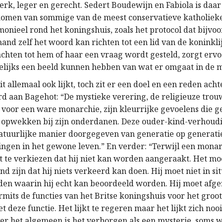
erk, leger en gerecht. Sedert Boudewijn en Fabiola is daa
komen van sommige van de meest conservatieve katholiek
monieel rond het koningshuis, zoals het protocol dat bijvo
and zelf het woord kan richten tot een lid van de koninklij
hten tot hem of haar een vraag wordt gesteld, zorgt ervo
ijks een beeld kunnen hebben van wat er omgaat in de m
it allemaal ook lijkt, toch zit er een doel en een reden acht
d aan Bagehot: “De mystieke verering, de religieuze trouw
n voor een ware monarchie, zijn kleurrijke gevoelens die 
 opwekken bij zijn onderdanen. Deze ouder-kind-verhou
atuurlijke manier doorgegeven van generatie op generatie
ngen in het gewone leven.” En verder: “Terwijl een mona
et te verkiezen dat hij niet kan worden aangeraakt. Het mo
d zijn dat hij niets verkeerd kan doen. Hij moet niet in sit
en waarin hij echt kan beoordeeld worden. Hij moet afg
ermits de functies van het Britse koningshuis voor het groot
het deze functie. Het lijkt te regeren maar het lijkt zich noo
er het algemeen is het verborgen als een mysterie, soms 