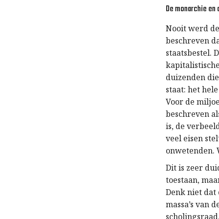
De monarchie en 
Nooit werd de
beschreven da
staatsbestel.
kapitalistisch
duizenden die
staat: het he
Voor de miljo
beschreven als
is, de verbeel
veel eisen st
onwetenden. W
Dit is zeer d
toestaan, maar
Denk niet dat
massa’s van d
scholingsraad