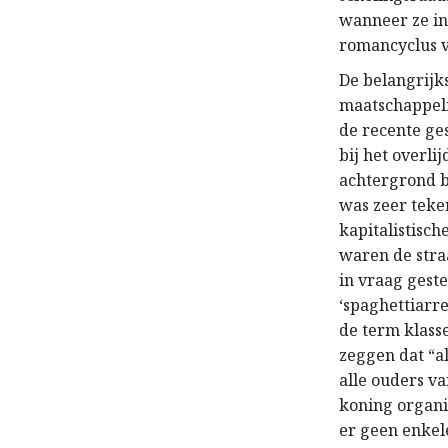
wanneer ze in
romancyclus v
De belangrijk
maatschappel
de recente ge
bij het overli
achtergrond bi
was zeer teke
kapitalistisc
waren de stra
in vraag geste
‘spaghettiarre
de term klass
zeggen dat “al
alle ouders v
koning organi
er geen enkel