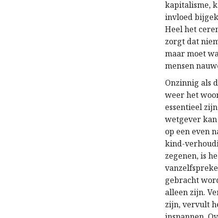
kapitalisme, k
invloed bijge
Heel het cere
zorgt dat niem
maar moet wac
mensen nauwel
Onzinnig als d
weer het woor
essentieel zij
wetgever kan
op een even n
kind-verhoudi
zegenen, is h
vanzelfspreken
gebracht word
alleen zijn. V
zijn, vervult 
inspannen. Ov