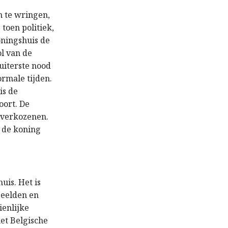
m te wringen,
 toen politiek,
oningshuis de
ol van de
 uiterste nood
ormale tijden.
is de
oort. De
e verkozenen.
 de koning
uis. Het is
beelden en
ienlijke
het Belgische