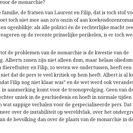
 voor de monarchie?
 familie, de fratsen van Laurent en Filip, dat is toch stof v
oet toch niet mee aan zo’n onzin of aan koekendozenroma
en ogenblikje: als alle politici én de rechterlijke macht ze
eageren op de recente prinselijke perikelen, is er toch w
 tot de problemen van de monarchie is de kwestie van de
. Alberts zonen zijn niet alleen dom, maar helaas oliedom
flierefluiter en Filip, zo weten we ondertussen, heeft een 
niet dat de pers te veel kritiek op hem heeft. Albert is al 
at Filip nog niet klaar was” en de wet werd ook verander
d in aanmerking komt voor de troonopvolging. Geen van d
echter uniek in de geschiedenis en hoeft in normale tijden
 wat sappige verhalen voor de gespecialiseerde pers. Dat d
 meer over de instabiliteit op wereldvlak, over het onderg
n de bevolking dan over de plaats van de monarchie in d