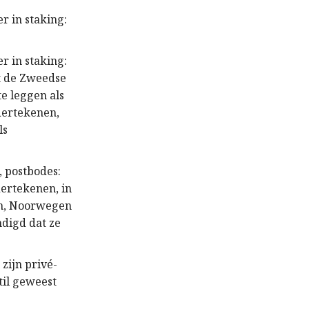
r in staking:
r in staking:
at de Zweedse
e leggen als
dertekenen,
ls
, postbodes:
dertekenen, in
en, Noorwegen
digd dat ze
zijn privé-
til geweest