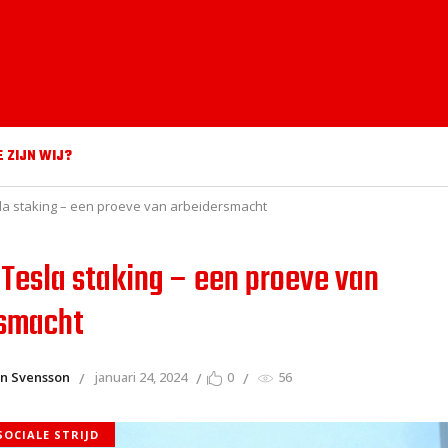
E ZIJN WIJ?
a staking – een proeve van arbeidersmacht
Tesla staking – een proeve van
rsmacht
in Svensson
januari 24, 2024
0
56
SOCIALE STRIJD