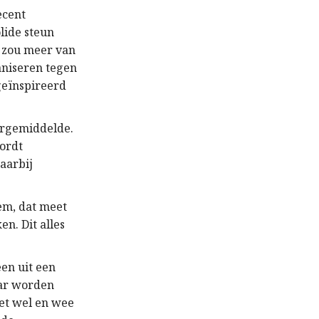
ecent
lide steun
n zou meer van
aniseren tegen
geïnspireerd
orgemiddelde.
wordt
aarbij
em, dat meet
n. Dit alles
en uit een
aar worden
het wel en wee