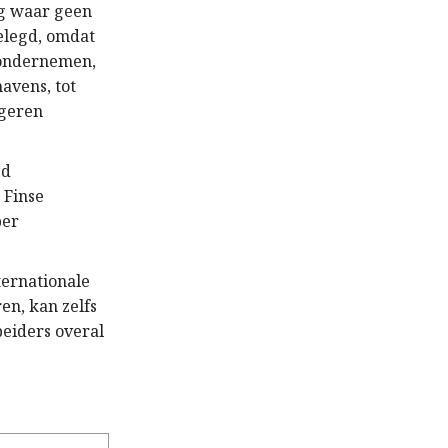
ng waar geen
gelegd, omdat
e ondernemen,
avens, tot
igeren
jd
 Finse
per
ternationale
en, kan zelfs
beiders overal