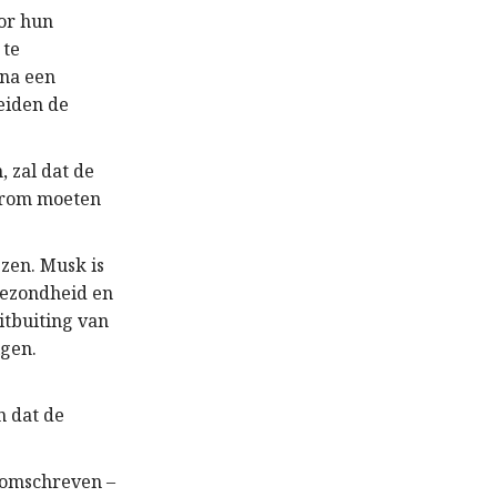
oor hun
 te
 na een
reiden de
 zal dat de
aarom moeten
zen. Musk is
gezondheid en
itbuiting van
lgen.
n dat de
n omschreven –