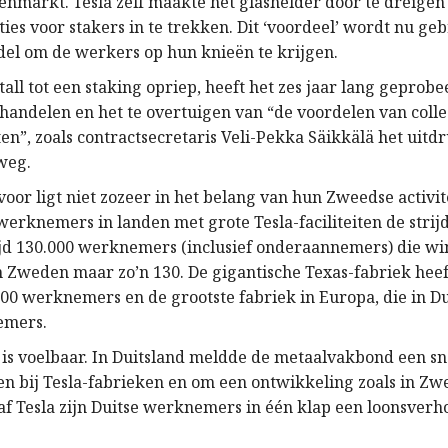
enmarkt. Tesla zelf maakte het glashelder door te dreigen
es voor stakers in te trekken. Dit ‘voordeel’ wordt nu geb
del om de werkers op hun knieën te krijgen.
all tot een staking opriep, heeft het zes jaar lang gepro
rhandelen en het te overtuigen van “de voordelen van colle
n”, zoals contractsecretaris Veli-Pekka Säikkälä het uitdr
weg.
oor ligt niet zozeer in het belang van hun Zweedse activit
 werknemers in landen met grote Tesla-faciliteiten de strij
jd 130.000 werknemers (inclusief onderaannemers) die w
n Zweden maar zo’n 130. De gigantische Texas-fabriek heeft
00 werknemers en de grootste fabriek in Europa, die in Du
emers.
t is voelbaar. In Duitsland meldde de metaalvakbond een sn
den bij Tesla-fabrieken en om een ontwikkeling zoals in Zw
f Tesla zijn Duitse werknemers in één klap een loonsverh