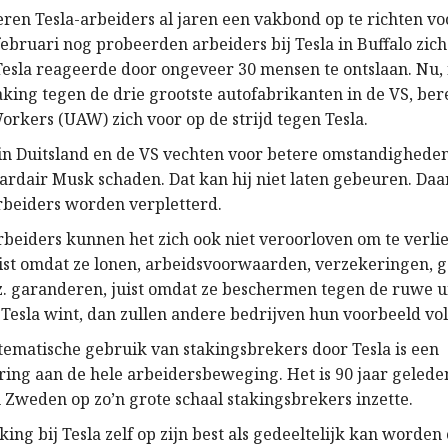
eren Tesla-arbeiders al jaren een vakbond op te richten v
ebruari nog probeerden arbeiders bij Tesla in Buffalo zich
Tesla reageerde door ongeveer 30 mensen te ontslaan. Nu,
aking tegen de drie grootste autofabrikanten in de VS, be
orkers (UAW) zich voor op de strijd tegen Tesla.
 in Duitsland en de VS vechten voor betere omstandigheden,
jardair Musk schaden. Dat kan hij niet laten gebeuren. D
beiders worden verpletterd.
beiders kunnen het zich ook niet veroorloven om te verlie
juist omdat ze lonen, arbeidsvoorwaarden, verzekeringen, 
nz. garanderen, juist omdat ze beschermen tegen de ruwe u
s Tesla wint, dan zullen andere bedrijven hun voorbeeld vo
stematische gebruik van stakingsbrekers door Tesla is een
ring aan de hele arbeidersbeweging. Het is 90 jaar gelede
n Zweden op zo’n grote schaal stakingsbrekers inzette.
ing bij Tesla zelf op zijn best als gedeeltelijk kan worde