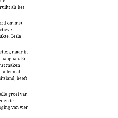
 de
ruikt als het
beerd om met
ctieve
ukte. Tesla
eiten, maar in
d aangaan. Er
inst maken
 alleen al
itsland, heeft
elle groei van
eden te
oging van vier