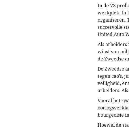
In de VS prob
werkplek. In f
organiseren. 
succesvolle st
United Auto W
Als arbeiders
winst van mil
de Zweedse ar
De Zweedse ar
tegen cao’s, 
veiligheid, e
arbeiders. Al
Vooral het sy
oorlogsverkla
bourgeoisie i
Hoewel de stak