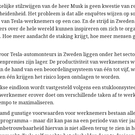
elijke stilzwijgen van de heer Musk is geen kwestie van r
heidenheid. Het probleem is dat alle enquêtes wijzen op so
t van Tesla-werknemers op een cao. En de strijd in Zwede
rs over de hele wereld kunnen inspireren om zich te org
ng. Hoe meer aandacht de staking krijgt, hoe meer mensen 
 voor Tesla-automonteurs in Zweden liggen onder het sect
enpremies zijn lager. De productiviteit van werknemers 
n de hand van een beoordelingssysteem van één tot vijf, w
en één krijgen het risico lopen ontslagen te worden.
kse eindloon wordt vastgesteld volgens een stukloonsyste
 werknemer erover doet om verschillende taken af te werke
empo te maximaliseren.
aamd gunstige voorwaarden voor werknemers bestaan alle
programma – maar dit kan pas na een periode van vier j
onbetrouwbaarheid hiervan is niet alleen terug te zien in 