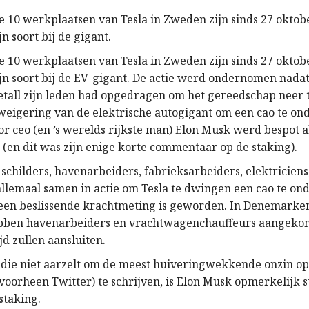
e 10 werkplaatsen van Tesla in Zweden zijn sinds 27 oktobe
jn soort bij de gigant.
e 10 werkplaatsen van Tesla in Zweden zijn sinds 27 oktobe
zijn soort bij de EV-gigant. De actie werd ondernomen nad
tall zijn leden had opgedragen om het gereedschap neer t
 weigering van de elektrische autogigant om een cao te on
or ceo (en ’s werelds rijkste man) Elon Musk werd bespot a
 (en dit was zijn enige korte commentaar op de staking).
schilders, havenarbeiders, fabrieksarbeiders, elektriciens
llemaal samen in actie om Tesla te dwingen een cao te on
e een beslissende krachtmeting is geworden. In Denemark
ebben havenarbeiders en vrachtwagenchauffeurs aangekon
ijd zullen aansluiten.
die niet aarzelt om de meest huiveringwekkende onzin op 
voorheen Twitter) te schrijven, is Elon Musk opmerkelijk s
staking.