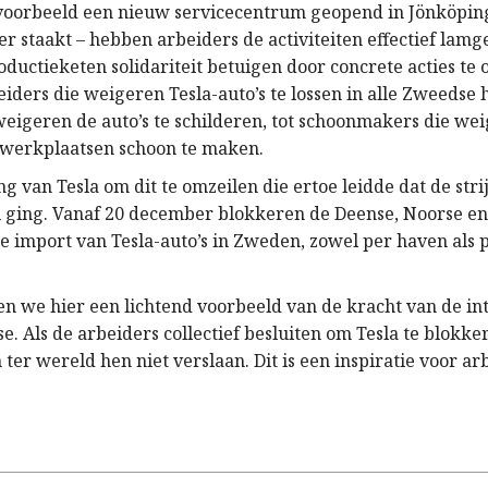
voorbeeld een nieuw servicecentrum geopend in Jönköpi
er staakt – hebben arbeiders de activiteiten effectief lam
roductieketen solidariteit betuigen door concrete acties t
ders die weigeren Tesla-auto’s te lossen in alle Zweedse h
 weigeren de auto’s te schilderen, tot schoonmakers die we
 werkplaatsen schoon te maken.
ng van Tesla om dit te omzeilen die ertoe leidde dat de stri
l ging. Vanaf 20 december blokkeren de Deense, Noorse en
e import van Tesla-auto’s in Zweden, zowel per haven als 
ien we hier een lichtend voorbeeld van de kracht van de in
e. Als de arbeiders collectief besluiten om Tesla te blokker
 ter wereld hen niet verslaan. Dit is een inspiratie voor ar