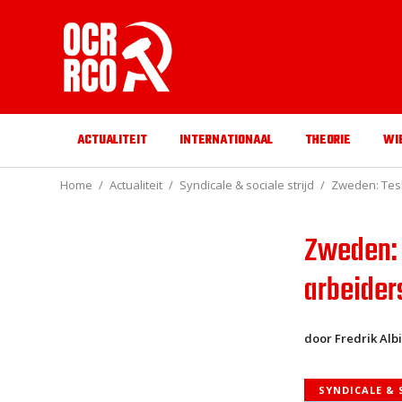
ACTUALITEIT
INTERNATIONAAL
THEORIE
WI
Home
Actualiteit
Syndicale & sociale strijd
Zweden: Tesl
Zweden: 
arbeide
door Fredrik Alb
SYNDICALE & 