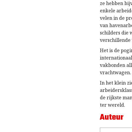
ze hebben bij
enkele arbeid
velen in de p
van havenarbei
schilders die
verschillende
Het is de pogi
internationaa
vakbonden all
vrachtwagen.
In het klein z
arbeidersklass
de rijkste man
ter wereld.
Auteur