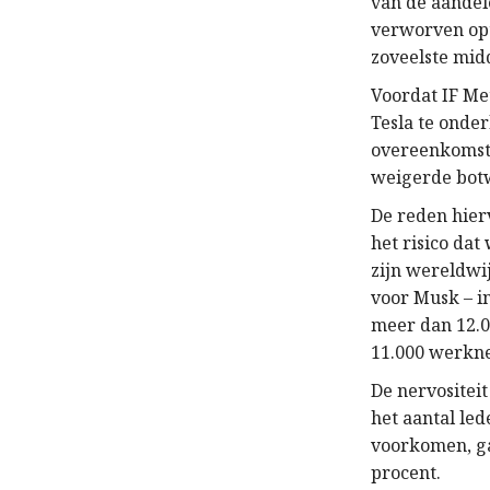
van de aandel
verworven opti
zoveelste mid
Voordat IF Met
Tesla te onde
overeenkomste
weigerde bot
De reden hierv
het risico dat
zijn wereldwi
voor Musk – i
meer dan 12.0
11.000 werkn
De nervositei
het aantal le
voorkomen, ga
procent.