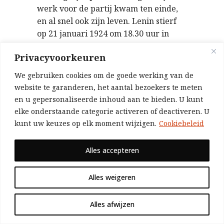
werk voor de partij kwam ten einde,
en al snel ook zijn leven. Lenin stierf
op 21 januari 1924 om 18.30 uur in
Gorky, nabij Moskou. Zijn begrafenis
Privacyvoorkeuren
was de gelegenheid voor een
ongeëvenaarde uiting van liefde en
We gebruiken cookies om de goede werking van de
verdriet door miljoenen mensen.
website te garanderen, het aantal bezoekers te meten
en u gepersonaliseerde inhoud aan te bieden. U kunt
Het belangrijkste werk in Lenins leven
elke onderstaande categorie activeren of deactiveren. U
was het organiseren van een partij die
kunt uw keuzes op elk moment wijzigen.
Cookiebeleid
in staat was de Oktoberrevolutie door
te voeren en leiding te geven aan de
Alles accepteren
opbouw van het socialisme. De theorie
van de proletarische revolutie – de
methoden en tactieken die moeten
Alles weigeren
worden gevolgd – vormt de
fundamentele inhoud van het
Alles afwijzen
leninisme, dat als internationaal