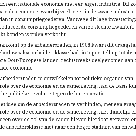
ich een nationale economie met een eigen industrie. Dit z
s in de economie, waarbij veel meer in de zware industri
dan in consumptiegoederen. Vanwege dit lage investering
oduceerde consumptiegoederen van zo slechte kwaliteit, d
kt konden worden verkocht.
ankomt op de arbeidersraden, in 1968 kwam dit vraagstu
choslowaakse arbeidersklasse had, in tegenstelling tot de 
e Oost-Europese landen, rechtstreeks deelgenomen aan d
ande economie.
 arbeidersraden te ontwikkelen tot politieke organen van
role over de economie en de samenleving, had de basis ku
sche politieke revolutie tegen de bureaucratie.
et idee om de arbeidersraden te verbinden, met een vraa
role over de economie en de samenleving, niet duidelijk 
deeën over de rol van de raden bleven hierdoor verward e
de arbeidersklasse niet naar een hoger stadium van ontwi