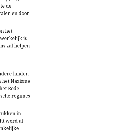
te de
ralen en door
en het
werkelijk is
ns zal helpen
ndere landen
n het Nazisme
 het Rode
ische regimes
rukken in
ht werd al
nkelijke