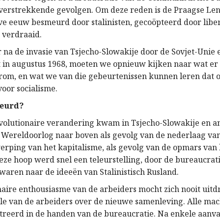
verstrekkende gevolgen. Om deze reden is de Praagse Len
ve eeuw besmeurd door stalinisten, gecoöpteerd door libe
 verdraaid.
ar na de invasie van Tsjecho-Slowakije door de Sovjet-Unie 
in augustus 1968, moeten we opnieuw kijken naar wat er 
om, en wat we van die gebeurtenissen kunnen leren dat o
 voor socialisme.
beurd?
volutionaire verandering kwam in Tsjecho-Slowakije en a
Wereldoorlog naar boven als gevolg van de nederlaag va
rping van het kapitalisme, als gevolg van de opmars van
eze hoop werd snel een teleurstelling, door de bureaucrat
waren naar de ideeën van Stalinistisch Rusland.
naire enthousiasme van de arbeiders mocht zich nooit uitd
ole van de arbeiders over de nieuwe samenleving. Alle mac
treerd in de handen van de bureaucratie. Na enkele aanva