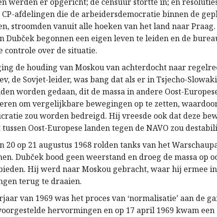
n werden er opgericht; de censuur stortte in; en resolutie
CP-afdelingen die de arbeidersdemocratie binnen de gep
en, stroomden vanuit alle hoeken van het land naar Praag.
an Dubček begonnen een eigen leven te leiden en de burea
e controle over de situatie.
ing de houding van Moskou van achterdocht naar regelre
v, de Sovjet-leider, was bang dat als er in Tsjecho-Slowaki
uden worden gedaan, dit de massa in andere Oost-Europes
eren om vergelijkbare bewegingen op te zetten, waardoor
cratie zou worden bedreigd. Hij vreesde ook dat deze be
tussen Oost-Europese landen tegen de NAVO zou destabili
an 20 op 21 augustus 1968 rolden tanks van het Warschaupa
nen. Dubček bood geen weerstand en droeg de massa op o
bieden. Hij werd naar Moskou gebracht, waar hij ermee 
ngen terug te draaien.
rjaar van 1969 was het proces van ‘normalisatie’ aan de g
 voorgestelde hervormingen en op 17 april 1969 kwam een 