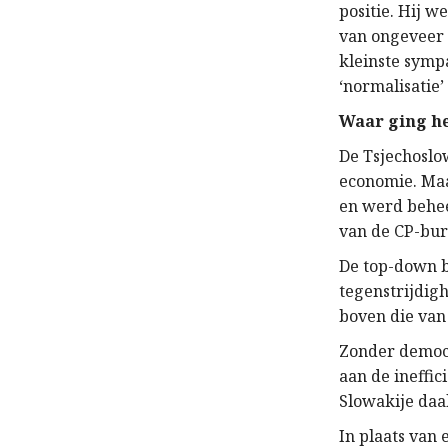
positie. Hij 
van ongeveer 
kleinste symp
‘normalisatie’
Waar ging he
De Tsjechoslo
economie. Maa
en werd behee
van de CP-bur
De top-down b
tegenstrijdig
boven die van
Zonder democr
aan de ineffic
Slowakije daa
In plaats van