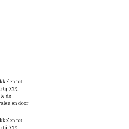
kkelen tot
tij (CP),
te de
ralen en door
kkelen tot
tij (CP),