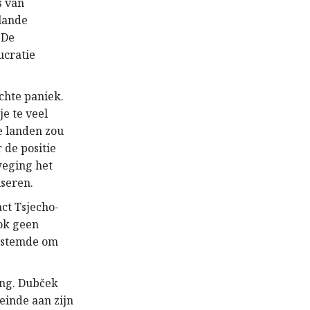
s van
lande
 De
ucratie
chte paniek.
je te veel
e landen zou
 de positie
weging het
seren.
ct Tsjecho-
ok geen
instemde om
ang. Dubček
einde aan zijn