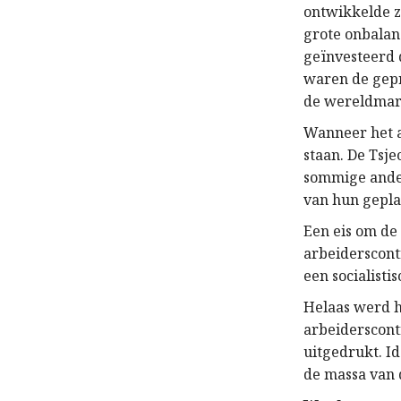
ontwikkelde z
grote onbalan
geïnvesteerd 
waren de gepr
de wereldmar
Wanneer het a
staan. De Tsje
sommige ander
van hun gepl
Een eis om de
arbeiderscont
een socialisti
Helaas werd h
arbeiderscont
uitgedrukt. I
de massa van 