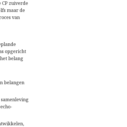
e CP zuiverde
elfs maar de
roces van
eplande
as opgericht
 het belang
en belangen
e samenleving
jecho-
ntwikkelen,