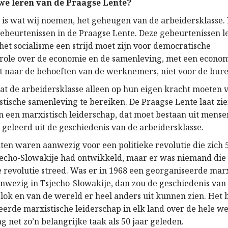
e leren van de Praagse Lente?
is wat wij noemen, het geheugen van de arbeidersklasse. E
 gebeurtenissen in de Praagse Lente. Deze gebeurtenissen l
 het socialisme een strijd moet zijn voor democratische
role over de economie en de samenleving, met een econom
 naar de behoeften van de werknemers, niet voor de bur
dat de arbeidersklasse alleen op hun eigen kracht moeten
listische samenleving te bereiken. De Praagse Lente laat zie
an een marxistisch leiderschap, dat moet bestaan uit mense
 geleerd uit de geschiedenis van de arbeidersklasse.
ten waren aanwezig voor een politieke revolutie die zich 
jecho-Slowakije had ontwikkeld, maar er was niemand die
e revolutie streed. Was er in 1968 een georganiseerde marx
anwezig in Tsjecho-Slowakije, dan zou de geschiedenis van 
blok en van de wereld er heel anders uit kunnen zien. Het
eerde marxistische leiderschap in elk land over de hele we
 net zo’n belangrijke taak als 50 jaar geleden.