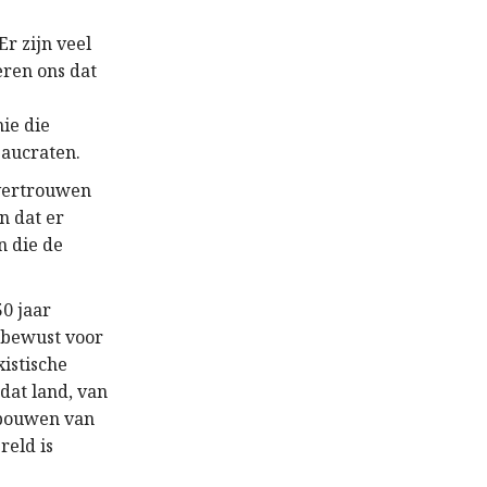
r zijn veel
eren ons dat
ie die
eaucraten.
 vertrouwen
n dat er
n die de
50 jaar
 bewust voor
istische
dat land, van
 bouwen van
reld is