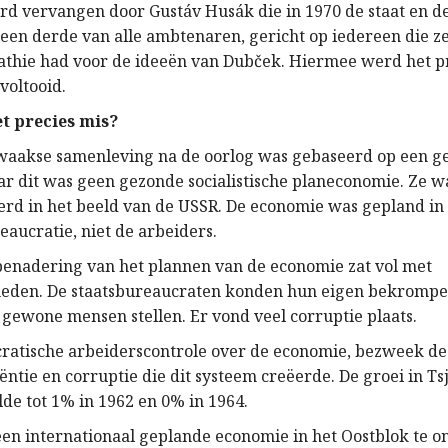
werd vervangen door Gustáv Husák die in 1970 de staat en d
een derde van alle ambtenaren, gericht op iedereen die z
athie had voor de ideeën van Dubček. Hiermee werd het p
 voltooid.
t precies mis?
waakse samenleving na de oorlog was gebaseerd op een g
r dit was geen gezonde socialistische planeconomie. Ze w
rd in het beeld van de USSR. De economie was gepland in
eaucratie, niet de arbeiders.
enadering van het plannen van de economie zat vol met
heden. De staatsbureaucraten konden hun eigen bekromp
 gewone mensen stellen. Er vond veel corruptie plaats.
atische arbeiderscontrole over de economie, bezweek d
iëntie en corruptie die dit systeem creëerde. De groei in Ts
lde tot 1% in 1962 en 0% in 1964.
 een internationaal geplande economie in het Oostblok te o