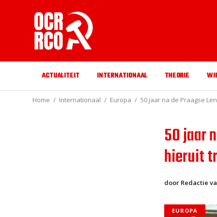
ACTUALITEIT
INTERNATIONAAL
THEORIE
WI
Home
Internationaal
Europa
50 jaar na de Praagse Len
50 jaar 
hieruit 
door Redactie va
EUROPA