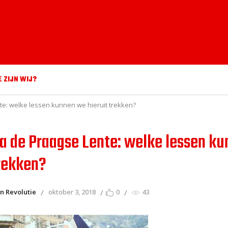
E ZIJN WIJ?
te: welke lessen kunnen we hieruit trekken?
na de Praagse Lente: welke lessen k
trekken?
n Revolutie
oktober 3, 2018
0
43