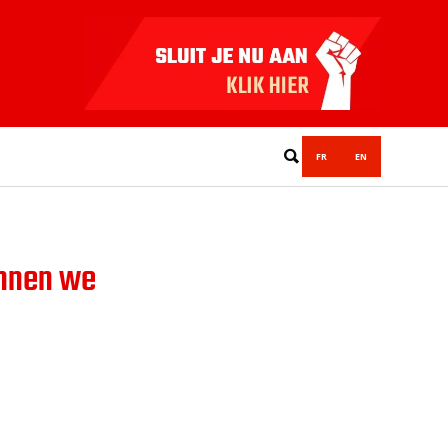
FR
EN
unnen we