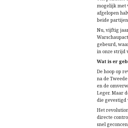
mogelijk met 
afgelopen hal
beide partijen
Nu, vijftig ja
Warschaupact 
gebeurd, waar
in onze strijd
Wat is er ge
De hoop op re
na de Tweede 
en de omverwe
Leger. Maar d
die gevestigd 
Het revolutio
directe contr
snel geconcen