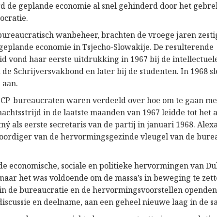
d de geplande economie al snel gehinderd door het gebre
cratie.
bureaucratisch wanbeheer, brachten de vroege jaren zesti
e geplande economie in Tsjecho-Slowakije. De resulterende
d vond haar eerste uitdrukking in 1967 bij de intellectuel
de Schrijversvakbond en later bij de studenten. In 1968 s
 aan.
 CP-bureaucraten waren verdeeld over hoe om te gaan me
machtsstrijd in de laatste maanden van 1967 leidde tot het 
ý als eerste secretaris van de partij in januari 1968. Ale
ordiger van de hervormingsgezinde vleugel van de bure
de economische, sociale en politieke hervormingen van D
maar het was voldoende om de massa’s in beweging te zett
in de bureaucratie en de hervormingsvoorstellen openden
 discussie en deelname, aan een geheel nieuwe laag in de 