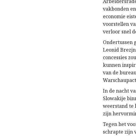
Arbeidersrade
vakbonden en 
economie eist
voorstellen v
verloor snel d
Ondertussen g
Leonid Brezjne
concessies zo
kunnen inspir
van de bureau
Warschaupact 
In de nacht v
Slowakije bin
weerstand te 
zijn hervormi
Tegen het voo
schrapte zijn