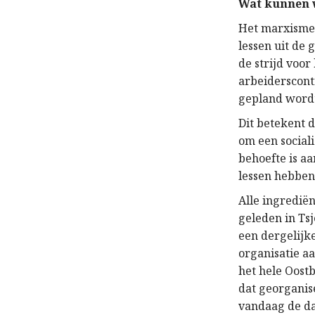
Wat kunnen w
Het marxisme 
lessen uit de
de strijd voor
arbeiderscont
gepland wordt
Dit betekent 
om een ​​socia
behoefte is a
lessen hebben
Alle ingrediën
geleden in Ts
een dergelijk
organisatie a
het hele Oost
dat georganis
vandaag de dag