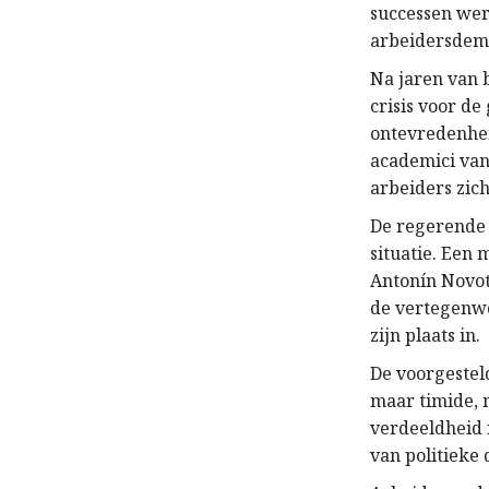
successen wer
arbeidersdemo
Na jaren van 
crisis voor d
ontevredenhei
academici van 
arbeiders zich
De regerende
situatie. Een 
Antonín Novotn
de vertegenwo
zijn plaats in.
De voorgestel
maar timide, 
verdeeldheid 
van politieke