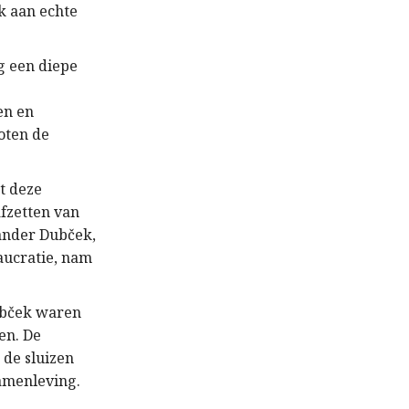
k aan echte
g een diepe
en en
loten de
t deze
afzetten van
xander Dubček,
aucratie, nam
ubček waren
en. De
 de sluizen
samenleving.