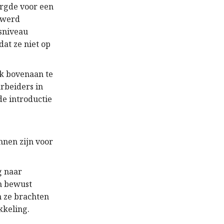
orgde voor een
e werd
sniveau
at ze niet op
k bovenaan te
arbeiders in
e introductie
nnen zijn voor
g naar
en bewust
n ze brachten
kkeling.