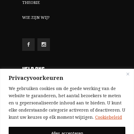
THEORIE
WIE ZIJN WIJ?
HELP ONS
Privacyvoorkeuren
Aangezien we volledig zelf gefinancierd zijn
We gebruiken cookies om de goede werking van de
(zonder subsidies, zonder commerciële
website te garanderen, het aantal bezoekers te meten
en u gepersonaliseerde inhoud aan te bieden. U kunt
advertenties en zonder rijke sponsors), zijn we
elke onderstaande categorie activeren of deactiveren. U
voor de publicatie van ons tijdschrift uitsluitend
kunt uw keuzes op elk moment wijzigen.
Cookiebeleid
afhankelijk van de financiële steun van onze
sympathisanten.
Alles accepteren