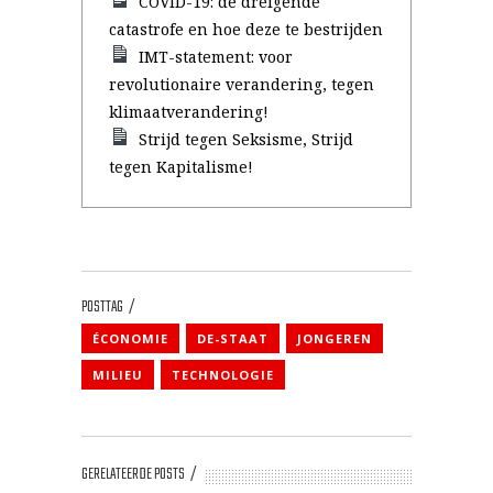
COVID-19: de dreigende
catastrofe en hoe deze te bestrijden
IMT-statement: voor
revolutionaire verandering, tegen
klimaatverandering!
Strijd tegen Seksisme, Strijd
tegen Kapitalisme!
POSTTAG
ÉCONOMIE
DE-STAAT
JONGEREN
MILIEU
TECHNOLOGIE
GERELATEERDE POSTS