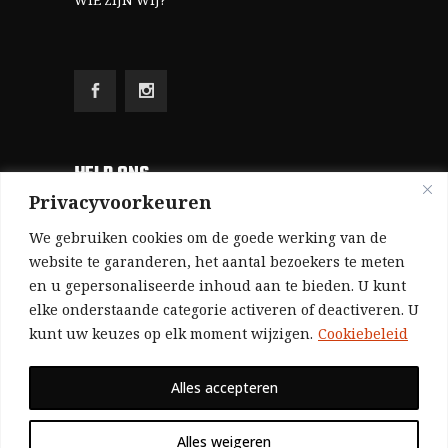
WIE ZIJN WIJ?
HELP ONS
Privacyvoorkeuren
Aangezien we volledig zelf gefinancierd zijn
We gebruiken cookies om de goede werking van de
(zonder subsidies, zonder commerciële
website te garanderen, het aantal bezoekers te meten
en u gepersonaliseerde inhoud aan te bieden. U kunt
advertenties en zonder rijke sponsors), zijn we
elke onderstaande categorie activeren of deactiveren. U
voor de publicatie van ons tijdschrift uitsluitend
kunt uw keuzes op elk moment wijzigen.
Cookiebeleid
afhankelijk van de financiële steun van onze
sympathisanten.
Alles accepteren
Bij voorbaat dank voor uw solidariteit.
Alles weigeren