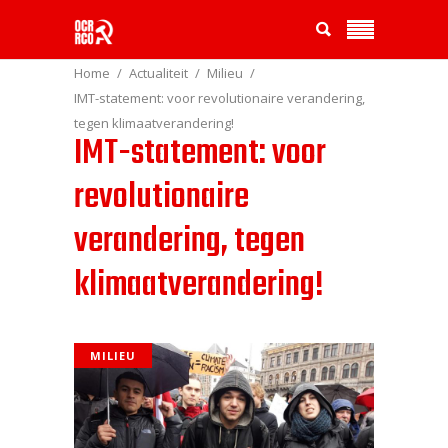
Home
Actualiteit
Milieu
IMT-statement: voor revolutionaire verandering,
tegen klimaatverandering!
IMT-statement: voor
revolutionaire
verandering, tegen
klimaatverandering!
MILIEU